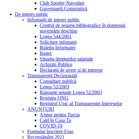
Club Sportiv Navodari
Guvernanță Corporativă
De interes public
Informații de interes public
Centrul de resurse bibliografice în domeniul
guvernării deschise
Legea 544/2001
Solicitare infomatii
Buletin Informativ
Buget
Situația drepturilor salariale
Achizitii Publice
Declarații de avere si de interese
Transparență Decizională
Consultare publică
Legea 52/2003
Rapoarte anuale Legea 52/2003
Registru ONG
Registrul Unic al Transparentei Intereselor
ANUNȚURI
Ajutor pentru Turcia
Cald în Casa Ta
COVID-19
Formular înscriere Fose
Recensământ 2021