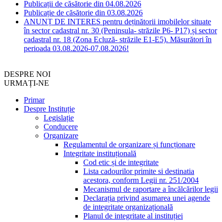
Publicații de căsătorie din 04.08.2026
Publicație de căsătorie din 03.08.2026
ANUNȚ DE INTERES pentru deținătorii imobilelor situate
în sector cadastral nr. 30 (Peninsula- străzile P6- P17) și sector
cadastral nr. 18 (Zona Ecluză- străzile E1-E5). Măsurători în
perioada 03.08.2026-07.08.2026!
DESPRE NOI
URMAȚI-NE
Primar
Despre Instituție
Legislație
Conducere
Organizare
Regulamentul de organizare și funcționare
Integritate instituțională
Cod etic și de integritate
Lista cadourilor primite si destinatia
acestora, conform Legii nr. 251/2004
Mecanismul de raportare a încălcărilor legii
Declarația privind asumarea unei agende
de integritate organizațională
Planul de integritate al instituției