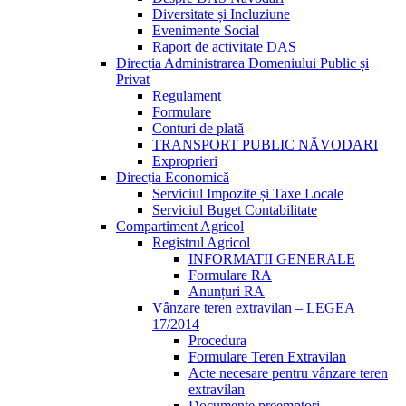
Diversitate și Incluziune
Evenimente Social
Raport de activitate DAS
Direcția Administrarea Domeniului Public și
Privat
Regulament
Formulare
Conturi de plată
TRANSPORT PUBLIC NĂVODARI
Exproprieri
Direcția Economică
Serviciul Impozite și Taxe Locale
Serviciul Buget Contabilitate
Compartiment Agricol
Registrul Agricol
INFORMATII GENERALE
Formulare RA
Anunțuri RA
Vânzare teren extravilan – LEGEA
17/2014
Procedura
Formulare Teren Extravilan
Acte necesare pentru vânzare teren
extravilan
Documente preemptori