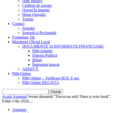
Date Istorice
Cetățeni de onoare
Orașul în imagini
Harta Orașului
Turism
Contact
Sesizări
Sugestii și Reclamații
Formulare Tip
Monitorul Oficial Local
DOCUMENTE ŞI INFORMAŢII FINANCIARE
Plăți restante
Datoria Publică
Bilanț
Împrumut bancar
ARHIVĂ
Plăți Online
Plăți Online – Verificare ROL E-tax
Plăți Online REGISTA
Acasă
Anunțuri
Serata dansantă ”Trecut-au anii! Dans și voie bună”,
Ediție I din 2020,...
Anunțuri