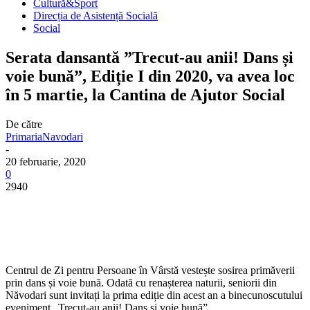
Cultură&Sport
Direcția de Asistență Socială
Social
Serata dansantă ”Trecut-au anii! Dans și
voie bună”, Ediție I din 2020, va avea loc
în 5 martie, la Cantina de Ajutor Social
De către
PrimariaNavodari
-
20 februarie, 2020
0
2940
Centrul de Zi pentru Persoane în Vârstă vestește sosirea primăverii
prin dans și voie bună. Odată cu renașterea naturii, seniorii din
Năvodari sunt invitați la prima ediție din acest an a binecunoscutului
eveniment „Trecut-au anii! Dans și voie bună”.