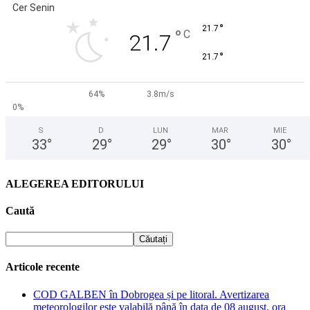
Cer Senin
°
21.7
°
C
21.7
°
21.7
64%
3.8m/s
0%
S
D
LUN
MAR
MIE
33
°
29
°
29
°
30
°
30
°
ALEGEREA EDITORULUI
Caută
Articole recente
COD GALBEN în Dobrogea și pe litoral. Avertizarea
meteorologilor este valabilă până în data de 08 august, ora