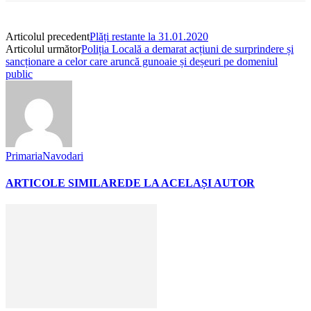
Articolul precedent
Plăți restante la 31.01.2020
Articolul următor
Poliția Locală a demarat acțiuni de surprindere și
sancționare a celor care aruncă gunoaie și deșeuri pe domeniul
public
PrimariaNavodari
ARTICOLE SIMILARE
DE LA ACELAȘI AUTOR