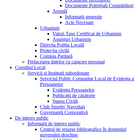
Documente Potențiali Cumpărători
Arendă
Informații generale
Acte Necesare
Urbanism
Valori Taxe Certificat de Urbanism
Anunțuri Urbanism
Direcția Poliția Locală
Protecția civilă
Comisia Paritară
Prelucrarea datelor cu caracter personal
Consiliul Local
Servicii si Institutii subordonate
Serviciul Public Comunitar Local de Evidența a
Persoanelor
Evidența Persoanelor
Publicații de căsătorie
Starea Civilă
Club Sportiv Navodari
Guvernanță Corporativă
De interes public
Informații de interes public
Centrul de resurse bibliografice în domeniul
guvernării deschise