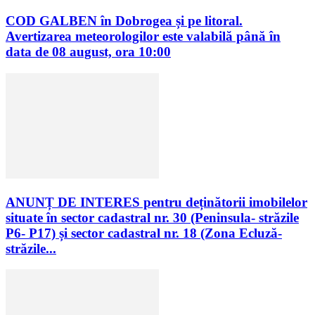
COD GALBEN în Dobrogea și pe litoral.
Avertizarea meteorologilor este valabilă până în
data de 08 august, ora 10:00
ANUNȚ DE INTERES pentru deținătorii imobilelor
situate în sector cadastral nr. 30 (Peninsula- străzile
P6- P17) și sector cadastral nr. 18 (Zona Ecluză-
străzile...