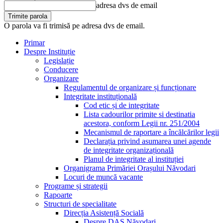
adresa dvs de email
O parola va fi trimisă pe adresa dvs de email.
Primar
Despre Instituție
Legislație
Conducere
Organizare
Regulamentul de organizare și funcționare
Integritate instituțională
Cod etic și de integritate
Lista cadourilor primite si destinatia
acestora, conform Legii nr. 251/2004
Mecanismul de raportare a încălcărilor legii
Declarația privind asumarea unei agende
de integritate organizațională
Planul de integritate al instituției
Organigrama Primăriei Orașului Năvodari
Locuri de muncă vacante
Programe și strategii
Rapoarte
Structuri de specialitate
Direcția Asistență Socială
Despre DAS Năvodari