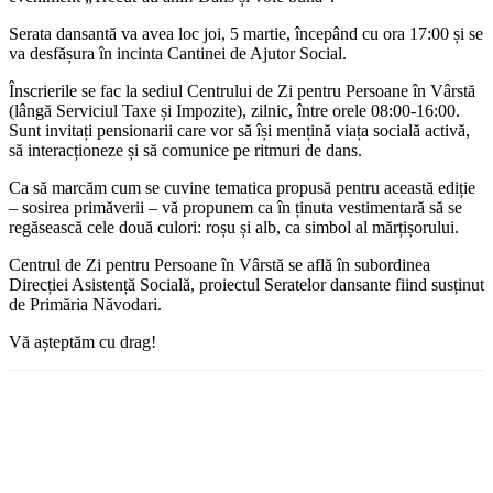
Serata dansantă va avea loc joi, 5 martie, începând cu ora 17:00 și se
va desfășura în incinta Cantinei de Ajutor Social.
Înscrierile se fac la sediul Centrului de Zi pentru Persoane în Vârstă
(lângă Serviciul Taxe și Impozite), zilnic, între orele 08:00-16:00.
Sunt invitați pensionarii care vor să își mențină viața socială activă,
să interacționeze și să comunice pe ritmuri de dans.
Ca să marcăm cum se cuvine tematica propusă pentru această ediție
– sosirea primăverii – vă propunem ca în ținuta vestimentară să se
regăsească cele două culori: roșu și alb, ca simbol al mărțișorului.
Centrul de Zi pentru Persoane în Vârstă se află în subordinea
Direcției Asistență Socială, proiectul Seratelor dansante fiind susținut
de Primăria Năvodari.
Vă așteptăm cu drag!