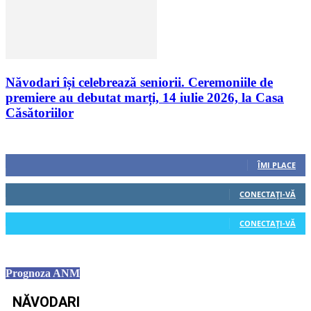
Năvodari își celebrează seniorii. Ceremoniile de
premiere au debutat marți, 14 iulie 2026, la Casa
Căsătoriilor
Urmăriți-ne
0
Fani
ÎMI PLACE
0
Cititori
CONECTAȚI-VĂ
0
Cititori
CONECTAȚI-VĂ
Prognoza ANM
NĂVODARI