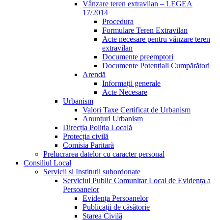
Vânzare teren extravilan – LEGEA
17/2014
Procedura
Formulare Teren Extravilan
Acte necesare pentru vânzare teren
extravilan
Documente preemptori
Documente Potențiali Cumpărători
Arendă
Informații generale
Acte Necesare
Urbanism
Valori Taxe Certificat de Urbanism
Anunțuri Urbanism
Direcția Poliția Locală
Protecția civilă
Comisia Paritară
Prelucrarea datelor cu caracter personal
Consiliul Local
Servicii si Institutii subordonate
Serviciul Public Comunitar Local de Evidența a
Persoanelor
Evidența Persoanelor
Publicații de căsătorie
Starea Civilă