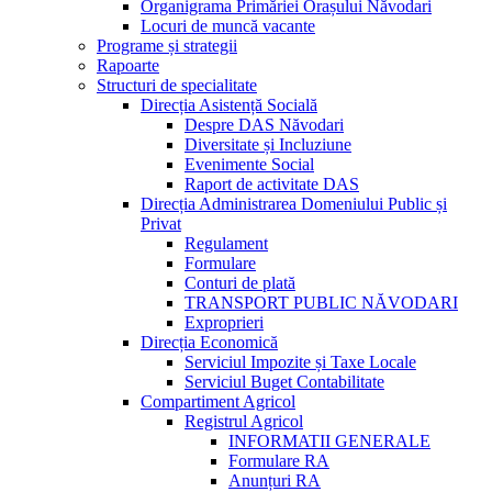
Organigrama Primăriei Orașului Năvodari
Locuri de muncă vacante
Programe și strategii
Rapoarte
Structuri de specialitate
Direcția Asistență Socială
Despre DAS Năvodari
Diversitate și Incluziune
Evenimente Social
Raport de activitate DAS
Direcția Administrarea Domeniului Public și
Privat
Regulament
Formulare
Conturi de plată
TRANSPORT PUBLIC NĂVODARI
Exproprieri
Direcția Economică
Serviciul Impozite și Taxe Locale
Serviciul Buget Contabilitate
Compartiment Agricol
Registrul Agricol
INFORMATII GENERALE
Formulare RA
Anunțuri RA