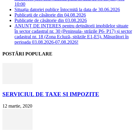
10:00
Situația datoriei publice întocmită la data de 30.06.2026
Publicații de căsătorie din 04.08.2026
Publicație de căsătorie din 03.08.2026
ANUNȚ DE INTERES pentru deținătorii imobilelor situate
în sector cadastral nr. 30 (Peninsula- străzile P6- P17) și sector
cadastral nr. 18 (Zona Ecluză- străzile E1-E5). Măsurători în
perioada 03.08.2026-07.08.2026!
POSTĂRI POPULARE
SERVICIUL DE TAXE SI IMPOZITE
12 martie, 2020