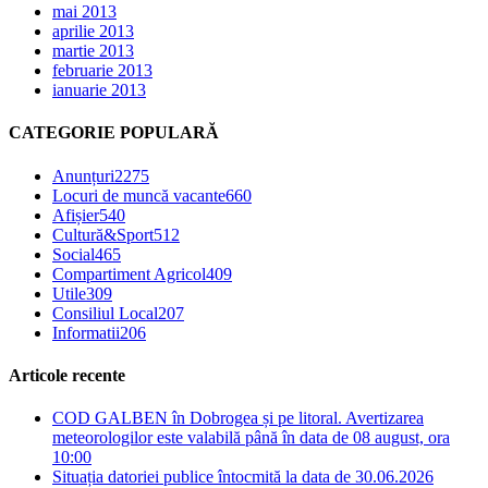
mai 2013
aprilie 2013
martie 2013
februarie 2013
ianuarie 2013
CATEGORIE POPULARĂ
Anunțuri
2275
Locuri de muncă vacante
660
Afișier
540
Cultură&Sport
512
Social
465
Compartiment Agricol
409
Utile
309
Consiliul Local
207
Informatii
206
Articole recente
COD GALBEN în Dobrogea și pe litoral. Avertizarea
meteorologilor este valabilă până în data de 08 august, ora
10:00
Situația datoriei publice întocmită la data de 30.06.2026