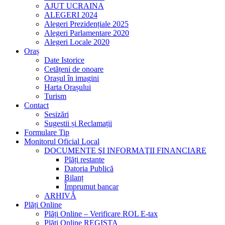
AJUT UCRAINA
ALEGERI 2024
Alegeri Prezidențiale 2025
Alegeri Parlamentare 2020
Alegeri Locale 2020
Oraș
Date Istorice
Cetățeni de onoare
Orașul în imagini
Harta Orașului
Turism
Contact
Sesizări
Sugestii și Reclamații
Formulare Tip
Monitorul Oficial Local
DOCUMENTE ŞI INFORMAŢII FINANCIARE
Plăți restante
Datoria Publică
Bilanț
Împrumut bancar
ARHIVĂ
Plăți Online
Plăți Online – Verificare ROL E-tax
Plăți Online REGISTA