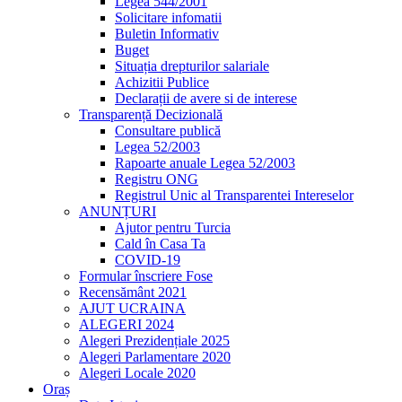
Legea 544/2001
Solicitare infomatii
Buletin Informativ
Buget
Situația drepturilor salariale
Achizitii Publice
Declarații de avere si de interese
Transparență Decizională
Consultare publică
Legea 52/2003
Rapoarte anuale Legea 52/2003
Registru ONG
Registrul Unic al Transparentei Intereselor
ANUNȚURI
Ajutor pentru Turcia
Cald în Casa Ta
COVID-19
Formular înscriere Fose
Recensământ 2021
AJUT UCRAINA
ALEGERI 2024
Alegeri Prezidențiale 2025
Alegeri Parlamentare 2020
Alegeri Locale 2020
Oraș