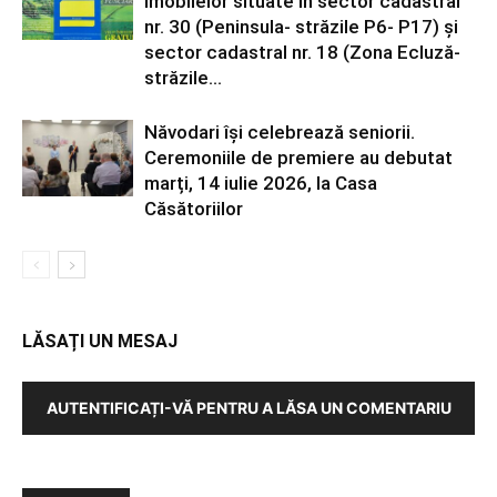
imobilelor situate în sector cadastral
nr. 30 (Peninsula- străzile P6- P17) și
sector cadastral nr. 18 (Zona Ecluză-
străzile...
Năvodari își celebrează seniorii.
Ceremoniile de premiere au debutat
marți, 14 iulie 2026, la Casa
Căsătoriilor
LĂSAȚI UN MESAJ
AUTENTIFICAȚI-VĂ PENTRU A LĂSA UN COMENTARIU