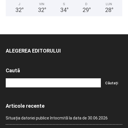
J
VIN
S
D
LUN
32
°
32
°
34
°
29
°
28
°
ALEGEREA EDITORULUI
Caută
Articole recente
Situația datoriei publice întocmită la data de 30.06.2026