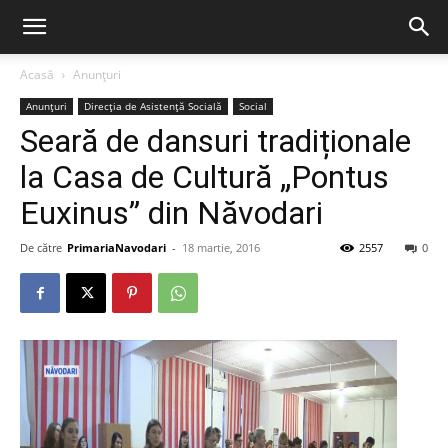
Acasă
Anunțuri
Anunțuri
Direcția de Asistență Socială
Social
Seară de dansuri tradiționale
la Casa de Cultură „Pontus
Euxinus” din Năvodari
De către
PrimariaNavodari
-
18 martie, 2016
2557
0