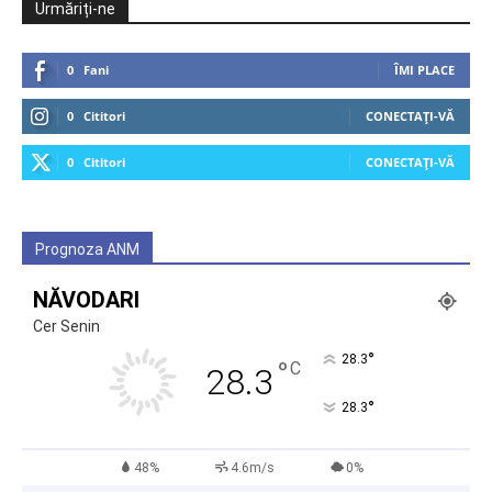
Urmăriți-ne
0
Fani
ÎMI PLACE
0
Cititori
CONECTAȚI-VĂ
0
Cititori
CONECTAȚI-VĂ
Prognoza ANM
NĂVODARI
Cer Senin
°
28.3
°
C
28.3
°
28.3
48%
4.6m/s
0%