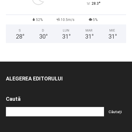
°
28.3
52%
10.5m/s
5%
S
D
LUN
MAR
MIE
28
°
30
°
31
°
31
°
31
°
ALEGEREA EDITORULUI
Caută