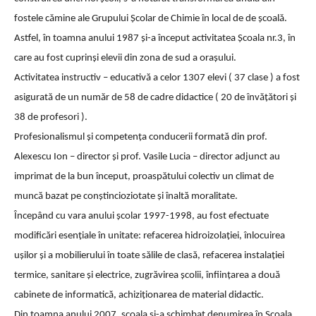
fostele cămine ale Grupului Şcolar de Chimie în local de de şcoală.
Astfel, în toamna anului 1987 şi-a început activitatea Şcoala nr.3, în
care au fost cuprinşi elevii din zona de sud a oraşului.
Activitatea instructiv – educativă a celor 1307 elevi ( 37 clase ) a fost
asigurată de un număr de 58 de cadre didactice ( 20 de învăţători şi
38 de profesori ).
Profesionalismul şi competenţa conducerii formată din prof.
Alexescu Ion – director şi prof. Vasile Lucia – director adjunct au
imprimat de la bun început, proaspătului colectiv un climat de
muncă bazat pe conştincioziotate şi înaltă moralitate.
Începând cu vara anului şcolar 1997-1998, au fost efectuate
modificări esenţiale în unitate: refacerea hidroizolaţiei, înlocuirea
uşilor şi a mobilierului în toate sălile de clasă, refacerea instalaţiei
termice, sanitare şi electrice, zugrăvirea şcolii, înfiinţarea a două
cabinete de informatică, achiziţionarea de material didactic.
Din toamna anului 2007, scoala si-a schimbat denumirea în Şcoala