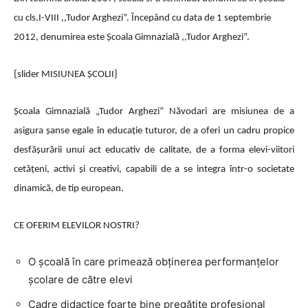
cu cls.I-VIII ,,Tudor Arghezi”. Începând cu data de 1 septembrie
2012, denumirea este Şcoala Gimnazială ,,Tudor Arghezi”.
{slider MISIUNEA ȘCOLII}
Şcoala Gimnazială „Tudor Arghezi” Năvodari are misiunea de a
asigura şanse egale în educaţie tuturor, de a oferi un cadru propice
desfăşurării unui act educativ de calitate, de a forma elevi-viitori
cetăţeni, activi şi creativi, capabili de a se integra într-o societate
dinamică, de tip european.
CE OFERIM ELEVILOR NOSTRI?
O școală în care primează obținerea performanțelor
școlare de către elevi
Cadre didactice foarte bine pregătite profesional