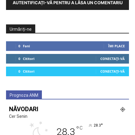
AUTENTIFICAȚI-VĂ PENTRU A LĂSA UN COMENTARIU
Urmăriți-ne
0
Fani
ÎMI PLACE
0
Cititori
CONECTAȚI-VĂ
0
Cititori
CONECTAȚI-VĂ
Prognoza ANM
NĂVODARI
Cer Senin
°
28.3
°
C
28.3