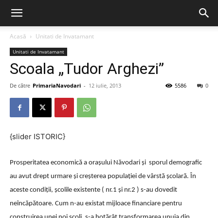
Acasă
Unitati de Invatamant
Unitati de Invatamant
Scoala „Tudor Arghezi”
De către
PrimariaNavodari
-
12 iulie, 2013
5586
0
{slider ISTORIC}
Prosperitatea economică a oraşului Năvodari şi sporul demografic
au avut drept urmare şi creşterea populaţiei de vârstă şcolară. În
aceste condiţii, şcolile existente ( nr.1 şi nr.2 ) s-au dovedit
neîncăpătoare. Cum n-au existat mijloace financiare pentru
construirea unei noi şcoli, s-a hotărât transformarea unuia din