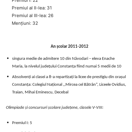
Premiul I: 22
Premiul al II-lea: 31
Premiul al III-lea: 26
Menţiuni: 32
An școlar 2011-2012
singura medie de admitere 10 din Năvodari – eleva Enache
Maria, la nivelul judeţului Constanţa fiind numai 5 medii de 10
Absolvenţi ai clasei a 8-a repartizaţi la licee de prestigiu din oraşul
Constanţa: Colegiul Naţional ,,Mircea cel Bătrân”, Liceele Ovidius,
Traian, Mihai Eminescu, Decebal
Olimpiade şi concursuri şcolare judeţene, clasele V-VIII:
Premiul I: 5