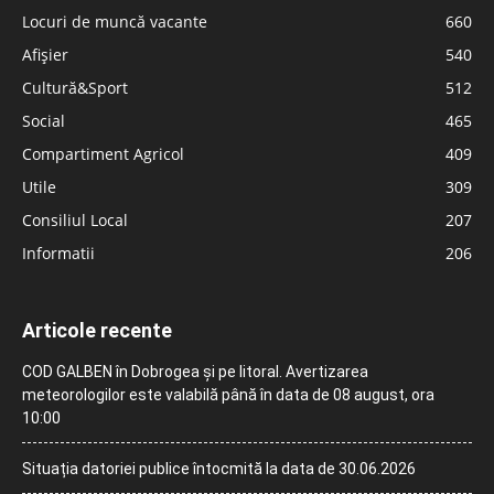
Locuri de muncă vacante
660
Afișier
540
Cultură&Sport
512
Social
465
Compartiment Agricol
409
Utile
309
Consiliul Local
207
Informatii
206
Articole recente
COD GALBEN în Dobrogea și pe litoral. Avertizarea
meteorologilor este valabilă până în data de 08 august, ora
10:00
Situația datoriei publice întocmită la data de 30.06.2026