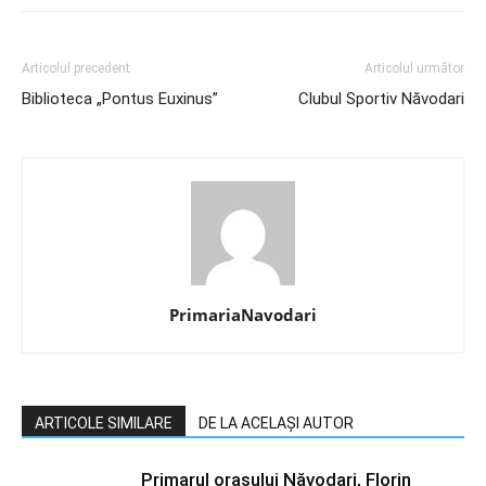
Articolul precedent
Articolul următor
Biblioteca „Pontus Euxinus”
Clubul Sportiv Năvodari
PrimariaNavodari
ARTICOLE SIMILARE
DE LA ACELAȘI AUTOR
Primarul orașului Năvodari, Florin