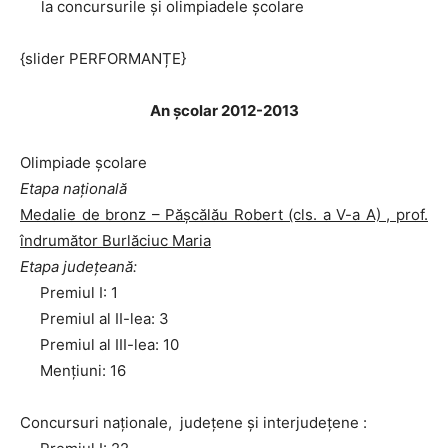
la concursurile şi olimpiadele şcolare
{slider PERFORMANȚE}
An școlar 2012-2013
Olimpiade școlare
Etapa națională
Medalie de bronz – Pășcălău Robert (cls. a V-a A) , prof.
îndrumător Burlăciuc Maria
Etapa județeană:
Premiul I: 1
Premiul al II-lea: 3
Premiul al III-lea: 10
Menţiuni: 16
Concursuri naţionale, județene și interjudețene :