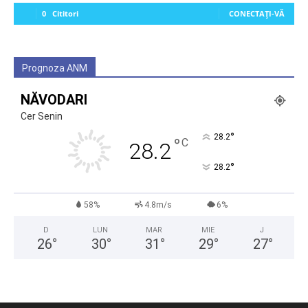
0
Cititori
CONECTAȚI-VĂ
Prognoza ANM
NĂVODARI
Cer Senin
°
28.2
°
C
28.2
°
28.2
58%
4.8m/s
6%
D
LUN
MAR
MIE
J
26
°
30
°
31
°
29
°
27
°