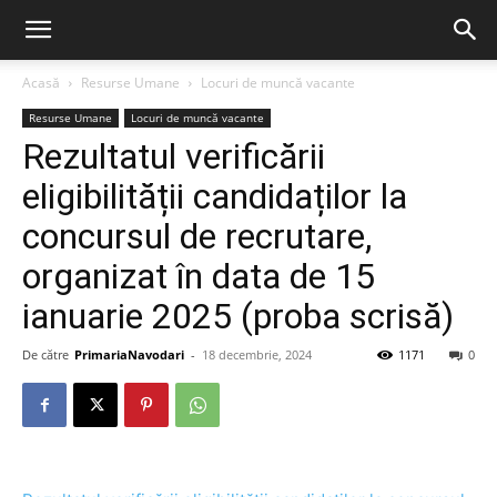
Acasă
Resurse Umane
Locuri de muncă vacante
Resurse Umane
Locuri de muncă vacante
Rezultatul verificării
eligibilității candidaților la
concursul de recrutare,
organizat în data de 15
ianuarie 2025 (proba scrisă)
De către
PrimariaNavodari
-
18 decembrie, 2024
1171
0