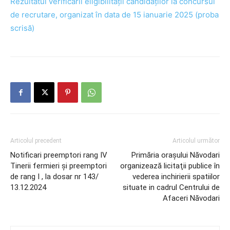
Rezultatul verificării eligibilității candidaților la concursul
de recrutare, organizat în data de 15 ianuarie 2025 (proba
scrisă)
Articolul precedent
Articolul următor
Notificari preemptori rang IV
Primăria orașului Năvodari
Tinerii fermieri și preemptori
organizează licitaţii publice în
de rang I , la dosar nr 143/
vederea inchirierii spatiilor
13.12.2024
situate in cadrul Centrului de
Afaceri Năvodari