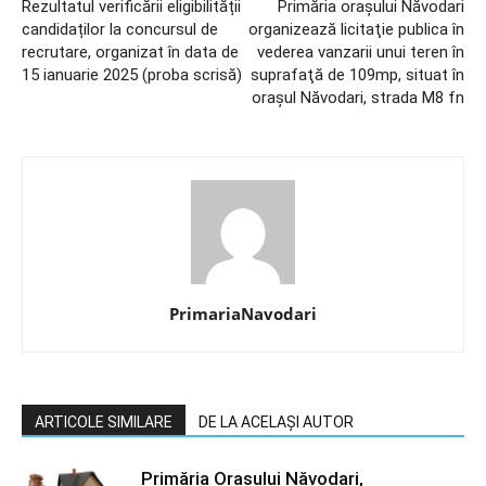
Rezultatul verificării eligibilității
Primăria orașului Năvodari
candidaților la concursul de
organizează licitaţie publica în
recrutare, organizat în data de
vederea vanzarii unui teren în
15 ianuarie 2025 (proba scrisă)
suprafaţă de 109mp, situat în
oraşul Năvodari, strada M8 fn
PrimariaNavodari
ARTICOLE SIMILARE
DE LA ACELAȘI AUTOR
Primăria Orașului Năvodari,