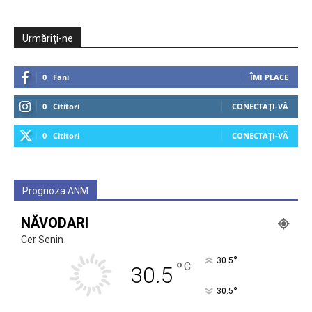
Urmăriți-ne
0
Fani
ÎMI PLACE
0
Cititori
CONECTAȚI-VĂ
0
Cititori
CONECTAȚI-VĂ
Prognoza ANM
NĂVODARI
Cer Senin
°
30.5
°
C
30.5
°
30.5