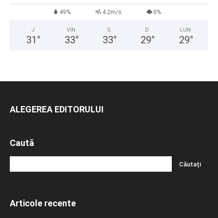
49%
4.2m/s
0%
J
VIN
S
D
LUN
31
°
33
°
33
°
29
°
29
°
ALEGEREA EDITORULUI
Caută
Articole recente