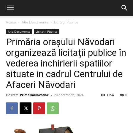
Acasă
Alte Documente
Licitații Publice
Alte Documente
Licitații Publice
Primăria orașului Năvodari
organizează licitaţii publice în
vederea inchirierii spatiilor
situate in cadrul Centrului de
Afaceri Năvodari
De către
PrimariaNavodari
-
20 decembrie, 2024
1254
0