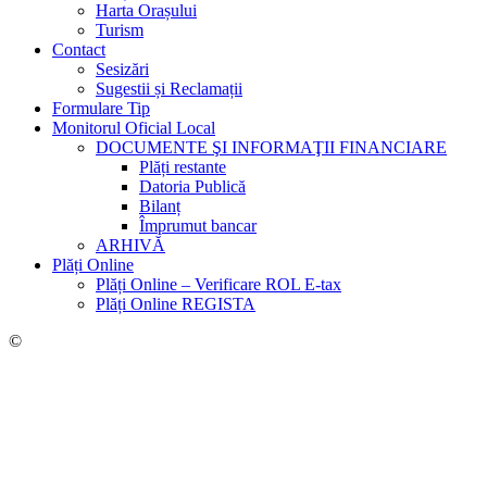
Harta Orașului
Turism
Contact
Sesizări
Sugestii și Reclamații
Formulare Tip
Monitorul Oficial Local
DOCUMENTE ŞI INFORMAŢII FINANCIARE
Plăți restante
Datoria Publică
Bilanț
Împrumut bancar
ARHIVĂ
Plăți Online
Plăți Online – Verificare ROL E-tax
Plăți Online REGISTA
©