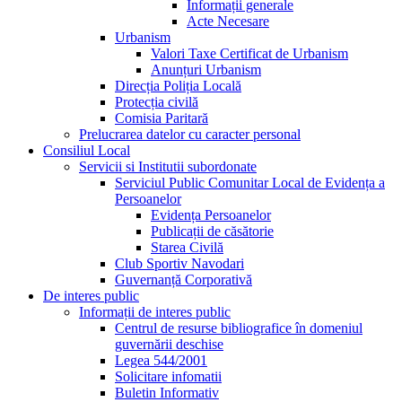
Informații generale
Acte Necesare
Urbanism
Valori Taxe Certificat de Urbanism
Anunțuri Urbanism
Direcția Poliția Locală
Protecția civilă
Comisia Paritară
Prelucrarea datelor cu caracter personal
Consiliul Local
Servicii si Institutii subordonate
Serviciul Public Comunitar Local de Evidența a
Persoanelor
Evidența Persoanelor
Publicații de căsătorie
Starea Civilă
Club Sportiv Navodari
Guvernanță Corporativă
De interes public
Informații de interes public
Centrul de resurse bibliografice în domeniul
guvernării deschise
Legea 544/2001
Solicitare infomatii
Buletin Informativ