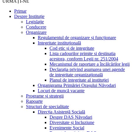
URMAȚI-NE
Primar
Despre Instituție
Legislație
Conducere
Organizare
Regulamentul de organizare și funcționare
Integritate instituțională
Cod etic și de integritate
Lista cadourilor primite si destinatia
acestora, conform Legii nr. 251/2004
Mecanismul de raportare a încălcărilor legii
Declarația privind asumarea unei agende
de integritate organizațională
Planul de integritate al instituției
Organigrama Primăriei Orașului Năvodari
Locuri de muncă vacante
Programe și strategii
Rapoarte
Structuri de specialitate
Direcția Asistență Socială
Despre DAS Năvodari
Diversitate și Incluziune
Evenimente Social