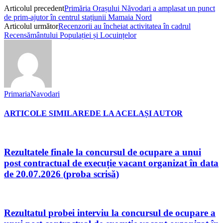
Articolul precedent
Primăria Orașului Năvodari a amplasat un punct
de prim-ajutor în centrul stațiunii Mamaia Nord
Articolul următor
Recenzorii au încheiat activitatea în cadrul
Recensământului Populației și Locuințelor
PrimariaNavodari
ARTICOLE SIMILARE
DE LA ACELAȘI AUTOR
Rezultatele finale la concursul de ocupare a unui
post contractual de execuție vacant organizat în data
de 20.07.2026 (proba scrisă)
Rezultatul probei interviu la concursul de ocupare a