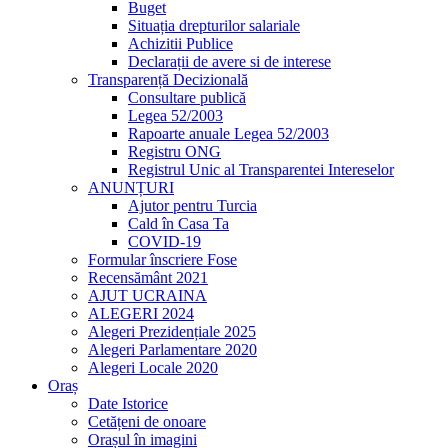
Buget
Situația drepturilor salariale
Achizitii Publice
Declarații de avere si de interese
Transparență Decizională
Consultare publică
Legea 52/2003
Rapoarte anuale Legea 52/2003
Registru ONG
Registrul Unic al Transparentei Intereselor
ANUNȚURI
Ajutor pentru Turcia
Cald în Casa Ta
COVID-19
Formular înscriere Fose
Recensământ 2021
AJUT UCRAINA
ALEGERI 2024
Alegeri Prezidențiale 2025
Alegeri Parlamentare 2020
Alegeri Locale 2020
Oraș
Date Istorice
Cetățeni de onoare
Orașul în imagini