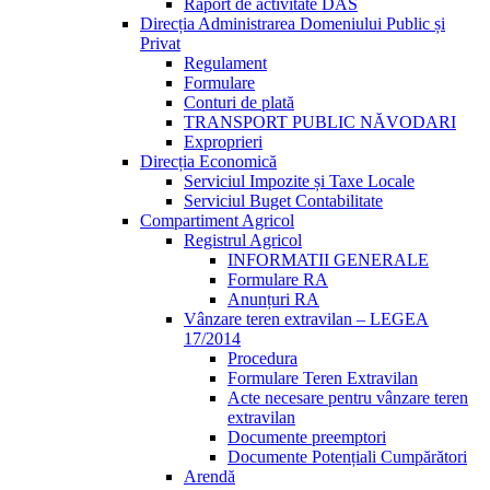
Raport de activitate DAS
Direcția Administrarea Domeniului Public și
Privat
Regulament
Formulare
Conturi de plată
TRANSPORT PUBLIC NĂVODARI
Exproprieri
Direcția Economică
Serviciul Impozite și Taxe Locale
Serviciul Buget Contabilitate
Compartiment Agricol
Registrul Agricol
INFORMATII GENERALE
Formulare RA
Anunțuri RA
Vânzare teren extravilan – LEGEA
17/2014
Procedura
Formulare Teren Extravilan
Acte necesare pentru vânzare teren
extravilan
Documente preemptori
Documente Potențiali Cumpărători
Arendă