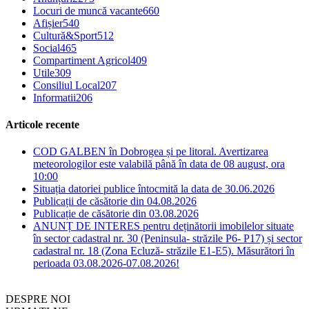
Locuri de muncă vacante
660
Afișier
540
Cultură&Sport
512
Social
465
Compartiment Agricol
409
Utile
309
Consiliul Local
207
Informatii
206
Articole recente
COD GALBEN în Dobrogea și pe litoral. Avertizarea
meteorologilor este valabilă până în data de 08 august, ora
10:00
Situația datoriei publice întocmită la data de 30.06.2026
Publicații de căsătorie din 04.08.2026
Publicație de căsătorie din 03.08.2026
ANUNȚ DE INTERES pentru deținătorii imobilelor situate
în sector cadastral nr. 30 (Peninsula- străzile P6- P17) și sector
cadastral nr. 18 (Zona Ecluză- străzile E1-E5). Măsurători în
perioada 03.08.2026-07.08.2026!
DESPRE NOI