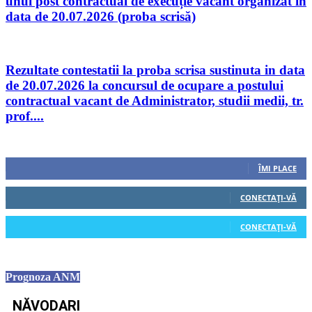
unui post contractual de execuție vacant organizat în
data de 20.07.2026 (proba scrisă)
Rezultate contestatii la proba scrisa sustinuta in data
de 20.07.2026 la concursul de ocupare a postului
contractual vacant de Administrator, studii medii, tr.
prof....
Urmăriți-ne
0
Fani
ÎMI PLACE
0
Cititori
CONECTAȚI-VĂ
0
Cititori
CONECTAȚI-VĂ
Prognoza ANM
NĂVODARI