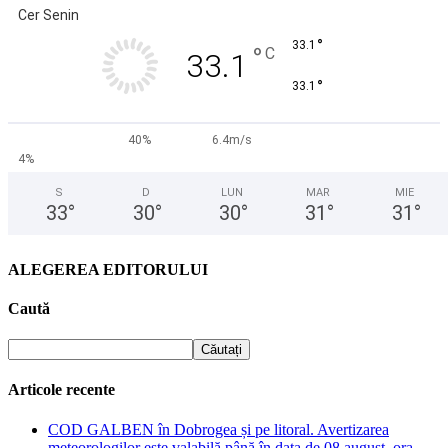
Cer Senin
°
33.1
°
C
33.1
°
33.1
40%
6.4m/s
4%
S
D
LUN
MAR
MIE
33
°
30
°
30
°
31
°
31
°
ALEGEREA EDITORULUI
Caută
Articole recente
COD GALBEN în Dobrogea și pe litoral. Avertizarea
meteorologilor este valabilă până în data de 08 august, ora