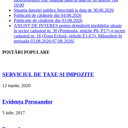
10:00
Situația datoriei publice întocmită la data de 30.06.2026
Publicații de căsătorie din 04.08.2026
Publicație de căsătorie din 03.08.2026
ANUNȚ DE INTERES pentru deținătorii imobilelor situate
în sector cadastral nr. 30 (Peninsula- străzile P6- P17) și sector
cadastral nr. 18 (Zona Ecluză- străzile E1-E5). Măsurători în
perioada 03.08.2026-07.08.2026!
POSTĂRI POPULARE
SERVICIUL DE TAXE SI IMPOZITE
12 martie, 2020
Evidența Persoanelor
5 iulie, 2017