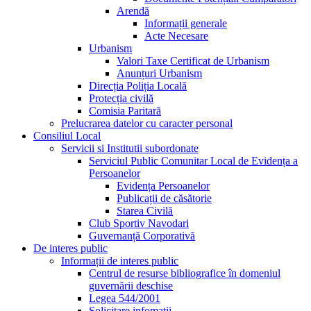
Arendă
Informații generale
Acte Necesare
Urbanism
Valori Taxe Certificat de Urbanism
Anunțuri Urbanism
Direcția Poliția Locală
Protecția civilă
Comisia Paritară
Prelucrarea datelor cu caracter personal
Consiliul Local
Servicii si Institutii subordonate
Serviciul Public Comunitar Local de Evidența a
Persoanelor
Evidența Persoanelor
Publicații de căsătorie
Starea Civilă
Club Sportiv Navodari
Guvernanță Corporativă
De interes public
Informații de interes public
Centrul de resurse bibliografice în domeniul
guvernării deschise
Legea 544/2001
Solicitare infomatii