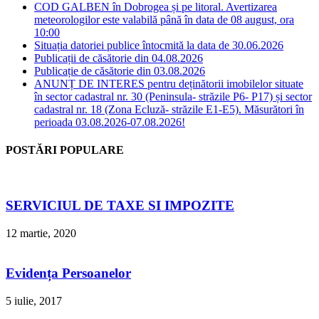
COD GALBEN în Dobrogea și pe litoral. Avertizarea
meteorologilor este valabilă până în data de 08 august, ora
10:00
Situația datoriei publice întocmită la data de 30.06.2026
Publicații de căsătorie din 04.08.2026
Publicație de căsătorie din 03.08.2026
ANUNȚ DE INTERES pentru deținătorii imobilelor situate
în sector cadastral nr. 30 (Peninsula- străzile P6- P17) și sector
cadastral nr. 18 (Zona Ecluză- străzile E1-E5). Măsurători în
perioada 03.08.2026-07.08.2026!
POSTĂRI POPULARE
SERVICIUL DE TAXE SI IMPOZITE
12 martie, 2020
Evidența Persoanelor
5 iulie, 2017