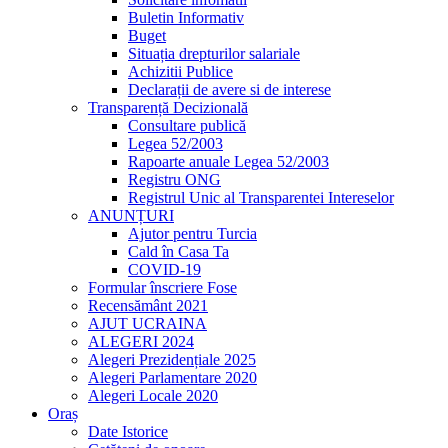
Buletin Informativ
Buget
Situația drepturilor salariale
Achizitii Publice
Declarații de avere si de interese
Transparență Decizională
Consultare publică
Legea 52/2003
Rapoarte anuale Legea 52/2003
Registru ONG
Registrul Unic al Transparentei Intereselor
ANUNȚURI
Ajutor pentru Turcia
Cald în Casa Ta
COVID-19
Formular înscriere Fose
Recensământ 2021
AJUT UCRAINA
ALEGERI 2024
Alegeri Prezidențiale 2025
Alegeri Parlamentare 2020
Alegeri Locale 2020
Oraș
Date Istorice