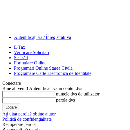
Autentificați-vă / Înregistrați-vă
E-Tax
Verificare Solicitări
Sesizări
Formulare Online
Programări Online Starea Civilă
Programare Carte Electronică de Identitate
Conectare
Bine ați venit! Autentificați-vă in contul dvs
numele dvs de utilizator
parola dvs
Ați uitat parola? obține ajutor
Politică de confidențialitate
Recuperare parola
Recuperați-vă parola