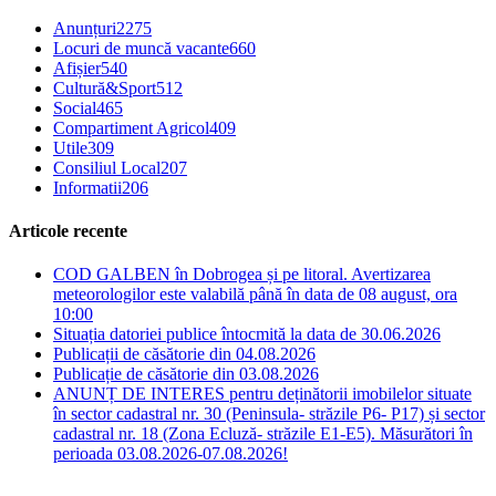
Anunțuri
2275
Locuri de muncă vacante
660
Afișier
540
Cultură&Sport
512
Social
465
Compartiment Agricol
409
Utile
309
Consiliul Local
207
Informatii
206
Articole recente
COD GALBEN în Dobrogea și pe litoral. Avertizarea
meteorologilor este valabilă până în data de 08 august, ora
10:00
Situația datoriei publice întocmită la data de 30.06.2026
Publicații de căsătorie din 04.08.2026
Publicație de căsătorie din 03.08.2026
ANUNȚ DE INTERES pentru deținătorii imobilelor situate
în sector cadastral nr. 30 (Peninsula- străzile P6- P17) și sector
cadastral nr. 18 (Zona Ecluză- străzile E1-E5). Măsurători în
perioada 03.08.2026-07.08.2026!