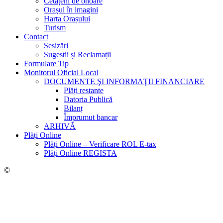
Cetățeni de onoare
Orașul în imagini
Harta Orașului
Turism
Contact
Sesizări
Sugestii și Reclamații
Formulare Tip
Monitorul Oficial Local
DOCUMENTE ŞI INFORMAŢII FINANCIARE
Plăți restante
Datoria Publică
Bilanț
Împrumut bancar
ARHIVĂ
Plăți Online
Plăți Online – Verificare ROL E-tax
Plăți Online REGISTA
©