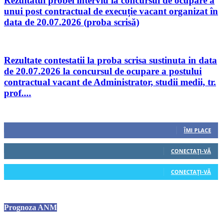
Rezultatul probei interviu la concursul de ocupare a
unui post contractual de execuție vacant organizat în
data de 20.07.2026 (proba scrisă)
Rezultate contestatii la proba scrisa sustinuta in data
de 20.07.2026 la concursul de ocupare a postului
contractual vacant de Administrator, studii medii, tr.
prof....
Urmăriți-ne
0
Fani
ÎMI PLACE
0
Cititori
CONECTAȚI-VĂ
0
Cititori
CONECTAȚI-VĂ
Prognoza ANM