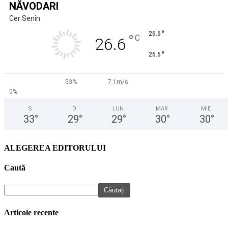
NĂVODARI
Cer Senin
°
26.6
°
C
26.6
°
26.6
53%
7.1m/s
0%
S
D
LUN
MAR
MIE
33
°
29
°
29
°
30
°
30
°
ALEGEREA EDITORULUI
Caută
Articole recente