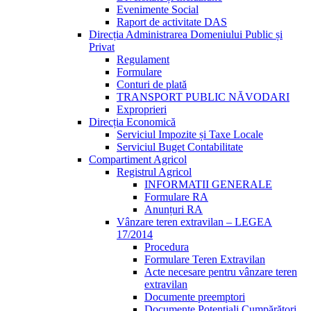
Evenimente Social
Raport de activitate DAS
Direcția Administrarea Domeniului Public și
Privat
Regulament
Formulare
Conturi de plată
TRANSPORT PUBLIC NĂVODARI
Exproprieri
Direcția Economică
Serviciul Impozite și Taxe Locale
Serviciul Buget Contabilitate
Compartiment Agricol
Registrul Agricol
INFORMATII GENERALE
Formulare RA
Anunțuri RA
Vânzare teren extravilan – LEGEA
17/2014
Procedura
Formulare Teren Extravilan
Acte necesare pentru vânzare teren
extravilan
Documente preemptori
Documente Potențiali Cumpărători