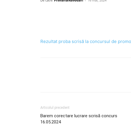
De către
PrimariaNavodari
-
16 mai, 2024
Rezultat proba scrisă la concursul de prom
Articolul precedent
Barem corectare lucrare scrisă concurs
16.05.2024