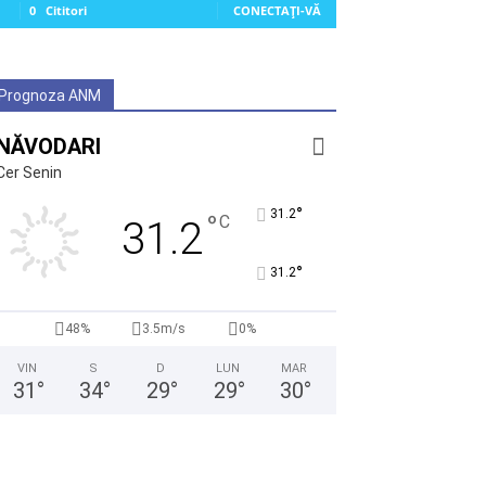
0
Cititori
CONECTAȚI-VĂ
Prognoza ANM
NĂVODARI
Cer Senin
°
31.2
°
C
31.2
°
31.2
48%
3.5m/s
0%
VIN
S
D
LUN
MAR
31
°
34
°
29
°
29
°
30
°