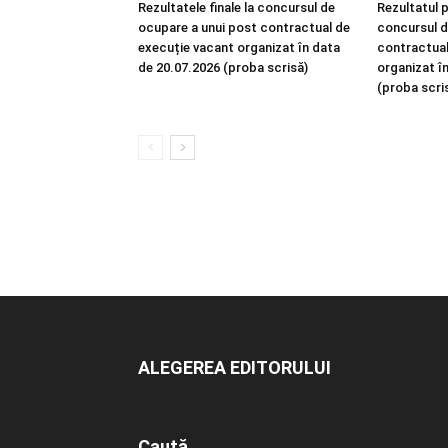
Rezultatele finale la concursul de
Rezultatul p
ocupare a unui post contractual de
concursul d
execuție vacant organizat în data
contractual
de 20.07.2026 (proba scrisă)
organizat î
(proba scri
ALEGEREA EDITORULUI
Caută