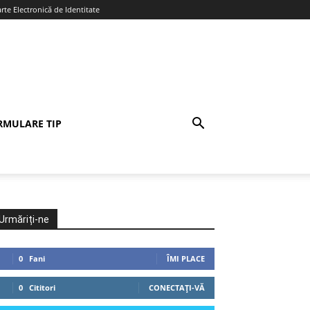
te Electronică de Identitate
RMULARE TIP
Urmăriți-ne
0
Fani
ÎMI PLACE
0
Cititori
CONECTAȚI-VĂ