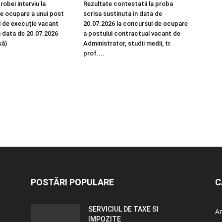
robei interviu la
Rezultate contestatii la proba
e ocupare a unui post
scrisa sustinuta in data de
 de execuție vacant
20.07.2026 la concursul de ocupare
n data de 20.07.2026
a postului contractual vacant de
să)
Administrator, studii medii, tr.
prof....
POSTĂRI POPULARE
C
SERVICIUL DE TAXE SI
A
IMPOZITE