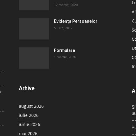
L
12 martie, 2020
Af
C
Evidența Persoanelor
5 iulie, 2017
So
C
Ut
Formulare
Co
1 martie, 2026
In
Arhive
A
a
august 2026
Si
30
iulie 2026
iunie 2026
Pu
mai 2026