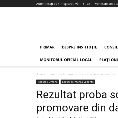
Autentificați-vă / Înregistrați-vă
E-Tax
Verificare Solicită
PRIMAR
DESPRE INSTITUȚIE
CONSIL
MONITORUL OFICIAL LOCAL
PLĂȚI ON
Acasă
Resurse Umane
Locuri de muncă vacante
Resurse Umane
Locuri de muncă vacante
Rezultat proba s
promovare din d