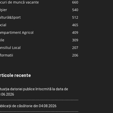
ocuri de muncă vacante
660
ișier
540
ultură&Sport
512
cial
465
ompartiment Agricol
409
ile
309
nsiliul Local
207
formatii
206
rticole recente
tuația datoriei publice întocmită la data de
.06.2026
blicații de căsătorie din 04.08.2026