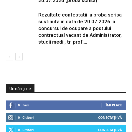
20.07.2026 (proba scrisă)
Rezultate contestatii la proba scrisa
sustinuta in data de 20.07.2026 la
concursul de ocupare a postului
contractual vacant de Administrator,
studii medii, tr. prof....
Urmăriți-ne
0
Fani
ÎMI PLACE
0
Cititori
CONECTAȚI-VĂ
0
Cititori
CONECTAȚI-VĂ