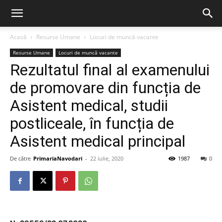
Acasă
Resurse Umane
Locuri de muncă vacante
Resurse Umane
Locuri de muncă vacante
Rezultatul final al examenului
de promovare din funcția de
Asistent medical, studii
postliceale, în funcția de
Asistent medical principal
De către
PrimariaNavodari
-
22 iulie, 2020
1987
0