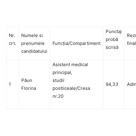
Punctaj
Nr.
Numele si
Rezu
probă
crt.
prenumele
Funcția/Compartiment
final
scrisă
candidatului
Asistent medical
principal,
Păun
studii
1
94,33
Adm
Florina
postliceale/Cresa
nr.20