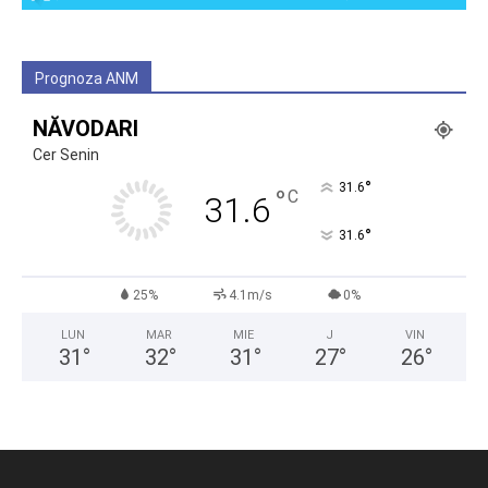
Prognoza ANM
NĂVODARI
Cer Senin
°
31.6
°
C
31.6
°
31.6
25%
4.1m/s
0%
LUN
MAR
MIE
J
VIN
31
°
32
°
31
°
27
°
26
°