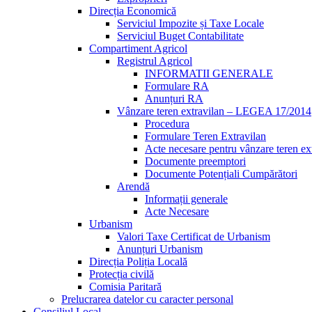
Direcția Economică
Serviciul Impozite și Taxe Locale
Serviciul Buget Contabilitate
Compartiment Agricol
Registrul Agricol
INFORMATII GENERALE
Formulare RA
Anunțuri RA
Vânzare teren extravilan – LEGEA 17/2014
Procedura
Formulare Teren Extravilan
Acte necesare pentru vânzare teren ex
Documente preemptori
Documente Potențiali Cumpărători
Arendă
Informații generale
Acte Necesare
Urbanism
Valori Taxe Certificat de Urbanism
Anunțuri Urbanism
Direcția Poliția Locală
Protecția civilă
Comisia Paritară
Prelucrarea datelor cu caracter personal
Consiliul Local