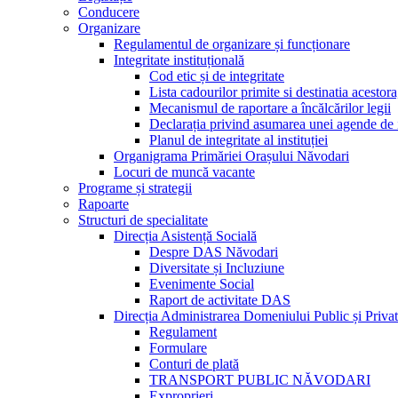
Conducere
Organizare
Regulamentul de organizare și funcționare
Integritate instituțională
Cod etic și de integritate
Lista cadourilor primite si destinatia acesto
Mecanismul de raportare a încălcărilor legii
Declarația privind asumarea unei agende de i
Planul de integritate al instituției
Organigrama Primăriei Orașului Năvodari
Locuri de muncă vacante
Programe și strategii
Rapoarte
Structuri de specialitate
Direcția Asistență Socială
Despre DAS Năvodari
Diversitate și Incluziune
Evenimente Social
Raport de activitate DAS
Direcția Administrarea Domeniului Public și Privat
Regulament
Formulare
Conturi de plată
TRANSPORT PUBLIC NĂVODARI
Exproprieri