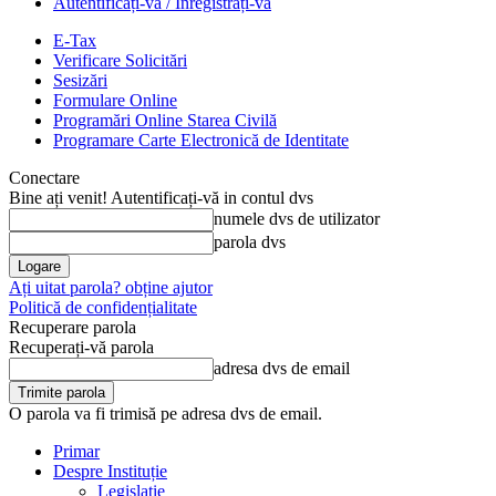
Autentificați-vă / Înregistrați-vă
E-Tax
Verificare Solicitări
Sesizări
Formulare Online
Programări Online Starea Civilă
Programare Carte Electronică de Identitate
Conectare
Bine ați venit! Autentificați-vă in contul dvs
numele dvs de utilizator
parola dvs
Ați uitat parola? obține ajutor
Politică de confidențialitate
Recuperare parola
Recuperați-vă parola
adresa dvs de email
O parola va fi trimisă pe adresa dvs de email.
Primar
Despre Instituție
Legislație