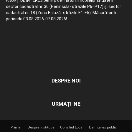
ANUNȚ DE INTERES pentru deținătorii imobilelor situate în
sector cadastral nr. 30 (Peninsula- străzile P6- P17) și sector
cadastral nr. 18 (Zona Ecluză- străzile E1-E5). Măsurători în
perioada 03.08.2026-07.08.2026!
DESPRE NOI
URMAȚI-NE
Primar
Despre Instituție
Consiliul Local
De interes public