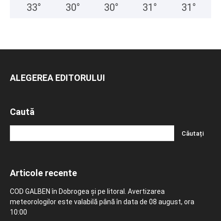
33
°
30
°
30
°
31
°
31
°
ALEGEREA EDITORULUI
Caută
Articole recente
COD GALBEN în Dobrogea și pe litoral. Avertizarea
meteorologilor este valabilă până în data de 08 august, ora
10:00