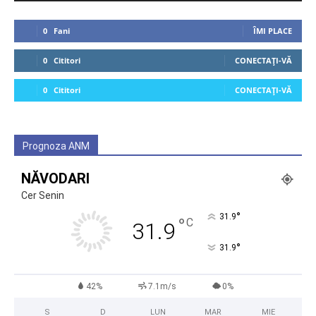
0
Fani
ÎMI PLACE
0
Cititori
CONECTAȚI-VĂ
0
Cititori
CONECTAȚI-VĂ
Prognoza ANM
NĂVODARI
Cer Senin
°
31.9
°
C
31.9
°
31.9
42%
7.1m/s
0%
S
D
LUN
MAR
MIE