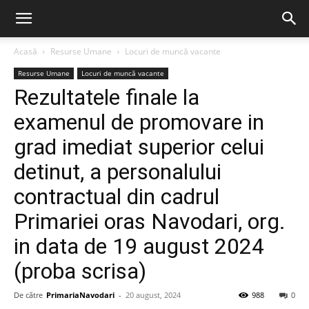
Acasă
Resurse Umane
Locuri de muncă vacante
Resurse Umane
Locuri de muncă vacante
Rezultatele finale la
examenul de promovare in
grad imediat superior celui
detinut, a personalului
contractual din cadrul
Primariei oras Navodari, org.
in data de 19 august 2024
(proba scrisa)
De către
PrimariaNavodari
-
20 august, 2024
988
0