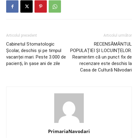
Articolul precedent
Articolul următor
Cabinetul Stomatologic
RECENSĂMÂNTUL
Școlar, deschis și pe timpul
POPULAȚIEI ȘI LOCUINȚELOR.
vacanței mari. Peste 3.000 de
Reamintim că un punct fix de
pacienți, în șase ani de zile
recenzare este deschis la
Casa de Cultură Năvodari
PrimariaNavodari