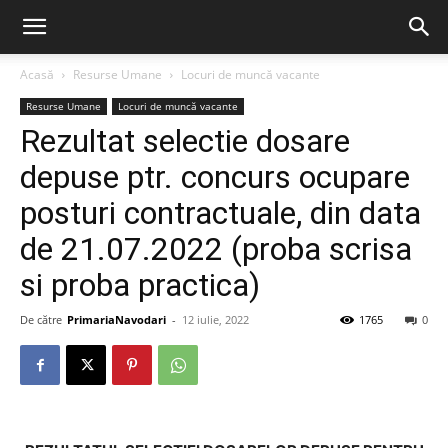
Acasă
Resurse Umane
Locuri de muncă vacante
Resurse Umane
Locuri de muncă vacante
Rezultat selectie dosare
depuse ptr. concurs ocupare
posturi contractuale, din data
de 21.07.2022 (proba scrisa
si proba practica)
De către
PrimariaNavodari
-
12 iulie, 2022
1765
0