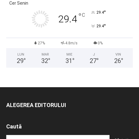
Cer Senin
°
29.4
°
C
29.4
°
29.4
27%
4.8m/s
0%
LUN
MAR
MIE
J
VIN
29
°
32
°
31
°
27
°
26
°
ALEGEREA EDITORULUI
Caută