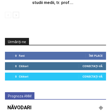
studii medii, tr. prof....
Urmăriți-ne
0
Fani
ÎMI PLACE
0
Cititori
CONECTAȚI-VĂ
0
Cititori
CONECTAȚI-VĂ
Prognoza ANM
NĂVODARI