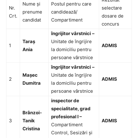
Nume și
Postul pentru care
Nr.
selectare
prenume
candidează/
Crt.
dosare de
candidat
Compartiment
concurs
îngrijitor vârstnici
–
Taraș
Unitate de îngrijire
1
ADMIS
Ania
la domiciliu pentru
persoane vârstnice
îngrijitor vârstnici
–
Mașec
Unitate de îngrijire
2
ADMIS
Dumitra
la domiciliu pentru
persoane vârstnice
inspector de
specialitate, grad
Brânzoi-
profesional I –
3
Tanik
ADMIS
Compartiment
Cristina
Control, Sesizări și