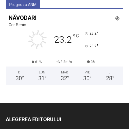
Prognoza ANM
NĂVODARI
Cer Senin
°
23.2
°
C
23.2
°
23.2
61%
8.8m/s
3%
D
LUN
MAR
MIE
J
30
°
31
°
32
°
30
°
28
°
ALEGEREA EDITORULUI