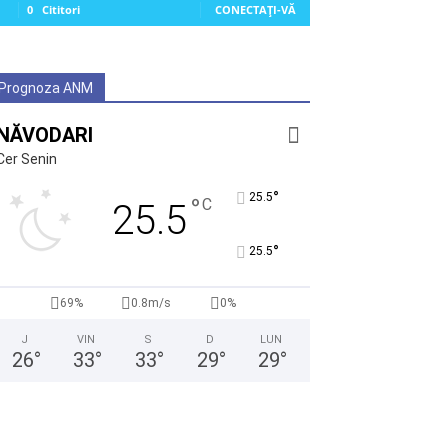
0
Cititori
CONECTAȚI-VĂ
Prognoza ANM
NĂVODARI
Cer Senin
°
25.5
°
C
25.5
°
25.5
69%
0.8m/s
0%
J
VIN
S
D
LUN
26
°
33
°
33
°
29
°
29
°