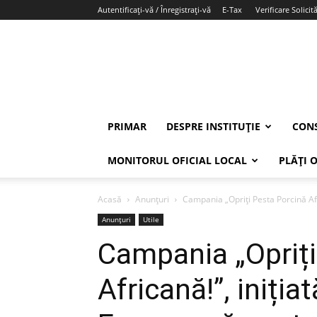
Autentificați-vă / Înregistrați-vă
E-Tax
Verificare Solicită
PRIMAR
DESPRE INSTITUȚIE
CONS
MONITORUL OFICIAL LOCAL
PLĂȚI 
Acasă
Anunțuri
Campania „Opriți Pesta Porcină Afr
Anunțuri
Utile
Campania „Opriți
Africană!”, iniția