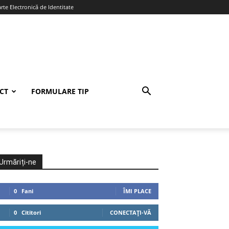
te Electronică de Identitate
CT
FORMULARE TIP
Urmăriți-ne
0
Fani
ÎMI PLACE
0
Cititori
CONECTAȚI-VĂ