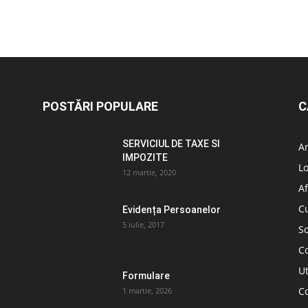
POSTĂRI POPULARE
C
SERVICIUL DE TAXE SI
A
IMPOZITE
L
12 martie, 2020
Af
C
Evidența Persoanelor
5 iulie, 2017
So
C
Ut
Formulare
Co
1 martie, 2026