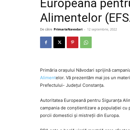
Europeană pentr
Alimentelor (EF
De către
PrimariaNavodari
-
12 septembrie, 2022
Primăria orașului Năvodari sprijină campani
Aliment
elor. Vă prezentăm mai jos un material
Prefectului- Județul Constanța.
Autoritatea Europeană pentru Siguranța Alim
campania de conștientizare a populației cu p
porcii domestici și mistreții din Europa.