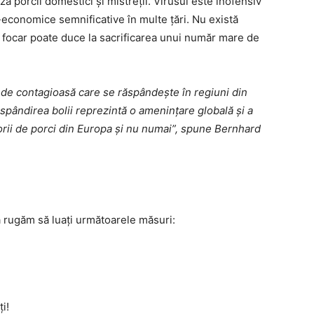
ă porcii domestici și mistreții. Virusul este inofensiv
economice semnificative în multe țări. Nu există
n focar poate duce la sacrificarea unui număr mare de
 de contagioasă care se răspândește în regiuni din
pândirea bolii reprezintă o amenințare globală și a
orii de porci din Europa și nu numai”, spune Bernhard
ă rugăm să luați următoarele măsuri:
i!