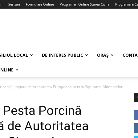
ri
Sesizări
Formulare Online
Programări Online Starea Civilă
Programare Car
ILIUL LOCAL
DE INTERES PUBLIC
ORAȘ
CONTA
ONLINE
icană!”, inițiată de Autoritatea Europeană pentru Siguranța Alimentelor...
 Pesta Porcină
tă de Autoritatea