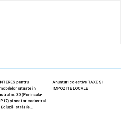
NTERES pentru
Anunțuri colective TAXE ȘI
imobilelor situate în
IMPOZITE LOCALE
tral nr. 30 (Peninsula-
 P17) și sector cadastral
 Ecluză- străzile...