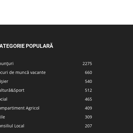
ATEGORIE POPULARĂ
nunțuri
2275
ocuri de muncă vacante
660
ișier
540
ultură&Sport
512
cial
465
ompartiment Agricol
409
ile
309
nsiliul Local
207