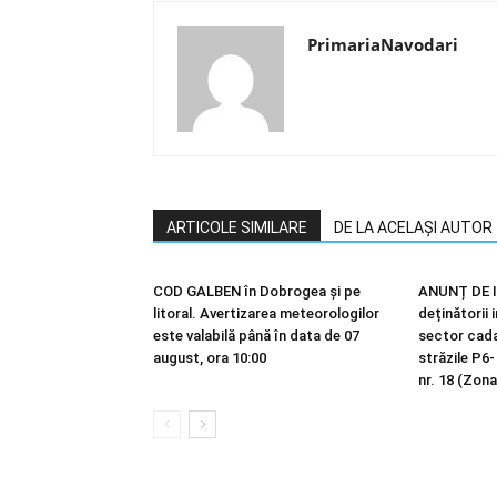
PrimariaNavodari
ARTICOLE SIMILARE
DE LA ACELAȘI AUTOR
COD GALBEN în Dobrogea și pe
ANUNȚ DE I
litoral. Avertizarea meteorologilor
deținătorii 
este valabilă până în data de 07
sector cadas
august, ora 10:00
străzile P6-
nr. 18 (Zona