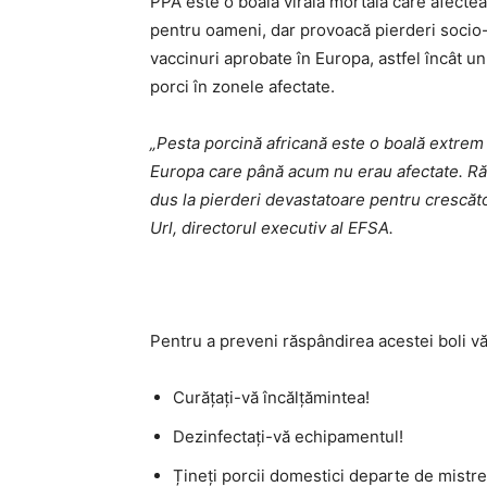
PPA este o boală virală mortală care afecteaz
pentru oameni, dar provoacă pierderi socio-
vaccinuri aprobate în Europa, astfel încât u
porci în zonele afectate.
„Pesta porcină africană este o boală extrem
Europa care până acum nu erau afectate. Răs
dus la pierderi devastatoare pentru crescăt
Url, directorul executiv al EFSA.
Pentru a preveni răspândirea acestei boli v
Curățați-vă încălțămintea!
Dezinfectați-vă echipamentul!
Țineți porcii domestici departe de mistreț