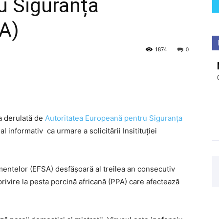
u Siguranța
SA)
1874
0
a derulată de
Autoritatea Europeană pentru Siguranța
 informativ ca urmare a solicitării Insitituției
entelor (EFSA) desfășoară al treilea an consecutiv
rivire la pesta porcină africană (PPA) care afectează