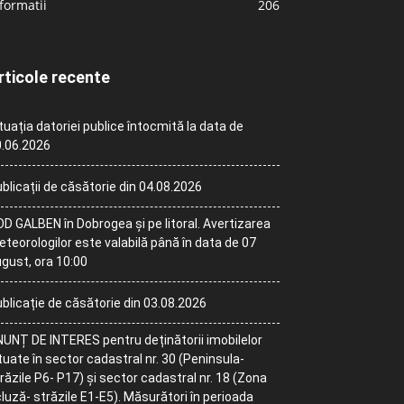
formatii
206
rticole recente
tuația datoriei publice întocmită la data de
.06.2026
blicații de căsătorie din 04.08.2026
D GALBEN în Dobrogea și pe litoral. Avertizarea
teorologilor este valabilă până în data de 07
gust, ora 10:00
blicație de căsătorie din 03.08.2026
UNȚ DE INTERES pentru deținătorii imobilelor
tuate în sector cadastral nr. 30 (Peninsula-
răzile P6- P17) și sector cadastral nr. 18 (Zona
luză- străzile E1-E5). Măsurători în perioada