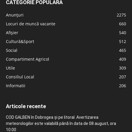
CATEGORIE POPULARĂ
Anunțuri
2275
Locuri de muncă vacante
660
Afișier
540
Cultură&Sport
512
Social
465
Compartiment Agricol
409
Utile
309
Consiliul Local
207
Informatii
206
Articole recente
COD GALBEN în Dobrogea și pe litoral. Avertizarea
meteorologilor este valabilă până în data de 08 august, ora
10:00