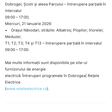
Dobrogei; Școlii şi aleea Parcului – întrerupere parțială în
intervalul
09:00 – 17:00;
Miercuri, 21 Ianuarie 2026:
• Orașul Năvodari, străzile: Albatros; Plopilor; Viorelei;
Meduzei;
T1; T2; T3; T4 şi T13 – întrerupere parțială în intervalul
09:00 – 17:00.
Mai multe informații sunt disponibile pe site-ul
furnizorului de energie
electrică: Întreruperi programate în Dobrogea| Rețele
Electrice
(
www.reteleelectrice.ro
).