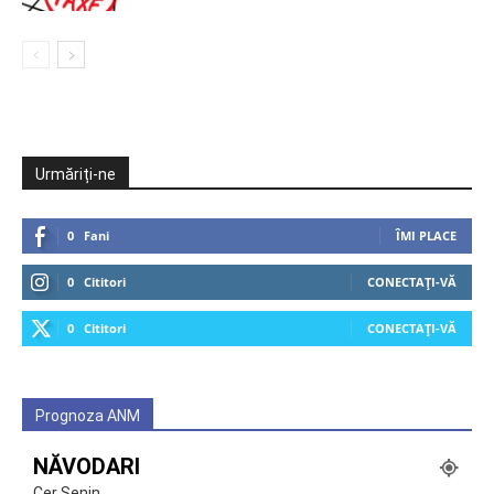
Urmăriți-ne
0
Fani
ÎMI PLACE
0
Cititori
CONECTAȚI-VĂ
0
Cititori
CONECTAȚI-VĂ
Prognoza ANM
NĂVODARI
Cer Senin