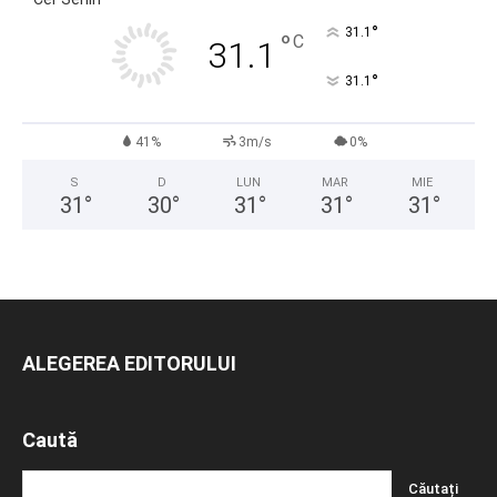
°
31.1
°
C
31.1
°
31.1
41%
3m/s
0%
S
D
LUN
MAR
MIE
31
°
30
°
31
°
31
°
31
°
ALEGEREA EDITORULUI
Caută