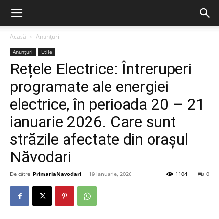
Acasă
Anunțuri
Anunțuri
Utile
Rețele Electrice: Întreruperi
programate ale energiei
electrice, în perioada 20 – 21
ianuarie 2026. Care sunt
străzile afectate din orașul
Năvodari
De către
PrimariaNavodari
-
19 ianuarie, 2026
1104
0