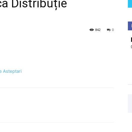
a Distribuție
842
0
e Asteptari