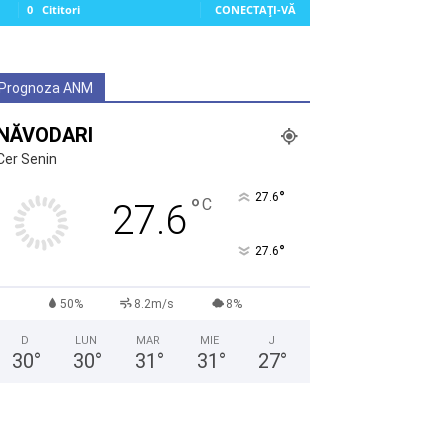
0
Cititori
CONECTAȚI-VĂ
Prognoza ANM
NĂVODARI
Cer Senin
°
27.6
°
C
27.6
°
27.6
50%
8.2m/s
8%
D
LUN
MAR
MIE
J
30
°
30
°
31
°
31
°
27
°