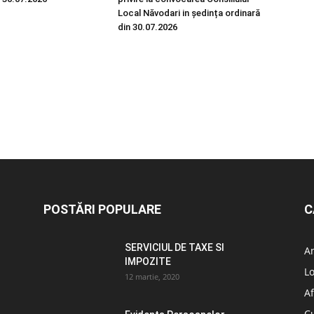
Local Năvodari in ședința ordinară
din 30.07.2026
POSTĂRI POPULARE
C
SERVICIUL DE TAXE SI
A
IMPOZITE
L
12 martie, 2020
Af
C