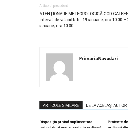
Articolul precedent
ATENȚIONARE METEOROLOGICĂ COD GALBE
Interval de valabilitate: 19 ianuarie, ora 10:00 –
ianuarie, ora 10:00
PrimariaNavodari
ARTICOLE SIMILARE
DE LA ACELAȘI AUTOR
Dispoziția privind suplimentare
Proiecte de
ordinei de zi pentru ședința ordinară
ordinară di