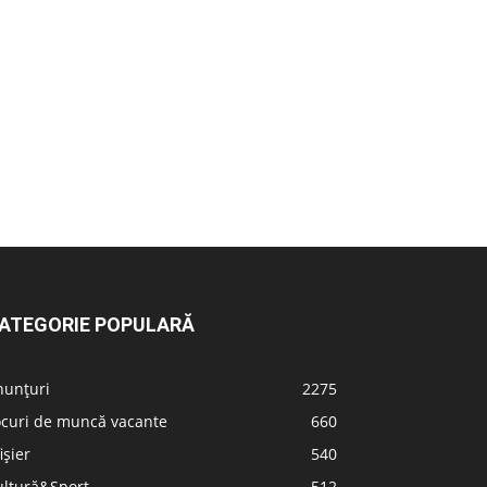
ATEGORIE POPULARĂ
nunțuri
2275
ocuri de muncă vacante
660
ișier
540
ultură&Sport
512