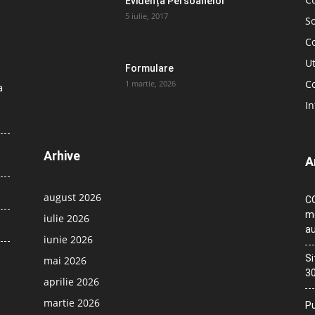
Evidența Persoanelor
5 iulie, 2017
So
C
Ut
Formulare
Co
1 martie, 2026
a
In
Arhive
A
august 2026
CO
me
iulie 2026
au
iunie 2026
Si
mai 2026
30
aprilie 2026
martie 2026
Pu