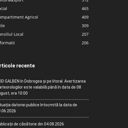
cial
465
ompartiment Agricol
409
ile
309
nsiliul Local
207
formatii
206
rticole recente
D GALBEN în Dobrogea și pe litoral. Avertizarea
teorologilor este valabilă până în data de 08
gust, ora 10:00
tuația datoriei publice întocmită la data de
.06.2026
blicații de căsătorie din 04.08.2026