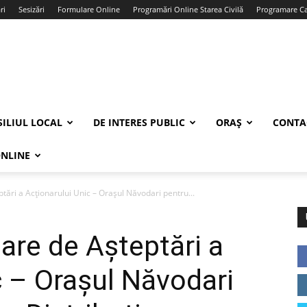
ri
Sesizări
Formulare Online
Programări Online Starea Civilă
Programare Car
ILIUL LOCAL
DE INTERES PUBLIC
ORAȘ
CONTA
ONLINE
tări a Acționarului Unic – Orașul Năvodari pentru...
are de Așteptări a
c – Orașul Năvodari