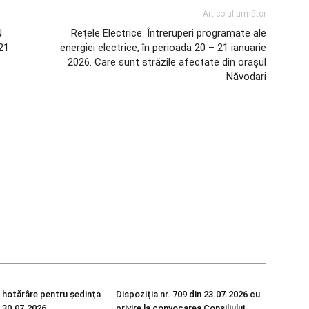
Articolul următor
N
Rețele Electrice: Întreruperi programate ale
 21
energiei electrice, în perioada 20 – 21 ianuarie
2026. Care sunt străzile afectate din orașul
Năvodari
 hotărâre pentru ședința
Dispoziția nr. 709 din 23.07.2026 cu
n 30.07.2026
privire la convocarea Consiliului