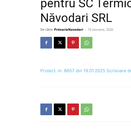
pentru SC Termic
Năvodari SRL
De către
PrimariaNavodari
-
19 ianuarie, 2026
Proiect. nr. 6657 din 19.01.2025 Scrisoare d