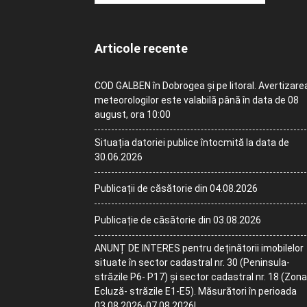
Articole recente
COD GALBEN în Dobrogea și pe litoral. Avertizare
meteorologilor este valabilă până în data de 08
august, ora 10:00
Situația datoriei publice întocmită la data de
30.06.2026
Publicații de căsătorie din 04.08.2026
Publicație de căsătorie din 03.08.2026
ANUNȚ DE INTERES pentru deținătorii imobilelor
situate în sector cadastral nr. 30 (Peninsula-
străzile P6- P17) și sector cadastral nr. 18 (Zona
Ecluză- străzile E1-E5). Măsurători în perioada
03.08.2026-07.08.2026!