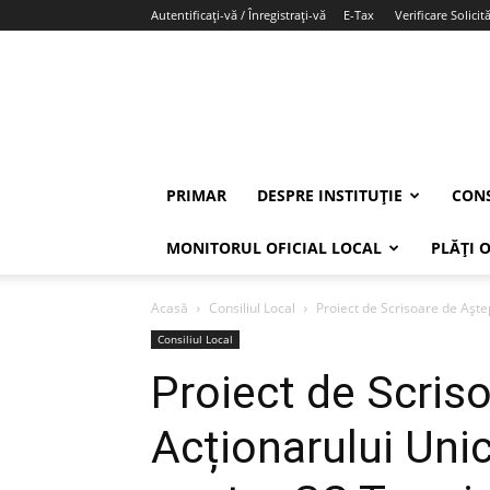
Autentificați-vă / Înregistrați-vă
E-Tax
Verificare Solicită
PRIMAR
DESPRE INSTITUȚIE
CONS
MONITORUL OFICIAL LOCAL
PLĂȚI 
Acasă
Consiliul Local
Proiect de Scrisoare de Aștep
Consiliul Local
Proiect de Scriso
Acționarului Uni