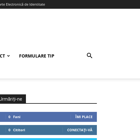
te Electronică de Identitate
CT
FORMULARE TIP
Urmăriți-ne
0
Fani
ÎMI PLACE
0
Cititori
CONECTAȚI-VĂ