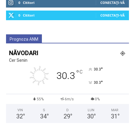
0
Cititori
CONECTAȚI-VĂ
0
Cititori
CONECTAȚI-VĂ
Prognoza ANM
NĂVODARI
Cer Senin
°
30.3
°
C
30.3
°
30.3
55%
6m/s
0%
VIN
S
D
LUN
MAR
32
°
34
°
29
°
30
°
31
°