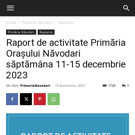
Acasă
Primăria Năvodari
Rapoarte
Primăria Năvodari
Rapoarte
Raport de activitate Primăria
Orașului Năvodari
săptămâna 11-15 decembrie
2023
De către
PrimariaNavodari
-
18 decembrie, 2023
1724
0