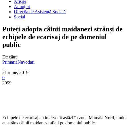
Afișier
Anunțuri
Direcția de Asistență Socială
Social
Puteți adopta câinii maidanezi strânși de
echipele de ecarisaj de pe domeniul
public
De către
PrimariaNavodari
-
21 iunie, 2019
0
2099
Echipele de ecarisaj au intervenit astăzi în zona Mamaia Nord, unde
au strâns câinii maidanezi aflați pe domeniul public.