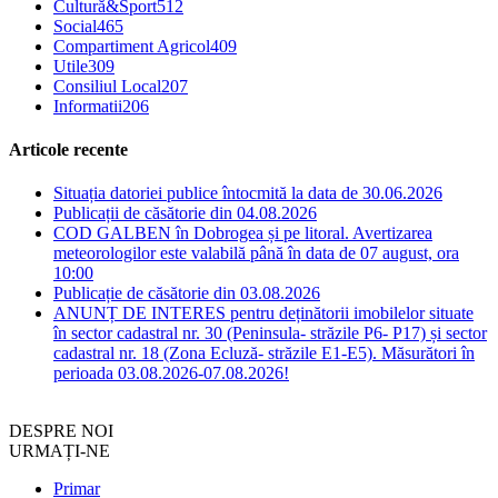
Cultură&Sport
512
Social
465
Compartiment Agricol
409
Utile
309
Consiliul Local
207
Informatii
206
Articole recente
Situația datoriei publice întocmită la data de 30.06.2026
Publicații de căsătorie din 04.08.2026
COD GALBEN în Dobrogea și pe litoral. Avertizarea
meteorologilor este valabilă până în data de 07 august, ora
10:00
Publicație de căsătorie din 03.08.2026
ANUNȚ DE INTERES pentru deținătorii imobilelor situate
în sector cadastral nr. 30 (Peninsula- străzile P6- P17) și sector
cadastral nr. 18 (Zona Ecluză- străzile E1-E5). Măsurători în
perioada 03.08.2026-07.08.2026!
DESPRE NOI
URMAȚI-NE
Primar