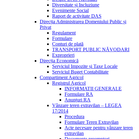
Diversitate și Incluziune
Evenimente Social
Raport de activitate DAS
Direcția Administrarea Domeniului Public și
Privat
Regulament
Formulare
Conturi de plată
TRANSPORT PUBLIC NĂVODARI
Exproprieri
Direcția Economică
Serviciul Impozite și Taxe Locale
Serviciul Buget Contabilitate
Compartiment Agricol
Registrul Agricol
INFORMATII GENERALE
Formulare RA
Anunțuri RA
Vânzare teren extravilan – LEGEA
17/2014
Procedura
Formulare Teren Extravilan
Acte necesare pentru vânzare teren
extravilan
Documente preemptori