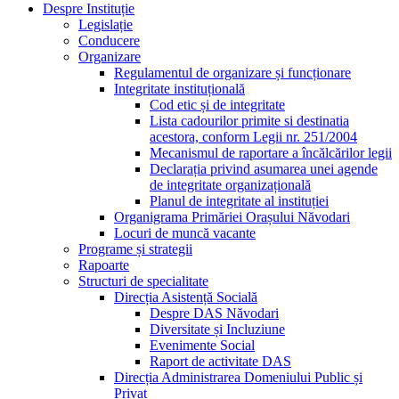
Despre Instituție
Legislație
Conducere
Organizare
Regulamentul de organizare și funcționare
Integritate instituțională
Cod etic și de integritate
Lista cadourilor primite si destinatia
acestora, conform Legii nr. 251/2004
Mecanismul de raportare a încălcărilor legii
Declarația privind asumarea unei agende
de integritate organizațională
Planul de integritate al instituției
Organigrama Primăriei Orașului Năvodari
Locuri de muncă vacante
Programe și strategii
Rapoarte
Structuri de specialitate
Direcția Asistență Socială
Despre DAS Năvodari
Diversitate și Incluziune
Evenimente Social
Raport de activitate DAS
Direcția Administrarea Domeniului Public și
Privat