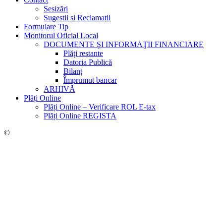
Sesizări
Sugestii și Reclamații
Formulare Tip
Monitorul Oficial Local
DOCUMENTE ŞI INFORMAŢII FINANCIARE
Plăți restante
Datoria Publică
Bilanț
Împrumut bancar
ARHIVĂ
Plăți Online
Plăți Online – Verificare ROL E-tax
Plăți Online REGISTA
©