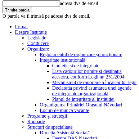
adresa dvs de email
O parola va fi trimisă pe adresa dvs de email.
Primar
Despre Instituție
Legislație
Conducere
Organizare
Regulamentul de organizare și funcționare
Integritate instituțională
Cod etic și de integritate
Lista cadourilor primite si destinatia
acestora, conform Legii nr. 251/2004
Mecanismul de raportare a încălcărilor legii
Declarația privind asumarea unei agende
de integritate organizațională
Planul de integritate al instituției
Organigrama Primăriei Orașului Năvodari
Locuri de muncă vacante
Programe și strategii
Rapoarte
Structuri de specialitate
Direcția Asistență Socială
Despre DAS Năvodari