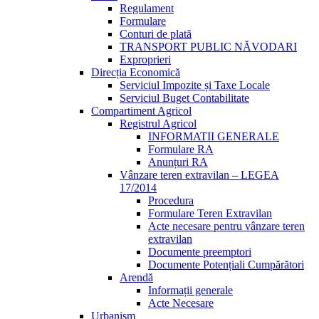
Regulament
Formulare
Conturi de plată
TRANSPORT PUBLIC NĂVODARI
Exproprieri
Direcția Economică
Serviciul Impozite și Taxe Locale
Serviciul Buget Contabilitate
Compartiment Agricol
Registrul Agricol
INFORMATII GENERALE
Formulare RA
Anunțuri RA
Vânzare teren extravilan – LEGEA
17/2014
Procedura
Formulare Teren Extravilan
Acte necesare pentru vânzare teren
extravilan
Documente preemptori
Documente Potențiali Cumpărători
Arendă
Informații generale
Acte Necesare
Urbanism