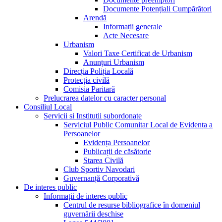
Documente Potențiali Cumpărători
Arendă
Informații generale
Acte Necesare
Urbanism
Valori Taxe Certificat de Urbanism
Anunțuri Urbanism
Direcția Poliția Locală
Protecția civilă
Comisia Paritară
Prelucrarea datelor cu caracter personal
Consiliul Local
Servicii si Institutii subordonate
Serviciul Public Comunitar Local de Evidența a
Persoanelor
Evidența Persoanelor
Publicații de căsătorie
Starea Civilă
Club Sportiv Navodari
Guvernanță Corporativă
De interes public
Informații de interes public
Centrul de resurse bibliografice în domeniul
guvernării deschise