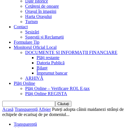
Date Istorice
Cetățeni de onoare
Orașul în imagini
Harta Orașului
Turism
Contact
Sesizări
Sugestii și Reclamații
Formulare Tip
Monitorul Oficial Local
DOCUMENTE ŞI INFORMAŢII FINANCIARE
Plăți restante
Datoria Publică
Bilanț
Împrumut bancar
ARHIVĂ
Plăți Online
Plăți Online – Verificare ROL E-tax
Plăți Online REGISTA
Acasă
Transparență
Afișier
Puteți adopta câinii maidanezi strânși de
echipele de ecarisaj de pe domeniul...
Transparență