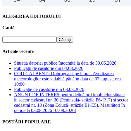
ALEGEREA EDITORULUI
Caută
Articole recente
Situația datoriei publice întocmită la data de 30.06.2026
Publicații de căsătorie din 04.08.2026
COD GALBEN în Dobrogea și pe litoral. Avertizarea
meteorologilor este valabilă până în data de 07 august, ora
10:00
Publicație de căsătorie din 03.08.2026
ANUNȚ DE INTERES pentru deținătorii imobilelor situate
în sector cadastral nr. 30 (Peninsula- străzile P6- P17) și sector
cadastral nr. 18 (Zona Ecluză- străzile E1-E5). Măsurători în
perioada 03.08.2026-07.08.2026!
POSTĂRI POPULARE