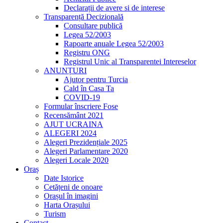
Declarații de avere si de interese
Transparență Decizională
Consultare publică
Legea 52/2003
Rapoarte anuale Legea 52/2003
Registru ONG
Registrul Unic al Transparentei Intereselor
ANUNȚURI
Ajutor pentru Turcia
Cald în Casa Ta
COVID-19
Formular înscriere Fose
Recensământ 2021
AJUT UCRAINA
ALEGERI 2024
Alegeri Prezidențiale 2025
Alegeri Parlamentare 2020
Alegeri Locale 2020
Oraș
Date Istorice
Cetățeni de onoare
Orașul în imagini
Harta Orașului
Turism
Contact