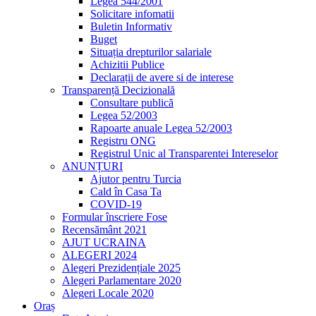
Legea 544/2001
Solicitare infomatii
Buletin Informativ
Buget
Situația drepturilor salariale
Achizitii Publice
Declarații de avere si de interese
Transparență Decizională
Consultare publică
Legea 52/2003
Rapoarte anuale Legea 52/2003
Registru ONG
Registrul Unic al Transparentei Intereselor
ANUNȚURI
Ajutor pentru Turcia
Cald în Casa Ta
COVID-19
Formular înscriere Fose
Recensământ 2021
AJUT UCRAINA
ALEGERI 2024
Alegeri Prezidențiale 2025
Alegeri Parlamentare 2020
Alegeri Locale 2020
Oraș