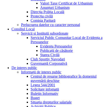
Valori Taxe Certificat de Urbanism
Anunțuri Urbanism
Direcția Poliția Locală
Protecția civilă
Comisia Paritară
Prelucrarea datelor cu caracter personal
Consiliul Local
Servicii si Institutii subordonate
Serviciul Public Comunitar Local de Evidența a
Persoanelor
Evidența Persoanelor
Publicații de căsătorie
Starea Civilă
Club Sportiv Navodari
Guvernanță Corporativă
De interes public
Informații de interes public
Centrul de resurse bibliografice în domeniul
guvernării deschise
Legea 544/2001
Solicitare infomatii
Buletin Informativ
Buget
Situația drepturilor salariale
Achizitii Publice