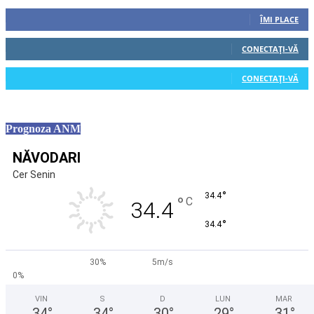
0
Fani
ÎMI PLACE
0
Cititori
CONECTAȚI-VĂ
0
Cititori
CONECTAȚI-VĂ
Prognoza ANM
NĂVODARI
Cer Senin
°
34.4
°
C
34.4
°
34.4
30%
5m/s
0%
VIN
S
D
LUN
MAR
34
°
34
°
30
°
29
°
31
°