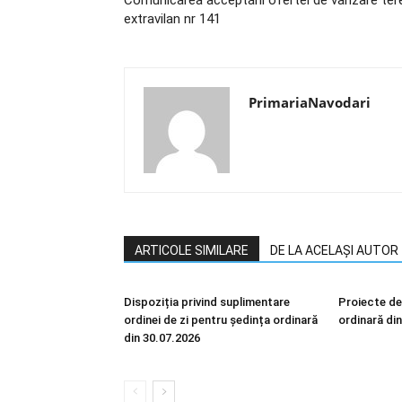
Comunicarea acceptării ofertei de vânzare ter
extravilan nr 141
PrimariaNavodari
ARTICOLE SIMILARE
DE LA ACELAȘI AUTOR
Dispoziția privind suplimentare
Proiecte de
ordinei de zi pentru ședința ordinară
ordinară di
din 30.07.2026