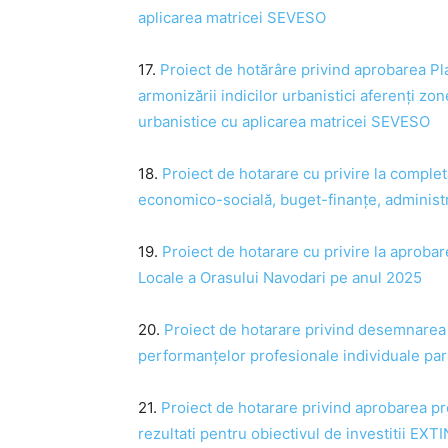
aplicarea matricei SEVESO
17.
Proiect de hotărâre privind aprobarea Pla
armonizării indicilor urbanistici aferenți zo
urbanistice cu aplicarea matricei SEVESO
18.
Proiect de hotarare cu privire la compl
economico-socială, buget-finanţe, administra
19.
Proiect de hotarare cu privire la aprobar
Locale a Orasului Navodari pe anul 2025
20.
Proiect de hotarare privind desemnarea c
performanțelor profesionale individuale part
21.
Proiect de hotarare privind aprobarea pr
rezultati pentru obiectivul de investitii