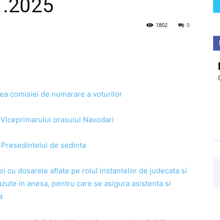
1.2025
1802
0
irea comisiei de numarare a voturilor
a Viceprimarului orasului Navodari
a Presedintelui de sedinta
i cu dosarele aflate pe rolul instantelor de judecata si
azute in anexa, pentru care se asigura asistenta si
a