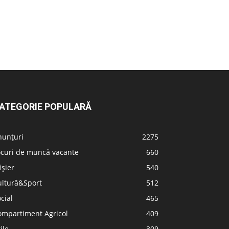
ATEGORIE POPULARĂ
nunțuri
2275
ocuri de muncă vacante
660
ișier
540
ultură&Sport
512
cial
465
ompartiment Agricol
409
ile
309