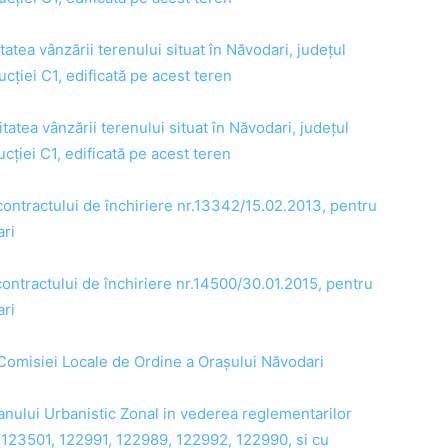
tatea vânzării terenului situat în Năvodari, județul
cției C1, edificată pe acest teren
tatea vânzării terenului situat în Năvodari, județul
cției C1, edificată pe acest teren
contractului de închiriere nr.13342/15.02.2013, pentru
ari
contractului de închiriere nr.14500/30.01.2015, pentru
ari
 Comisiei Locale de Ordine a Orașului Năvodari
anului Urbanistic Zonal in vederea reglementarilor
e 123501, 122991, 122989, 122992, 122990, si cu