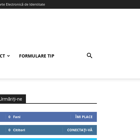
te Electronică de Identitate
CT
FORMULARE TIP
Urmăriți-ne
0
Fani
ÎMI PLACE
0
Cititori
CONECTAȚI-VĂ