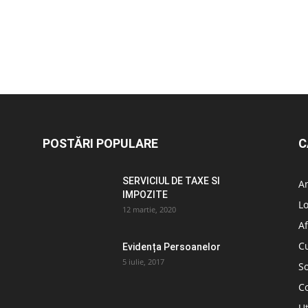
POSTĂRI POPULARE
C
SERVICIUL DE TAXE SI
A
IMPOZITE
L
12 martie, 2020
Af
C
Evidența Persoanelor
5 iulie, 2017
So
C
Ut