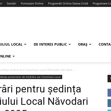
ri
Sesizări
Formulare Online
Programări Online Starea Civilă
Programare Car
ILIUL LOCAL
DE INTERES PUBLIC
ORAȘ
CONTA
ONLINE
edința ordinară a Consiliului Local Năvodari din data...
idența proiectelor de hotărâre ale Consiliului Local
âri pentru ședința
iului Local Năvodari