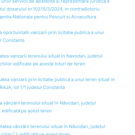
 unor servicii de asistenta si reprezentare juridica a
ctul dosarului nr.10315/3/2024, in contradictoriu
gentia Nationala pentru Pescuit si Acvacultura
oportunitatii vanzarii prin licitatie publica a unui
ul Constanta
atea vanzarii terenului situat in Navodari, judetul
tiilor edificate pe aceste loturi de teren
tea vanzarii prin licitatie publica a unui teren situat in
AJA, lot 1/1 judetul Constanta
 vânzării terenului situat în Năvodari, județul
, edificată pe acest teren
tatea vânzării terenului situat în Năvodari, județul
cției C1, edificată pe acest teren