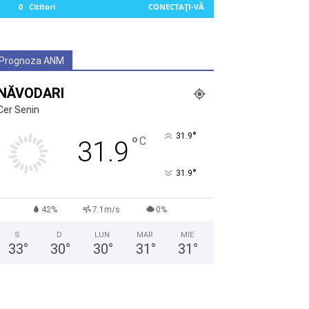
0
Cititori
CONECTAȚI-VĂ
Prognoza ANM
NĂVODARI
Cer Senin
°
31.9
°
C
31.9
°
31.9
42%
7.1m/s
0%
S
D
LUN
MAR
MIE
33
°
30
°
30
°
31
°
31
°