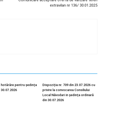
en
Comunicare acceptare ofertă de vânzare teren
extravilan nr 136/ 30.01.2025
 hotărâre pentru ședința
Dispoziția nr. 709 din 23.07.2026 cu
n 30.07.2026
privire la convocarea Consiliului
Local Năvodari in ședința ordinară
din 30.07.2026