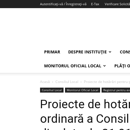
Autentificați-vă / Înregistrați-vă
E-Tax
Verificare Solicită
PRIMAR
DESPRE INSTITUȚIE
CONS
MONITORUL OFICIAL LOCAL
PLĂȚI 
Acasă
Consiliul Local
Proiecte de hotărâri pentru ș
Consiliul Local
Monitorul Oficial Local
Registrul pentru ev
Proiecte de hotăr
ordinară a Consil