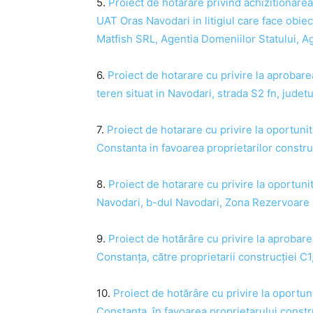
5.
Proiect de hotarare privind achizitionarea
UAT Oras Navodari in litigiul care face obie
Matfish SRL, Agentia Domeniilor Statului, A
6.
Proiect de hotarare cu privire la aprobarea 
teren situat in Navodari, strada S2 fn, judet
7.
Proiect de hotarare cu privire la oportunit
Constanta in favoarea proprietarilor construc
8.
Proiect de hotarare cu privire la oportunita
Navodari, b-dul Navodari, Zona Rezervoare R
9.
Proiect de hotărâre cu privire la aprobarea
Constanța, către proprietarii construcției C1
10.
Proiect de hotărâre cu privire la oportuni
Constanța, în favoarea proprietarului constru