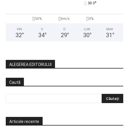
°
30.3
55%
6m/s
0%
VIN
S
D
LUN
MAR
32
°
34
°
29
°
30
°
31
°
ALEGEREA EDITORULUI
Caută
Articole recente