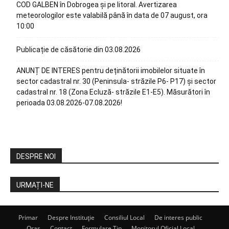
COD GALBEN în Dobrogea și pe litoral. Avertizarea
meteorologilor este valabilă până în data de 07 august, ora
10:00
Publicație de căsătorie din 03.08.2026
ANUNȚ DE INTERES pentru deținătorii imobilelor situate în
sector cadastral nr. 30 (Peninsula- străzile P6- P17) și sector
cadastral nr. 18 (Zona Ecluză- străzile E1-E5). Măsurători în
perioada 03.08.2026-07.08.2026!
DESPRE NOI
URMAȚI-NE
Primar
Despre Instituție
Consiliul Local
De interes public
Oraș
Contact
Formulare Tip
Monitorul Oficial Local