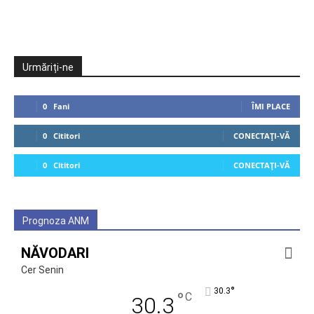
Urmăriți-ne
0
Fani
ÎMI PLACE
0
Cititori
CONECTAȚI-VĂ
0
Cititori
CONECTAȚI-VĂ
Prognoza ANM
NĂVODARI
Cer Senin
°
30.3
°
C
30.3