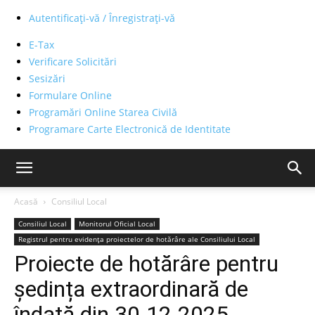
Autentificați-vă / Înregistrați-vă
E-Tax
Verificare Solicitări
Sesizări
Formulare Online
Programări Online Starea Civilă
Programare Carte Electronică de Identitate
Acasă
Consiliul Local
Consiliul Local
Monitorul Oficial Local
Registrul pentru evidența proiectelor de hotărâre ale Consiliului Local
Proiecte de hotărâre pentru
ședința extraordinară de
îndată din 30.12.2025