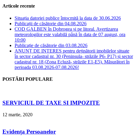
Articole recente
Situația datoriei publice întocmită la data de 30.06.2026
Publicații de căsătorie din 04.08.2026
COD GALBEN în Dobrogea și pe litoral. Avertizarea
meteorologilor este valabilă până în data de 07 august, ora
10:00
Publicație de căsătorie din 03.08.2026
ANUNȚ DE INTERES pentru deținătorii imobilelor situate
în sector cadastral nr. 30 (Peninsula- străzile P6- P17) și sector
cadastral nr. 18 (Zona Ecluză- străzile E1-E5). Măsurători în
perioada 03.08.2026-07.08.2026!
POSTĂRI POPULARE
SERVICIUL DE TAXE SI IMPOZITE
12 martie, 2020
Evidența Persoanelor