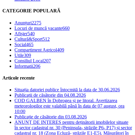
CATEGORIE POPULARĂ
Anunțuri
2275
Locuri de muncă vacante
660
Afișier
540
Cultură&Sport
512
Social
465
Compartiment Agricol
409
Utile
309
Consiliul Local
207
Informatii
206
Articole recente
Situația datoriei publice întocmită la data de 30.06.2026
Publicații de căsătorie din 04.08.2026
COD GALBEN în Dobrogea și pe litoral. Avertizarea
meteorologilor este valabilă până în data de 07 august, ora
10:00
Publicație de căsătorie din 03.08.2026
ANUNȚ DE INTERES pentru deținătorii imobilelor situate
în sector cadastral nr. 30 (Peninsula- străzile P6- P17) și sector
cadastral nr. 18 (Zona Ecluză- străzile E1-E5). Măsurători în