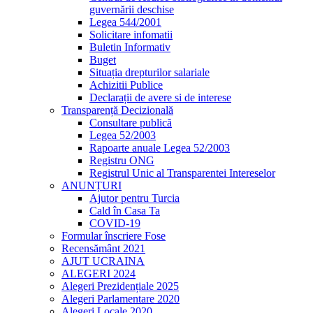
guvernării deschise
Legea 544/2001
Solicitare infomatii
Buletin Informativ
Buget
Situația drepturilor salariale
Achizitii Publice
Declarații de avere si de interese
Transparență Decizională
Consultare publică
Legea 52/2003
Rapoarte anuale Legea 52/2003
Registru ONG
Registrul Unic al Transparentei Intereselor
ANUNȚURI
Ajutor pentru Turcia
Cald în Casa Ta
COVID-19
Formular înscriere Fose
Recensământ 2021
AJUT UCRAINA
ALEGERI 2024
Alegeri Prezidențiale 2025
Alegeri Parlamentare 2020
Alegeri Locale 2020