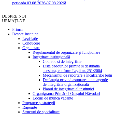
perioada 03.08.2026-07.08.2026!
DESPRE NOI
URMAȚI-NE
Primar
Despre Instituție
Legislație
Conducere
Organizare
Regulamentul de organizare și funcționare
Integritate instituțională
Cod etic și de integritate
Lista cadourilor primite si destinatia
acestora, conform Legii nr. 251/2004
Mecanismul de raportare a încălcărilor legii
Declarația privind asumarea unei agende
de integritate organizațională
Planul de integritate al instituției
Organigrama Primăriei Orașului Năvodari
Locuri de muncă vacante
Programe și strategii
Rapoarte
Structuri de specialitate