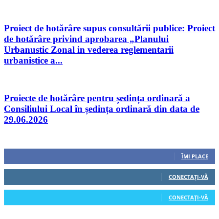
Proiect de hotărâre supus consultării publice: Proiect
de hotărâre privind aprobarea „Planului
Urbanustic Zonal in vederea reglementarii
urbanistice a...
Proiecte de hotărâre pentru ședința ordinară a
Consiliului Local în ședința ordinară din data de
29.06.2026
Urmăriți-ne
0
Fani
ÎMI PLACE
0
Cititori
CONECTAȚI-VĂ
0
Cititori
CONECTAȚI-VĂ