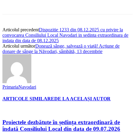
Articolul precedent
Dispozitie 1233 din 08.12.2025 cu privire la
convocarea Consiliului Local Navodari in sedinta extraordinara de
indata din data de 08.12.2025
Articolul următor
Donează sânge, salvează o viață! Acțiune de
donare de sânge la Năvodari, sâmbătă, 13 decembrie
PrimariaNavodari
ARTICOLE SIMILARE
DE LA ACELAȘI AUTOR
Proiectele dezbătute în ședința extraordinară de
îndată Consiliului Local din data de 09.07.2026