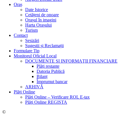
Oraș
Date Istorice
Cetățeni de onoare
Orașul în imagini
Harta Orașului
Turism
Contact
Sesizări
Sugestii și Reclamații
Formulare Tip
Monitorul Oficial Local
DOCUMENTE ŞI INFORMAŢII FINANCIARE
Plăți restante
Datoria Publică
Bilanț
Împrumut bancar
ARHIVĂ
Plăți Online
Plăți Online – Verificare ROL E-tax
Plăți Online REGISTA
©