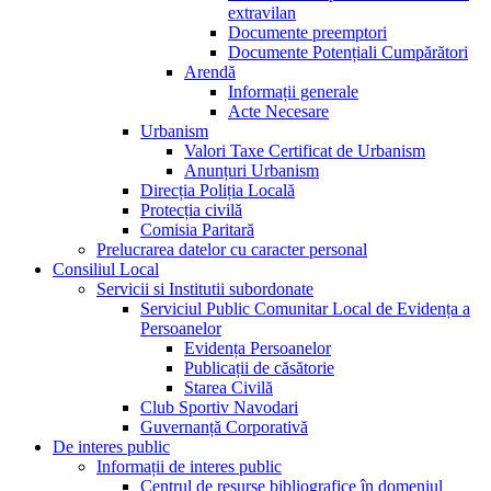
extravilan
Documente preemptori
Documente Potențiali Cumpărători
Arendă
Informații generale
Acte Necesare
Urbanism
Valori Taxe Certificat de Urbanism
Anunțuri Urbanism
Direcția Poliția Locală
Protecția civilă
Comisia Paritară
Prelucrarea datelor cu caracter personal
Consiliul Local
Servicii si Institutii subordonate
Serviciul Public Comunitar Local de Evidența a
Persoanelor
Evidența Persoanelor
Publicații de căsătorie
Starea Civilă
Club Sportiv Navodari
Guvernanță Corporativă
De interes public
Informații de interes public
Centrul de resurse bibliografice în domeniul