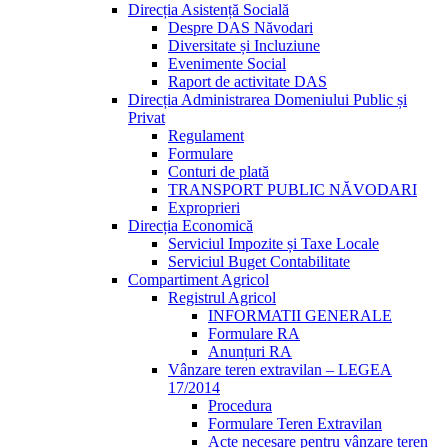
Direcția Asistență Socială
Despre DAS Năvodari
Diversitate și Incluziune
Evenimente Social
Raport de activitate DAS
Direcția Administrarea Domeniului Public și
Privat
Regulament
Formulare
Conturi de plată
TRANSPORT PUBLIC NĂVODARI
Exproprieri
Direcția Economică
Serviciul Impozite și Taxe Locale
Serviciul Buget Contabilitate
Compartiment Agricol
Registrul Agricol
INFORMATII GENERALE
Formulare RA
Anunțuri RA
Vânzare teren extravilan – LEGEA
17/2014
Procedura
Formulare Teren Extravilan
Acte necesare pentru vânzare teren