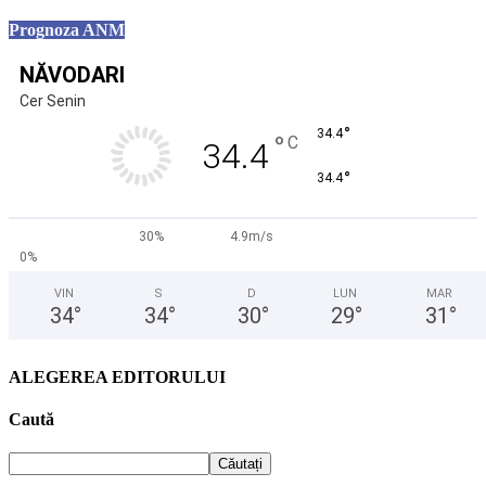
Prognoza ANM
NĂVODARI
Cer Senin
°
34.4
°
C
34.4
°
34.4
30%
4.9m/s
0%
VIN
S
D
LUN
MAR
34
°
34
°
30
°
29
°
31
°
ALEGEREA EDITORULUI
Caută