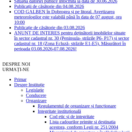
Situația datoriei publice întocmită la data de 30.06.2026
Publicații de căsătorie din 04.08.2026
COD GALBEN în Dobrogea și pe litoral. Avertizarea
meteorologilor este valabilă până în data de 07 august, ora
10:00
Publicație de căsătorie din 03.08.2026
ANUNȚ DE INTERES pentru deținătorii imobilelor situate
în sector cadastral nr. 30 (Peninsula- străzile P6- P17) și sector
cadastral nr. 18 (Zona Ecluză- străzile E1-E5). Măsurători în
perioada 03.08.2026-07.08.2026!
DESPRE NOI
URMAȚI-NE
Primar
Despre Instituție
Legislație
Conducere
Organizare
Regulamentul de organizare și funcționare
Integritate instituțională
Cod etic și de integritate
Lista cadourilor primite si destinatia
acestora, conform Legii nr. 251/2004