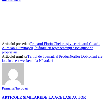
Articolul precedent
Primarul Florin Chelaru și viceprimarul Costel-
Aurelian Dumitrașcu, întâlnire cu reprezentanții asociațiilor de
proprietari
Articolul următor
Târgul de Toamnă al Producătorilor Dobrogeni are
loc, în acest weekend, la Năvodari
PrimariaNavodari
ARTICOLE SIMILARE
DE LA ACELAȘI AUTOR