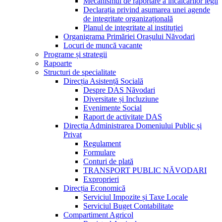
Mecanismul de raportare a încălcărilor legii
Declarația privind asumarea unei agende
de integritate organizațională
Planul de integritate al instituției
Organigrama Primăriei Orașului Năvodari
Locuri de muncă vacante
Programe și strategii
Rapoarte
Structuri de specialitate
Direcția Asistență Socială
Despre DAS Năvodari
Diversitate și Incluziune
Evenimente Social
Raport de activitate DAS
Direcția Administrarea Domeniului Public și
Privat
Regulament
Formulare
Conturi de plată
TRANSPORT PUBLIC NĂVODARI
Exproprieri
Direcția Economică
Serviciul Impozite și Taxe Locale
Serviciul Buget Contabilitate
Compartiment Agricol