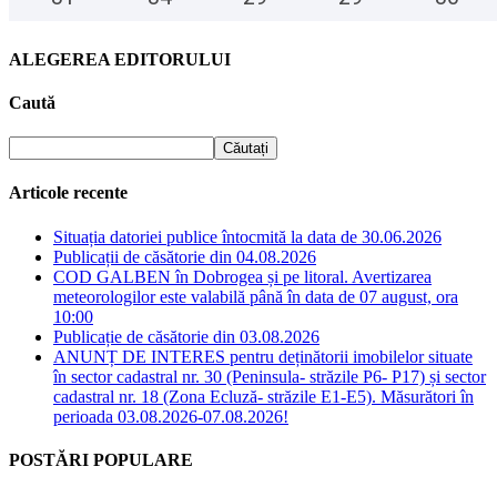
ALEGEREA EDITORULUI
Caută
Articole recente
Situația datoriei publice întocmită la data de 30.06.2026
Publicații de căsătorie din 04.08.2026
COD GALBEN în Dobrogea și pe litoral. Avertizarea
meteorologilor este valabilă până în data de 07 august, ora
10:00
Publicație de căsătorie din 03.08.2026
ANUNȚ DE INTERES pentru deținătorii imobilelor situate
în sector cadastral nr. 30 (Peninsula- străzile P6- P17) și sector
cadastral nr. 18 (Zona Ecluză- străzile E1-E5). Măsurători în
perioada 03.08.2026-07.08.2026!
POSTĂRI POPULARE