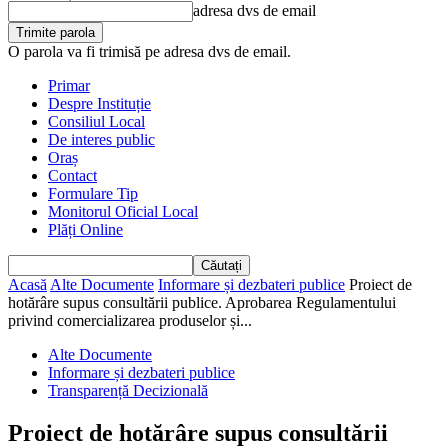
adresa dvs de email
O parola va fi trimisă pe adresa dvs de email.
Primar
Despre Instituție
Consiliul Local
De interes public
Oraș
Contact
Formulare Tip
Monitorul Oficial Local
Plăți Online
Acasă
Alte Documente
Informare și dezbateri publice
Proiect de
hotărâre supus consultării publice. Aprobarea Regulamentului
privind comercializarea produselor și...
Alte Documente
Informare și dezbateri publice
Transparență Decizională
Proiect de hotărâre supus consultării