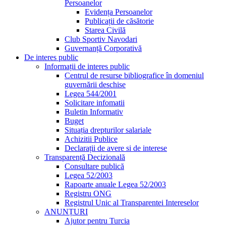
Persoanelor
Evidența Persoanelor
Publicații de căsătorie
Starea Civilă
Club Sportiv Navodari
Guvernanță Corporativă
De interes public
Informații de interes public
Centrul de resurse bibliografice în domeniul
guvernării deschise
Legea 544/2001
Solicitare infomatii
Buletin Informativ
Buget
Situația drepturilor salariale
Achizitii Publice
Declarații de avere si de interese
Transparență Decizională
Consultare publică
Legea 52/2003
Rapoarte anuale Legea 52/2003
Registru ONG
Registrul Unic al Transparentei Intereselor
ANUNȚURI
Ajutor pentru Turcia