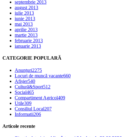
septembrie 2013
august 2013
iulie 2013
iunie 2013
mai 2013
aprilie 2013
martie 2013
februarie 2013
ianuarie 2013
CATEGORIE POPULARĂ
Anunțuri
2275
Locuri de muncă vacante
660
Afișier
540
Cultură&Sport
512
Social
465
Compartiment Agricol
409
Utile
309
Consiliul Local
207
Informatii
206
Articole recente