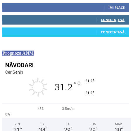
0
Fani
ÎMI PLACE
0
Cititori
CONECTAȚI-VĂ
0
Cititori
CONECTAȚI-VĂ
Prognoza ANM
NĂVODARI
Cer Senin
°
31.2
°
C
31.2
°
31.2
48%
3.5m/s
0%
VIN
S
D
LUN
MAR
31
°
34
°
29
°
29
°
30
°