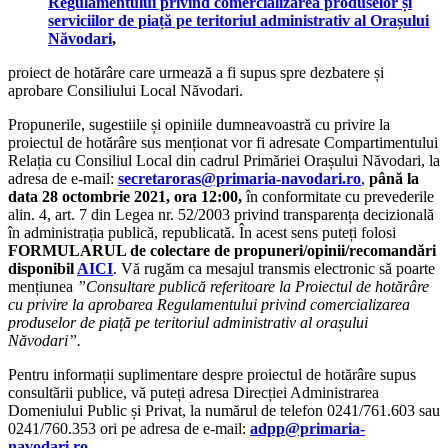
Regulamentului privind comercializarea produselor și
serviciilor de piață pe teritoriul administrativ al Orașului
Năvodari
,
proiect de hotărâre care urmează a fi supus spre dezbatere și
aprobare Consiliului Local Năvodari.
Propunerile, sugestiile și opiniile dumneavoastră cu privire la
proiectul de hotărâre sus menționat vor fi adresate Compartimentului
Relația cu Consiliul Local din cadrul Primăriei Orașului Năvodari, la
adresa de e-mail:
secretaroras@primaria-navodari.ro
,
până la
data 28 octombrie 2021, ora 12:00,
în conformitate cu prevederile
alin. 4, art. 7 din Legea nr. 52/2003 privind transparența decizională
în administrația publică, republicată. În acest sens puteți folosi
FORMULARUL de colectare de propuneri/opinii/recomandări
disponibil
AICI
. Vă rugăm ca mesajul transmis electronic să poarte
mențiunea
”Consultare publică referitoare la Proiectul de hotărâre
cu privire la aprobarea Regulamentului privind comercializarea
produselor de piață pe teritoriul administrativ al orașului
Năvodari”.
Pentru informații suplimentare despre proiectul de hotărâre supus
consultării publice, vă puteți adresa Direcției Administrarea
Domeniului Public și Privat, la numărul de telefon 0241/761.603 sau
0241/760.353 ori pe adresa de e-mail:
adpp@primaria-
navodari.ro
.