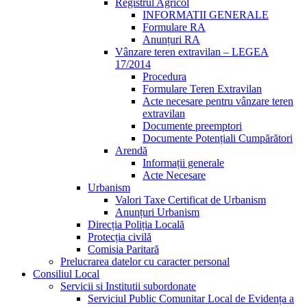
Registrul Agricol
INFORMATII GENERALE
Formulare RA
Anunțuri RA
Vânzare teren extravilan – LEGEA
17/2014
Procedura
Formulare Teren Extravilan
Acte necesare pentru vânzare teren
extravilan
Documente preemptori
Documente Potențiali Cumpărători
Arendă
Informații generale
Acte Necesare
Urbanism
Valori Taxe Certificat de Urbanism
Anunțuri Urbanism
Direcția Poliția Locală
Protecția civilă
Comisia Paritară
Prelucrarea datelor cu caracter personal
Consiliul Local
Servicii si Institutii subordonate
Serviciul Public Comunitar Local de Evidența a