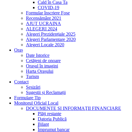
Cald în Casa Ta
COVID-19
Formular înscriere Fose
Recensământ 2021
AJUT UCRAINA
ALEGERI 2024
Alegeri Prezidențiale 2025
Alegeri Parlamentare 2020
Alegeri Locale 2020
Oraș
Date Istorice
Cetățeni de onoare
Orașul în imagini
Harta Orașului
Turism
Contact
Sesizări
Sugestii și Reclamații
Formulare Tip
Monitorul Oficial Local
DOCUMENTE ŞI INFORMAŢII FINANCIARE
Plăți restante
Datoria Publică
Bilanț
Împrumut bancar