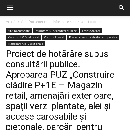
Acasă
Alte Documente
Informare și dezbateri publice
Alte Documente
Informare și dezbateri publice
Transparență
Monitorul Oficial Local
Consiliul Local
Proiecte supuse dezbaterii publice
Transparență Decizională
Proiect de hotărâre supus
consultării publice.
Aprobarea PUZ „Construire
clădire P+1E – Magazin
retail, amenajări exterioare,
spații verzi plantate, alei și
accese carosabile și
pietonale, parcări pentru