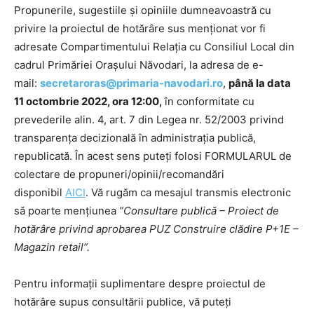
Propunerile, sugestiile și opiniile dumneavoastră cu
privire la proiectul de hotărâre sus menționat vor fi
adresate Compartimentului Relația cu Consiliul Local din
cadrul Primăriei Orașului Năvodari, la adresa de e-
mail:
secretaroras@primaria-navodari.ro
,
până la data
11 octombrie 2022, ora 12:00,
în conformitate cu
prevederile alin. 4, art. 7 din Legea nr. 52/2003 privind
transparența decizională în administrația publică,
republicată. În acest sens puteți folosi FORMULARUL de
colectare de propuneri/opinii/recomandări
disponibil
AICI
. Vă rugăm ca mesajul transmis electronic
să poarte mențiunea
”Consultare publică – Proiect de
hotărâre privind aprobarea PUZ Construire clădire P+1E –
Magazin retail”.
Pentru informații suplimentare despre proiectul de
hotărâre supus consultării publice, vă puteți