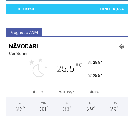
0
Cititori
CONECTAȚI-VĂ
Prognoza ANM
NĂVODARI
Cer Senin
°
25.5
°
C
25.5
°
25.5
69%
0.8m/s
0%
J
VIN
S
D
LUN
26
°
33
°
33
°
29
°
29
°