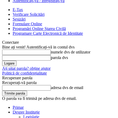
Autentificați-vă / Înregistrați-vă
E-Tax
Verificare Solicitări
Sesizări
Formulare Online
Programări Online Starea Civilă
Programare Carte Electronică de Identitate
Conectare
Bine ați venit! Autentificați-vă in contul dvs
numele dvs de utilizator
parola dvs
Ați uitat parola? obține ajutor
Politică de confidențialitate
Recuperare parola
Recuperați-vă parola
adresa dvs de email
O parola va fi trimisă pe adresa dvs de email.
Primar
Despre Instituție
Legislație