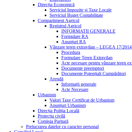
Direcția Economică
Serviciul Impozite și Taxe Locale
Serviciul Buget Contabilitate
Compartiment Agricol
Registrul Agricol
INFORMATII GENERALE
Formulare RA
Anunțuri RA
Vânzare teren extravilan – LEGEA 17/2014
Procedura
Formulare Teren Extravilan
Acte necesare pentru vânzare teren ex
Documente preemptori
Documente Potențiali Cumpărători
Arendă
Informații generale
Acte Necesare
Urbanism
Valori Taxe Certificat de Urbanism
Anunțuri Urbanism
Direcția Poliția Locală
Protecția civilă
Comisia Paritară
Prelucrarea datelor cu caracter personal
Consiliul Local