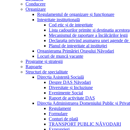
Conducere
Organizare
Regulamentul de organizare și funcționare
Integritate instituțională
Cod etic și de integritate
Lista cadourilor primite si destinatia acesto
Mecanismul de raportare a încălcărilor legii
Declarația privind asumarea unei agende de i
Planul de integritate al instituției
Organigrama Primăriei Orașului Năvodari
Locuri de muncă vacante
Programe și strategii
Rapoarte
Structuri de specialitate
Direcția Asistență Socială
Despre DAS Năvodari
Diversitate și Incluziune
Evenimente Social
Raport de activitate DAS
Direcția Administrarea Domeniului Public și Privat
Regulament
Formulare
Conturi de plată
TRANSPORT PUBLIC NĂVODARI
Exproprieri