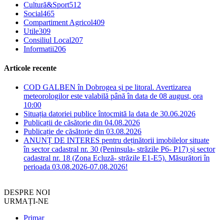
Cultură&Sport
512
Social
465
Compartiment Agricol
409
Utile
309
Consiliul Local
207
Informatii
206
Articole recente
COD GALBEN în Dobrogea și pe litoral. Avertizarea
meteorologilor este valabilă până în data de 08 august, ora
10:00
Situația datoriei publice întocmită la data de 30.06.2026
Publicații de căsătorie din 04.08.2026
Publicație de căsătorie din 03.08.2026
ANUNȚ DE INTERES pentru deținătorii imobilelor situate
în sector cadastral nr. 30 (Peninsula- străzile P6- P17) și sector
cadastral nr. 18 (Zona Ecluză- străzile E1-E5). Măsurători în
perioada 03.08.2026-07.08.2026!
DESPRE NOI
URMAȚI-NE
Primar