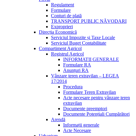
Regulament
Formulare
Conturi de plată
TRANSPORT PUBLIC NĂVODARI
Exproprieri
Direcția Economică
Serviciul Impozite și Taxe Locale
Serviciul Buget Contabilitate
Compartiment Agricol
Registrul Agricol
INFORMATII GENERALE
Formulare RA
Anunțuri RA
Vânzare teren extravilan – LEGEA
17/2014
Procedura
Formulare Teren Extravilan
Acte necesare pentru vânzare teren
extravilan
Documente preemptori
Documente Potențiali Cumpărători
Arendă
Informații generale
Acte Necesare
Urbanism