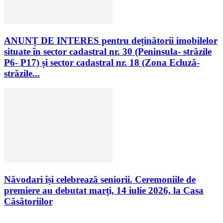
ANUNȚ DE INTERES pentru deținătorii imobilelor
situate în sector cadastral nr. 30 (Peninsula- străzile
P6- P17) și sector cadastral nr. 18 (Zona Ecluză-
străzile...
Năvodari își celebrează seniorii. Ceremoniile de
premiere au debutat marți, 14 iulie 2026, la Casa
Căsătoriilor
Urmăriți-ne