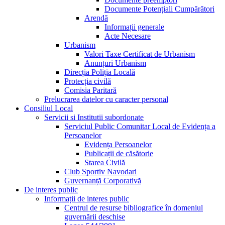
Documente Potențiali Cumpărători
Arendă
Informații generale
Acte Necesare
Urbanism
Valori Taxe Certificat de Urbanism
Anunțuri Urbanism
Direcția Poliția Locală
Protecția civilă
Comisia Paritară
Prelucrarea datelor cu caracter personal
Consiliul Local
Servicii si Institutii subordonate
Serviciul Public Comunitar Local de Evidența a
Persoanelor
Evidența Persoanelor
Publicații de căsătorie
Starea Civilă
Club Sportiv Navodari
Guvernanță Corporativă
De interes public
Informații de interes public
Centrul de resurse bibliografice în domeniul
guvernării deschise