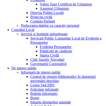
Valori Taxe Certificat de Urbanism
Anunțuri Urbanism
Direcția Poliția Locală
Protecția civilă
Comisia Paritară
Prelucrarea datelor cu caracter personal
Consiliul Local
Servicii si Institutii subordonate
Serviciul Public Comunitar Local de Evidența a
Persoanelor
Evidența Persoanelor
Publicații de căsătorie
Starea Civilă
Club Sportiv Navodari
Guvernanță Corporativă
De interes public
Informații de interes public
Centrul de resurse bibliografice în domeniul
guvernării deschise
Legea 544/2001
Solicitare infomatii
Buletin Informativ
Buget
Situația drepturilor salariale