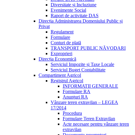
Diversitate și Incluziune
Evenimente Social
Raport de activitate DAS
Direcția Administrarea Domeniului Public și
Privat
Regulament
Formulare
Conturi de plată
TRANSPORT PUBLIC NĂVODARI
Exproprieri
Direcția Economică
Serviciul Impozite și Taxe Locale
Serviciul Buget Contabilitate
Compartiment Agricol
Registrul Agricol
INFORMATII GENERALE
Formulare RA
Anunțuri RA
Vânzare teren extravilan – LEGEA
17/2014
Procedura
Formulare Teren Extravilan
Acte necesare pentru vânzare teren
extravilan
Documente preemptori