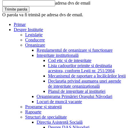
adresa dvs de email
O parola va fi trimisă pe adresa dvs de email.
Primar
Despre Instituție
Legislație
Conducere
Organizare
Regulamentul de organizare și funcționare
Integritate instituțională
Cod etic și de integritate
Lista cadourilor primite si destinatia
acestora, conform Legii nr. 251/2004
Mecanismul de raportare a încălcărilor legii
Declarația privind asumarea unei agende
de integritate organizațională
Planul de integritate al instituției
Organigrama Primăriei Orașului Năvodari
Locuri de muncă vacante
Programe și strategii
Rapoarte
Structuri de specialitate
Direcția Asistență Socială
Despre DAS Năvodari