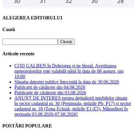
30
°
31
°
32
°
30
°
28
°
ALEGEREA EDITORULUI
Caută
Articole recente
COD GALBEN în Dobrogea și pe litoral. Avertizarea
meteorologilor este valabilă până în data de 08 august, ora
10:00
Situația datoriei publice întocmită la data de 30.06.2026
Publicații de căsătorie din 04.08.2026
Publicație de căsătorie din 03.08.2026
ANUNȚ DE INTERES pentru deținătorii imobilelor situate
în sector cadastral nr. 30 (Peninsula- străzile P6- P17) și sector
cadastral nr. 18 (Zona Ecluză- străzile E1-E5). Măsurători în
perioada 03.08.2026-07.08.2026!
POSTĂRI POPULARE