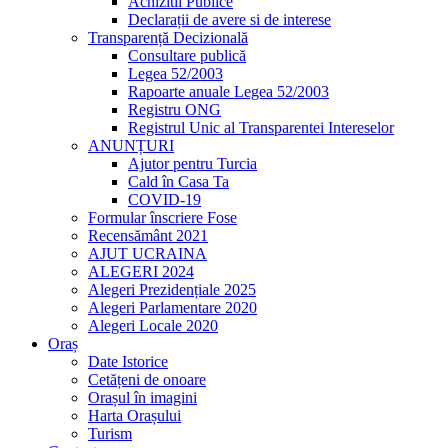
Achizitii Publice
Declarații de avere si de interese
Transparență Decizională
Consultare publică
Legea 52/2003
Rapoarte anuale Legea 52/2003
Registru ONG
Registrul Unic al Transparentei Intereselor
ANUNȚURI
Ajutor pentru Turcia
Cald în Casa Ta
COVID-19
Formular înscriere Fose
Recensământ 2021
AJUT UCRAINA
ALEGERI 2024
Alegeri Prezidențiale 2025
Alegeri Parlamentare 2020
Alegeri Locale 2020
Oraș
Date Istorice
Cetățeni de onoare
Orașul în imagini
Harta Orașului
Turism