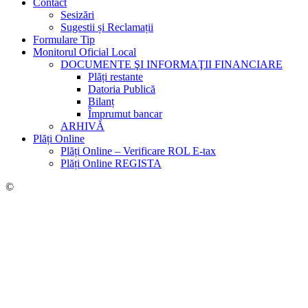
Contact
Sesizări
Sugestii și Reclamații
Formulare Tip
Monitorul Oficial Local
DOCUMENTE ŞI INFORMAŢII FINANCIARE
Plăți restante
Datoria Publică
Bilanț
Împrumut bancar
ARHIVĂ
Plăți Online
Plăți Online – Verificare ROL E-tax
Plăți Online REGISTA
©