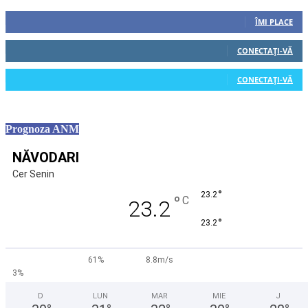
0
Fani
ÎMI PLACE
0
Cititori
CONECTAȚI-VĂ
0
Cititori
CONECTAȚI-VĂ
Prognoza ANM
NĂVODARI
Cer Senin
°
23.2
°
C
23.2
°
23.2
61%
8.8m/s
3%
D
LUN
MAR
MIE
J