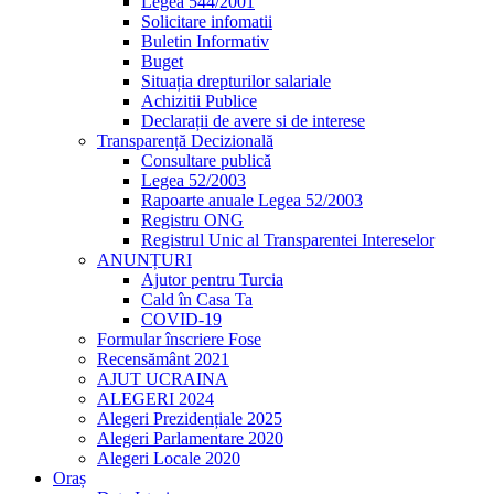
Legea 544/2001
Solicitare infomatii
Buletin Informativ
Buget
Situația drepturilor salariale
Achizitii Publice
Declarații de avere si de interese
Transparență Decizională
Consultare publică
Legea 52/2003
Rapoarte anuale Legea 52/2003
Registru ONG
Registrul Unic al Transparentei Intereselor
ANUNȚURI
Ajutor pentru Turcia
Cald în Casa Ta
COVID-19
Formular înscriere Fose
Recensământ 2021
AJUT UCRAINA
ALEGERI 2024
Alegeri Prezidențiale 2025
Alegeri Parlamentare 2020
Alegeri Locale 2020
Oraș