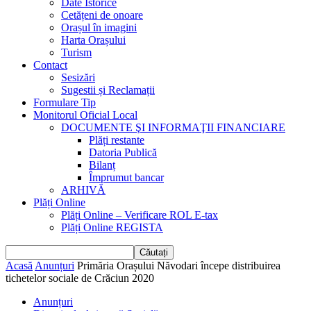
Date Istorice
Cetățeni de onoare
Orașul în imagini
Harta Orașului
Turism
Contact
Sesizări
Sugestii și Reclamații
Formulare Tip
Monitorul Oficial Local
DOCUMENTE ŞI INFORMAŢII FINANCIARE
Plăți restante
Datoria Publică
Bilanț
Împrumut bancar
ARHIVĂ
Plăți Online
Plăți Online – Verificare ROL E-tax
Plăți Online REGISTA
Acasă
Anunțuri
Primăria Orașului Năvodari începe distribuirea
tichetelor sociale de Crăciun 2020
Anunțuri