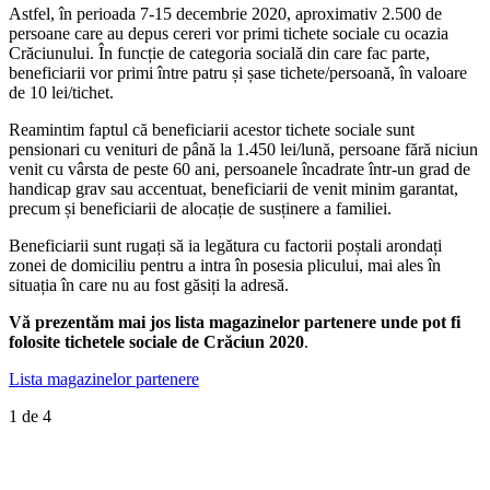
Astfel, în perioada 7-15 decembrie 2020, aproximativ 2.500 de
persoane care au depus cereri vor primi tichete sociale cu ocazia
Crăciunului. În funcție de categoria socială din care fac parte,
beneficiarii vor primi între patru și șase tichete/persoană, în valoare
de 10 lei/tichet.
Reamintim faptul că beneficiarii acestor tichete sociale sunt
pensionari cu venituri de până la 1.450 lei/lună, persoane fără niciun
venit cu vârsta de peste 60 ani, persoanele încadrate într-un grad de
handicap grav sau accentuat, beneficiarii de venit minim garantat,
precum și beneficiarii de alocație de susținere a familiei.
Beneficiarii sunt rugați să ia legătura cu factorii poștali arondați
zonei de domiciliu pentru a intra în posesia plicului, mai ales în
situația în care nu au fost găsiți la adresă.
Vă prezentăm mai jos lista magazinelor partenere unde pot fi
folosite tichetele sociale de Crăciun 2020
.
Lista magazinelor partenere
1
de 4