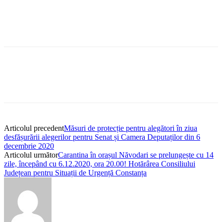
Articolul precedent
Măsuri de protecție pentru alegători în ziua
desfășurării alegerilor pentru Senat și Camera Deputaților din 6
decembrie 2020
Articolul următor
Carantina în orașul Năvodari se prelungește cu 14
zile, începând cu 6.12.2020, ora 20.00! Hotărârea Consiliului
Județean pentru Situații de Urgență Constanța