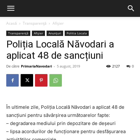
Acasă
Transparență
Afișier
Transparență
Afișier
Anunțuri
Politia Locala
Poliția Locală Năvodari a
aplicat 48 de sancțiuni
De către
PrimariaNavodari
-
5 august, 2019
2127
0
În ultimele zile, Poliția Locală Năvodari a aplicat 48 de
sancțiuni pentru săvârșirea următoarelor fapte:
– degradarea mediului prin depozitare de deșeuri
– lipsa acordurilor de funcționare pentru desfășurarea
activităților comerciale