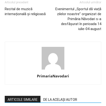
Articolul precedent
Articolul următor
Recital de muzică
Evenimentul ,,Sportul dă viață
internațională și religioasă
zilelor noastre” organizat de
Primăria Năvodari s-a
desfășurat în perioada 14
iulie-04 august
PrimariaNavodari
ARTICOLE SIMILARE
DE LA ACELAȘI AUTOR