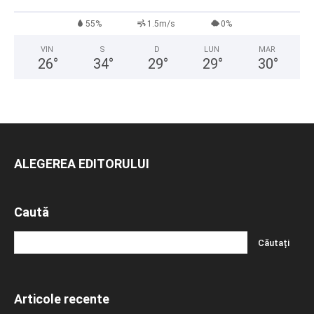
55%
1.5m/s
0%
VIN
S
D
LUN
MAR
26
°
34
°
29
°
29
°
30
°
ALEGEREA EDITORULUI
Caută
Articole recente