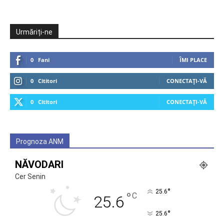
Urmăriți-ne
0
Fani
ÎMI PLACE
0
Cititori
CONECTAȚI-VĂ
0
Cititori
CONECTAȚI-VĂ
Prognoza ANM
NĂVODARI
Cer Senin
°
25.6
°
C
25.6
°
25.6