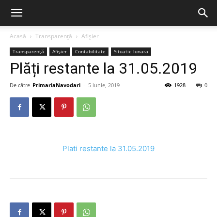
Acasă
Transparență
Afișier
Transparență
Afișier
Contabilitate
Situatie lunara
Plăți restante la 31.05.2019
De către
PrimariaNavodari
-
5 iunie, 2019
1928
0
Plati restante la 31.05.2019