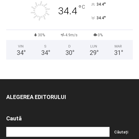
°
34.4
°
C
34.4
°
34.4
30%
4.9m/s
0%
VIN
S
D
LUN
MAR
34
°
34
°
30
°
29
°
31
°
ALEGEREA EDITORULUI
Caută