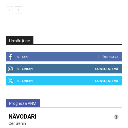
Urmăriți-ne
0
Fani
ÎMI PLACE
0
Cititori
CONECTAȚI-VĂ
0
Cititori
CONECTAȚI-VĂ
Prognoza ANM
NĂVODARI
Cer Senin