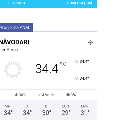
0
Cititori
CONECTAȚI-VĂ
Prognoza ANM
NĂVODARI
Cer Senin
°
34.4
°
C
34.4
°
34.4
30%
4.9m/s
0%
VIN
S
D
LUN
MAR
34
°
34
°
30
°
29
°
31
°