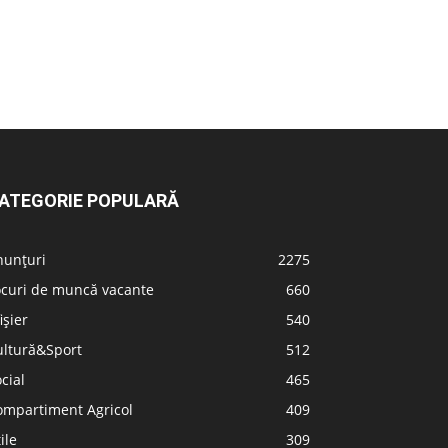
ATEGORIE POPULARĂ
nunțuri
2275
ocuri de muncă vacante
660
ișier
540
ultură&Sport
512
cial
465
ompartiment Agricol
409
ile
309