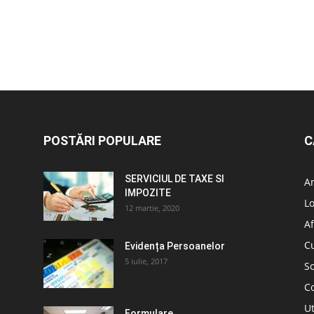
POSTĂRI POPULARE
C
SERVICIUL DE TAXE SI
A
IMPOZITE
L
12 martie, 2020
Af
C
Evidența Persoanelor
5 iulie, 2017
So
C
Ut
Formulare