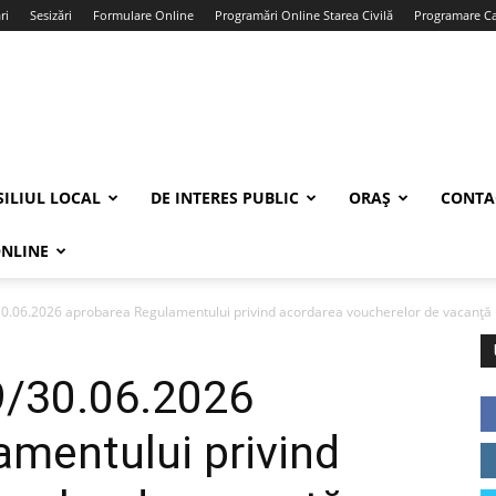
ri
Sesizări
Formulare Online
Programări Online Starea Civilă
Programare Car
ILIUL LOCAL
DE INTERES PUBLIC
ORAȘ
CONTA
ONLINE
/30.06.2026 aprobarea Regulamentului privind acordarea voucherelor de vacanță p
39/30.06.2026
mentului privind