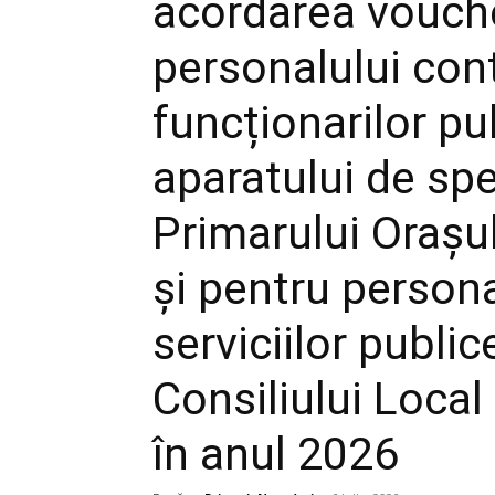
acordarea vouch
personalului cont
funcționarilor pub
aparatului de spe
Primarului Orașu
și pentru persona
serviciilor publi
Consiliului Local
în anul 2026