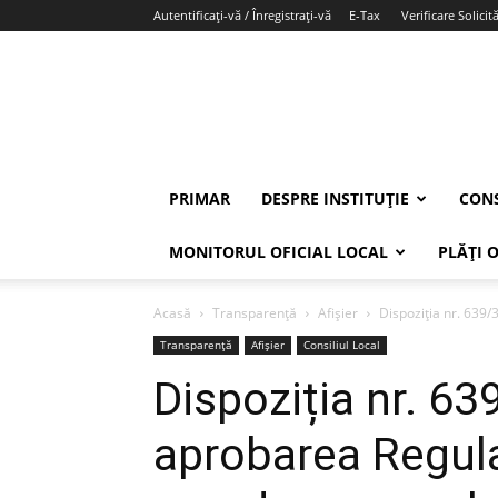
Autentificați-vă / Înregistrați-vă
E-Tax
Verificare Solicită
PRIMAR
DESPRE INSTITUȚIE
CONS
MONITORUL OFICIAL LOCAL
PLĂȚI 
Acasă
Transparență
Afișier
Dispoziția nr. 639
Transparență
Afișier
Consiliul Local
Dispoziția nr. 6
aprobarea Regula