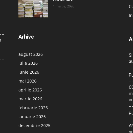
Co
1 martie, 2026
In
Arhive
A
a
august 2026
Si
30
iulie 2026
iunie 2026
Pu
mai 2026
CO
aprilie 2026
me
martie 2026
au
februarie 2026
Pu
ianuarie 2026
decembrie 2025
AN
si