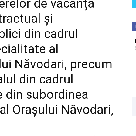
erelor de vacanță
ractual și
lici din cadrul
cialitate al
lui Năvodari, precum
lul din cadrul
ce din subordinea
 al Orașului Năvodari,