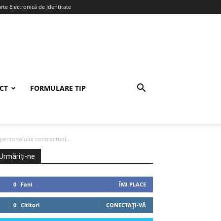
te Electronică de Identitate
CT
FORMULARE TIP
ersonalului contractual...
Urmăriți-ne
0
Fani
ÎMI PLACE
0
Cititori
CONECTAȚI-VĂ