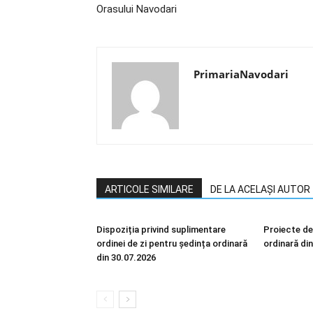
Orasului Navodari
PrimariaNavodari
ARTICOLE SIMILARE
DE LA ACELAȘI AUTOR
Dispoziția privind suplimentare
Proiecte de
ordinei de zi pentru ședința ordinară
ordinară di
din 30.07.2026