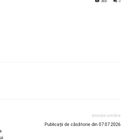
369
0
Articolul următor
Publicații de căsătorie din 07.07.2026
a
ui