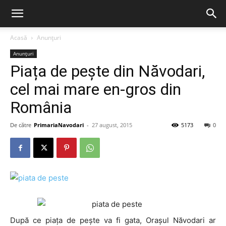
Acasă
Anunțuri
Anunțuri
Piața de pește din Năvodari,
cel mai mare en-gros din
România
De către
PrimariaNavodari
-
27 august, 2015
5173
0
După ce piața de pește va fi gata, Orașul Năvodari ar