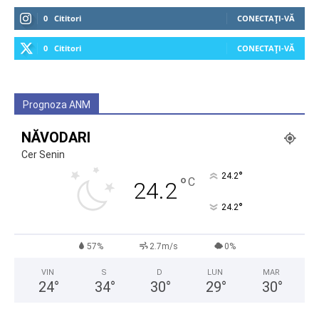
0
Cititori
CONECTAȚI-VĂ
0
Cititori
CONECTAȚI-VĂ
Prognoza ANM
NĂVODARI
Cer Senin
°
24.2
°
C
24.2
°
24.2
57%
2.7m/s
0%
VIN
S
D
LUN
MAR
24
°
34
°
30
°
29
°
30
°