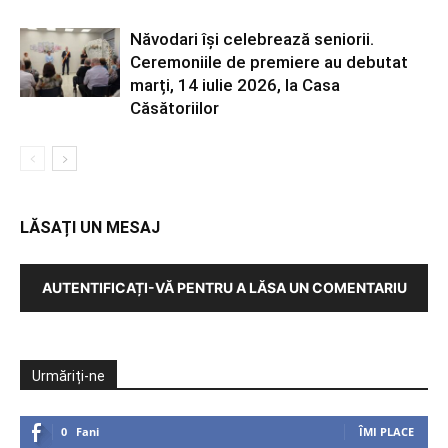
Năvodari își celebrează seniorii.
Ceremoniile de premiere au debutat
marți, 14 iulie 2026, la Casa
Căsătoriilor
LĂSAȚI UN MESAJ
AUTENTIFICAȚI-VĂ PENTRU A LĂSA UN COMENTARIU
Urmăriți-ne
0
Fani
ÎMI PLACE