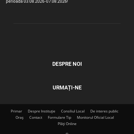
perioada 03.08.2026-07.08.2026!
DESPRE NOI
URMAȚI-NE
Primar
Despre Instituție
Consiliul Local
De interes public
Oraș
Contact
Formulare Tip
Monitorul Oficial Local
Plăți Online