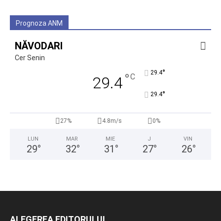
Prognoza ANM
NĂVODARI
Cer Senin
°
29.4
°
C
29.4
°
29.4
27%
4.8m/s
0%
LUN
MAR
MIE
J
VIN
29
°
32
°
31
°
27
°
26
°
ALEGEREA EDITORULUI