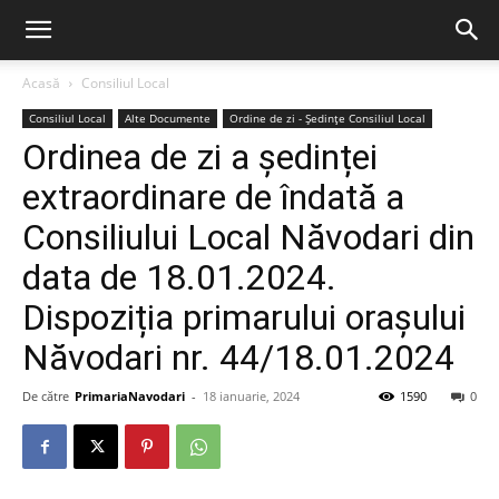
Acasă
Consiliul Local
Consiliul Local
Alte Documente
Ordine de zi - Ședințe Consiliul Local
Ordinea de zi a ședinței
extraordinare de îndată a
Consiliului Local Năvodari din
data de 18.01.2024.
Dispoziția primarului orașului
Năvodari nr. 44/18.01.2024
De către
PrimariaNavodari
-
18 ianuarie, 2024
1590
0