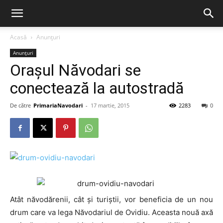
Acasă
Anunțuri
Anunțuri
Orașul Năvodari se
conectează la autostradă
De către
PrimariaNavodari
-
17 martie, 2015
2283
0
Atât năvodărenii, cât şi turiştii, vor beneficia de un nou
drum care va lega Năvodariul de Ovidiu. Aceasta nouă axă