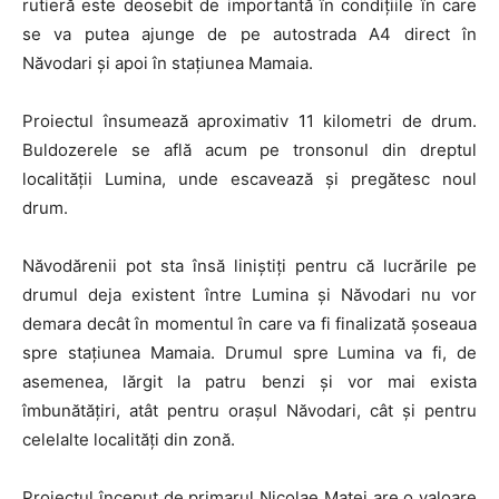
rutieră este deosebit de importantă în condiţiile în care
se va putea ajunge de pe autostrada A4 direct în
Năvodari şi apoi în staţiunea Mamaia.
Proiectul însumează aproximativ 11 kilometri de drum.
Buldozerele se află acum pe tronsonul din dreptul
localităţii Lumina, unde escavează şi pregătesc noul
drum.
Năvodărenii pot sta însă liniştiţi pentru că lucrările pe
drumul deja existent între Lumina şi Năvodari nu vor
demara decât în momentul în care va fi finalizată şoseaua
spre staţiunea Mamaia. Drumul spre Lumina va fi, de
asemenea, lărgit la patru benzi şi vor mai exista
îmbunătăţiri, atât pentru oraşul Năvodari, cât şi pentru
celelalte localităţi din zonă.
Proiectul început de primarul Nicolae Matei are o valoare