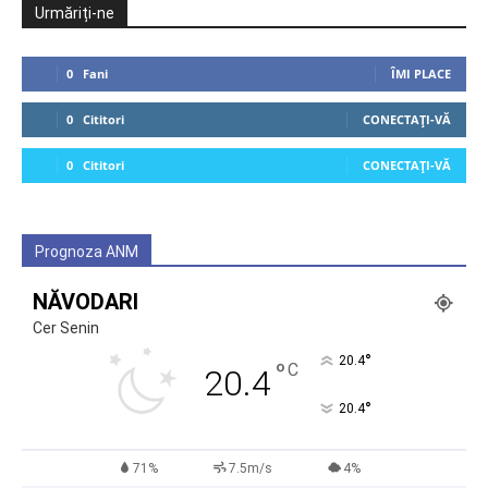
Urmăriți-ne
0
Fani
ÎMI PLACE
0
Cititori
CONECTAȚI-VĂ
0
Cititori
CONECTAȚI-VĂ
Prognoza ANM
NĂVODARI
Cer Senin
°
20.4
°
C
20.4
°
20.4
71%
7.5m/s
4%