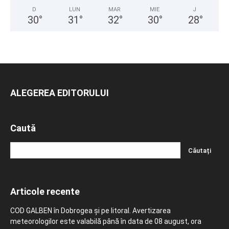
D
LUN
MAR
MIE
J
30
°
31
°
32
°
30
°
28
°
ALEGEREA EDITORULUI
Caută
Articole recente
COD GALBEN în Dobrogea și pe litoral. Avertizarea
meteorologilor este valabilă până în data de 08 august, ora