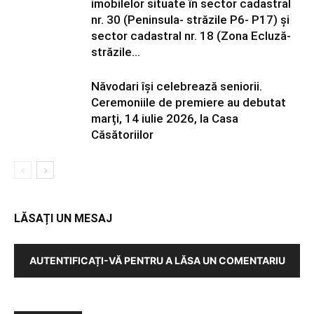
imobilelor situate în sector cadastral
nr. 30 (Peninsula- străzile P6- P17) și
sector cadastral nr. 18 (Zona Ecluză-
străzile...
Năvodari își celebrează seniorii.
Ceremoniile de premiere au debutat
marți, 14 iulie 2026, la Casa
Căsătoriilor
LĂSAȚI UN MESAJ
AUTENTIFICAȚI-VĂ PENTRU A LĂSA UN COMENTARIU