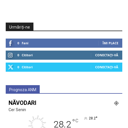
Urmăriți-ne
0
Fani
ÎMI PLACE
0
Cititori
CONECTAȚI-VĂ
0
Cititori
CONECTAȚI-VĂ
Prognoza ANM
NĂVODARI
Cer Senin
°
28.2
°
C
28.2