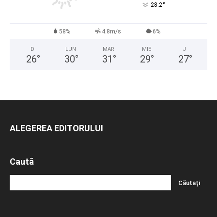
°
28.2
58%
4.8m/s
6%
D
LUN
MAR
MIE
J
26
°
30
°
31
°
29
°
27
°
ALEGEREA EDITORULUI
Caută