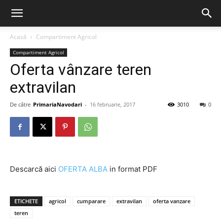
Acasă
Compartiment Agricol
Compartiment Agricol
Oferta vânzare teren
extravilan
De către
PrimariaNavodari
-
16 februarie, 2017
3010
0
Descarcă aici
OFERTA ALBA
in format PDF
ETICHETE
agricol
cumparare
extravilan
oferta vanzare
teren