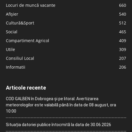
Locuri de muncă vacante
660
Afișier
540
Cultură&Sport
512
Social
465
Compartiment Agricol
409
Utile
309
Consiliul Local
207
Informatii
206
Articole recente
COD GALBEN în Dobrogea și pe litoral. Avertizarea
meteorologilor este valabilă până în data de 08 august, ora
10:00
Situația datoriei publice întocmită la data de 30.06.2026