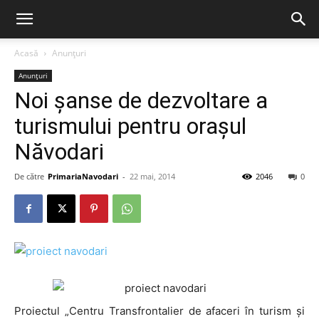
Acasă
Anunțuri
Anunțuri
Noi șanse de dezvoltare a
turismului pentru orașul
Năvodari
De către
PrimariaNavodari
-
22 mai, 2014
2046
0
Proiectul „Centru Transfrontalier de afaceri în turism și