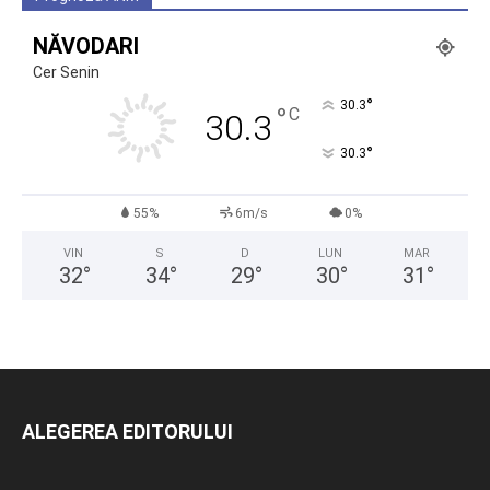
NĂVODARI
Cer Senin
°
30.3
°
C
30.3
°
30.3
55%
6m/s
0%
VIN
S
D
LUN
MAR
32
°
34
°
29
°
30
°
31
°
ALEGEREA EDITORULUI