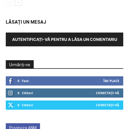
LĂSAȚI UN MESAJ
AUTENTIFICAȚI-VĂ PENTRU A LĂSA UN COMENTARIU
Urmăriți-ne
0
Fani
ÎMI PLACE
0
Cititori
CONECTAȚI-VĂ
0
Cititori
CONECTAȚI-VĂ
Prognoza ANM