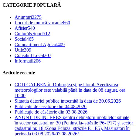
CATEGORIE POPULARĂ
Anunțuri
2275
Locuri de muncă vacante
660
Afișier
540
Cultură&Sport
512
Social
465
Compartiment Agricol
409
Utile
309
Consiliul Local
207
Informatii
206
Articole recente
COD GALBEN în Dobrogea și pe litoral. Avertizarea
meteorologilor este valabilă până în data de 08 august, ora
10:00
Situația datoriei publice întocmită la data de 30.06.2026
Publicații de căsătorie din 04.08.2026
Publicație de căsătorie din 03.08.2026
ANUNȚ DE INTERES pentru deținătorii imobilelor situate
în sector cadastral nr. 30 (Peninsula- străzile P6- P17) și sector
cadastral nr. 18 (Zona Ecluză- străzile E1-E5). Măsurători în
perioada 03.08.2026-07.08.2026!