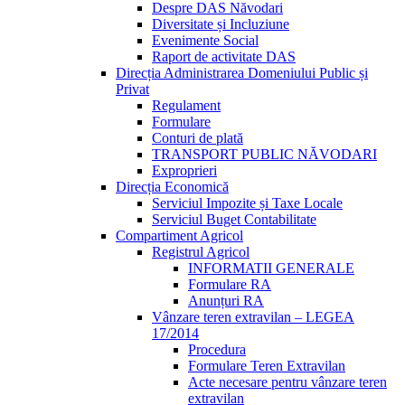
Despre DAS Năvodari
Diversitate și Incluziune
Evenimente Social
Raport de activitate DAS
Direcția Administrarea Domeniului Public și
Privat
Regulament
Formulare
Conturi de plată
TRANSPORT PUBLIC NĂVODARI
Exproprieri
Direcția Economică
Serviciul Impozite și Taxe Locale
Serviciul Buget Contabilitate
Compartiment Agricol
Registrul Agricol
INFORMATII GENERALE
Formulare RA
Anunțuri RA
Vânzare teren extravilan – LEGEA
17/2014
Procedura
Formulare Teren Extravilan
Acte necesare pentru vânzare teren
extravilan