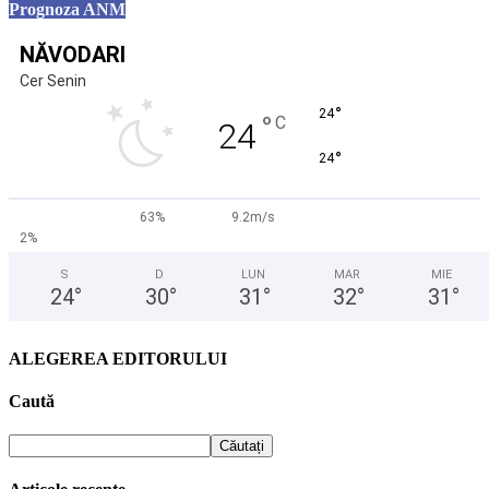
Prognoza ANM
NĂVODARI
Cer Senin
°
24
°
C
24
°
24
63%
9.2m/s
2%
S
D
LUN
MAR
MIE
24
°
30
°
31
°
32
°
31
°
ALEGEREA EDITORULUI
Caută