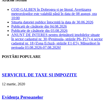
Articole recente
COD GALBEN în Dobrogea și pe litoral. Avertizarea
meteorologilor este valabilă până în data de 08 august, ora
10:00
Situația datoriei publice întocmită la data de 30.06.2026
Publicații de căsătorie din 04.08.2026
Publicație de căsătorie din 03.08.2026
ANUNȚ DE INTERES pentru deținătorii imobilelor situate
în sector cadastral nr. 30 (Peninsula- străzile P6- P17) și sector
cadastral nr. 18 (Zona Ecluză- străzile E1-E5). Măsurători în
perioada 03.08.2026-07.08.2026!
POSTĂRI POPULARE
SERVICIUL DE TAXE SI IMPOZITE
12 martie, 2020
Evidența Persoanelor