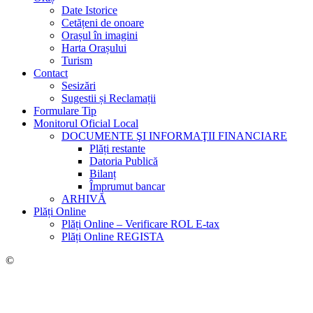
Date Istorice
Cetățeni de onoare
Orașul în imagini
Harta Orașului
Turism
Contact
Sesizări
Sugestii și Reclamații
Formulare Tip
Monitorul Oficial Local
DOCUMENTE ŞI INFORMAŢII FINANCIARE
Plăți restante
Datoria Publică
Bilanț
Împrumut bancar
ARHIVĂ
Plăți Online
Plăți Online – Verificare ROL E-tax
Plăți Online REGISTA
©