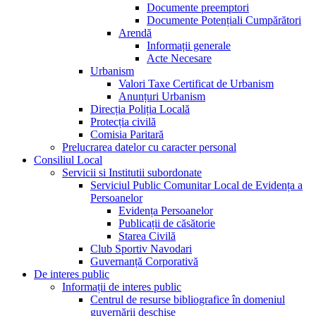
Documente preemptori
Documente Potențiali Cumpărători
Arendă
Informații generale
Acte Necesare
Urbanism
Valori Taxe Certificat de Urbanism
Anunțuri Urbanism
Direcția Poliția Locală
Protecția civilă
Comisia Paritară
Prelucrarea datelor cu caracter personal
Consiliul Local
Servicii si Institutii subordonate
Serviciul Public Comunitar Local de Evidența a
Persoanelor
Evidența Persoanelor
Publicații de căsătorie
Starea Civilă
Club Sportiv Navodari
Guvernanță Corporativă
De interes public
Informații de interes public
Centrul de resurse bibliografice în domeniul
guvernării deschise