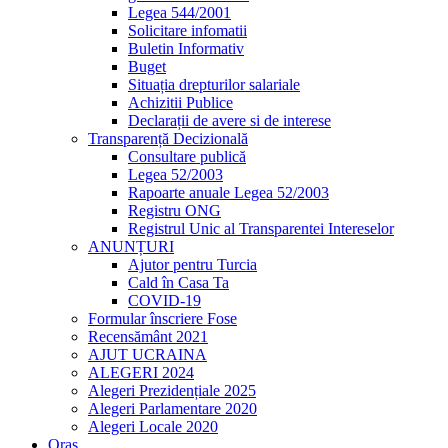
Legea 544/2001
Solicitare infomatii
Buletin Informativ
Buget
Situația drepturilor salariale
Achizitii Publice
Declarații de avere si de interese
Transparență Decizională
Consultare publică
Legea 52/2003
Rapoarte anuale Legea 52/2003
Registru ONG
Registrul Unic al Transparentei Intereselor
ANUNȚURI
Ajutor pentru Turcia
Cald în Casa Ta
COVID-19
Formular înscriere Fose
Recensământ 2021
AJUT UCRAINA
ALEGERI 2024
Alegeri Prezidențiale 2025
Alegeri Parlamentare 2020
Alegeri Locale 2020
Oraș