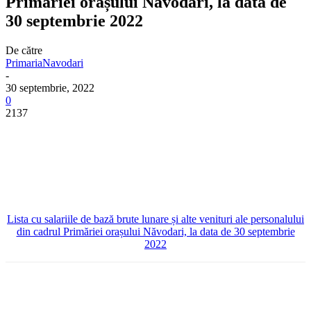
Primăriei orașului Năvodari, la data de
30 septembrie 2022
De către
PrimariaNavodari
-
30 septembrie, 2022
0
2137
Lista cu salariile de bază brute lunare și alte venituri ale personalului
din cadrul Primăriei orașului Năvodari, la data de 30 septembrie
2022