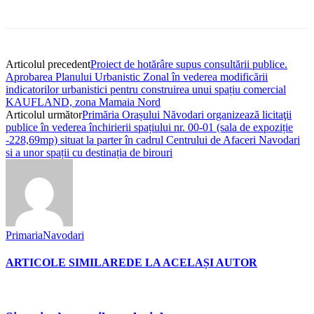
Articolul precedent
Proiect de hotărâre supus consultării publice.
Aprobarea Planului Urbanistic Zonal în vederea modificării
indicatorilor urbanistici pentru construirea unui spațiu comercial
KAUFLAND, zona Mamaia Nord
Articolul următor
Primăria Orașului Năvodari organizează licitaţii
publice în vederea închirierii spațiului nr. 00-01 (sala de expoziție
-228,69mp) situat la parter în cadrul Centrului de Afaceri Navodari
si a unor spații cu destinația de birouri
PrimariaNavodari
ARTICOLE SIMILARE
DE LA ACELAȘI AUTOR