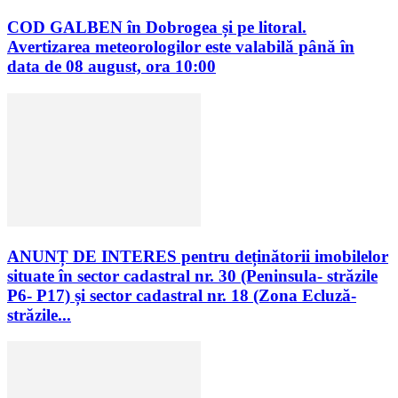
COD GALBEN în Dobrogea și pe litoral.
Avertizarea meteorologilor este valabilă până în
data de 08 august, ora 10:00
ANUNȚ DE INTERES pentru deținătorii imobilelor
situate în sector cadastral nr. 30 (Peninsula- străzile
P6- P17) și sector cadastral nr. 18 (Zona Ecluză-
străzile...