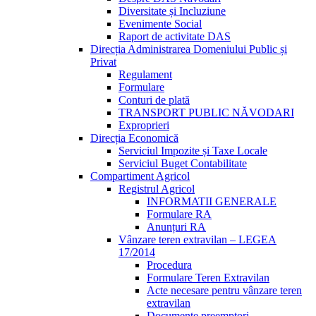
Diversitate și Incluziune
Evenimente Social
Raport de activitate DAS
Direcția Administrarea Domeniului Public și
Privat
Regulament
Formulare
Conturi de plată
TRANSPORT PUBLIC NĂVODARI
Exproprieri
Direcția Economică
Serviciul Impozite și Taxe Locale
Serviciul Buget Contabilitate
Compartiment Agricol
Registrul Agricol
INFORMATII GENERALE
Formulare RA
Anunțuri RA
Vânzare teren extravilan – LEGEA
17/2014
Procedura
Formulare Teren Extravilan
Acte necesare pentru vânzare teren
extravilan
Documente preemptori