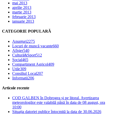
mai 2013
aprilie 2013
martie 2013
februarie 2013
ianuarie 2013
CATEGORIE POPULARĂ
Anunțuri
2275
Locuri de muncă vacante
660
Afișier
540
Cultură&Sport
512
Social
465
Compartiment Agricol
409
Utile
309
Consiliul Local
207
Informatii
206
Articole recente
COD GALBEN în Dobrogea și pe litoral. Avertizarea
meteorologilor este valabilă până în data de 08 august, ora
10:00
Situația datoriei publice întocmită la data de 30.06.2026