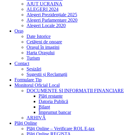
AJUT UCRAINA
ALEGERI 2024
Alegeri Prezidențiale 2025
Alegeri Parlamentare 2020
Alegeri Locale 2020
Oraș
Date Istorice
Cetățeni de onoare
Orașul în imagini
Harta Orașului
Turism
Contact
Sesizări
Sugestii și Reclamații
Formulare Tip
Monitorul Oficial Local
DOCUMENTE ŞI INFORMAŢII FINANCIARE
Plăți restante
Datoria Publică
Bilanț
Împrumut bancar
ARHIVĂ
Plăți Online
Plăți Online – Verificare ROL E-tax
Plăți Online REGISTA