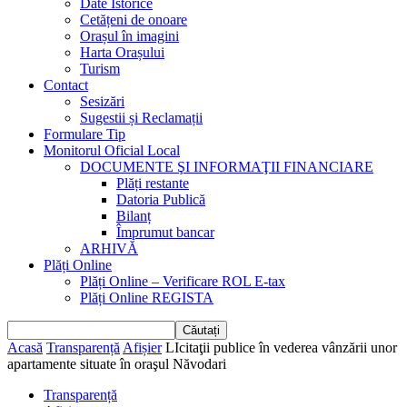
Date Istorice
Cetățeni de onoare
Orașul în imagini
Harta Orașului
Turism
Contact
Sesizări
Sugestii și Reclamații
Formulare Tip
Monitorul Oficial Local
DOCUMENTE ŞI INFORMAŢII FINANCIARE
Plăți restante
Datoria Publică
Bilanț
Împrumut bancar
ARHIVĂ
Plăți Online
Plăți Online – Verificare ROL E-tax
Plăți Online REGISTA
Acasă
Transparență
Afișier
LIcitaţii publice în vederea vânzării unor
apartamente situate în oraşul Năvodari
Transparență