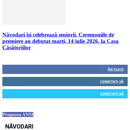
Năvodari își celebrează seniorii. Ceremoniile de
premiere au debutat marți, 14 iulie 2026, la Casa
Căsătoriilor
Urmăriți-ne
0
Fani
ÎMI PLACE
0
Cititori
CONECTAȚI-VĂ
0
Cititori
CONECTAȚI-VĂ
Prognoza ANM
NĂVODARI