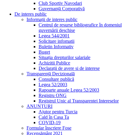
Club Sportiv Navodari
Guvernanță Corporativă
De interes public
Informații de interes public
Centrul de resurse bibliografice în domeniul
guvernării deschise
Legea 544/2001
Solicitare infomatii
Buletin Informativ
Buget
Situația drepturilor salariale
Achizitii Publice
Declarații de avere si de interese
Transparență Decizională
Consultare publică
Legea 52/2003
Rapoarte anuale Legea 52/2003
Registru ONG
Registrul Unic al Transparentei Intereselor
ANUNȚURI
Ajutor pentru Turcia
Cald în Casa Ta
COVID-19
Formular înscriere Fose
Recensământ 2021