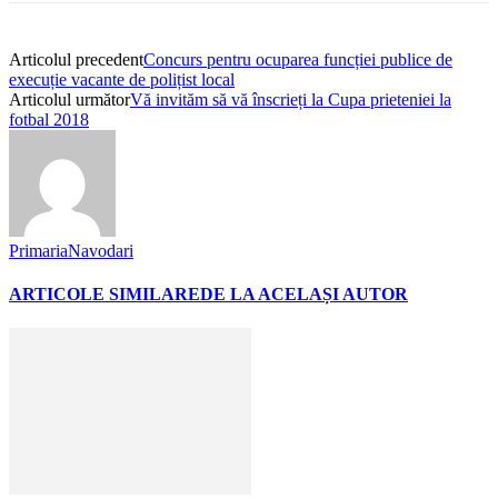
Articolul precedent
Concurs pentru ocuparea funcției publice de
execuție vacante de polițist local
Articolul următor
Vă invităm să vă înscrieți la Cupa prieteniei la
fotbal 2018
PrimariaNavodari
ARTICOLE SIMILARE
DE LA ACELAȘI AUTOR