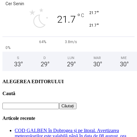
Cer Senin
°
21.7
°
C
21.7
°
21.7
64%
3.8m/s
0%
S
D
LUN
MAR
MIE
33
°
29
°
29
°
30
°
30
°
ALEGEREA EDITORULUI
Caută
Articole recente
COD GALBEN în Dobrogea și pe litoral. Avertizarea
meteorologilor este valabilă până în data de 08 august, ora