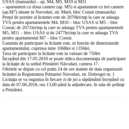
USAS (mansarda) – ap. M4, M5, M10 si M11
– apartament cu doua camere (ap. M5) si apartament cu trei camere
(ap.M7) situate in Navodari, str. Marii, bloc Consir (mansarda)
Preţul de pornire al licitatiei este de 2070lei/mp la care se adauga
TVA pentru apartamentele M4, M10 – bloc USAS si M5 – bloc
Consir; de 2071lei/mp la care se adauga TVA pentru apartamentele
M5, M11 – bloc USAS si de 2477lei/mp la care se adauga TVA
pentru apartamentul M7 – bloc Consir.
Garantia de participare la licitatie este, in functie de dimensiunile
apartamentului, cuprinsa intre 1068lei si 1356lei.
Taxa de participare la licitatie este in valoare de 750lei
Începând din 17.05.2018 se poate ridica documentaţia de participare
la licitaţie de la sediul Primăriei Năvodari, camera 17.
Ofertele se depun cu cel putin 24 de ore inainte de data organizarii
licitatiei la Registratura Primariei Navodari, str. Dobrogei nr. 1
Licitaţia se va organiza în fiecare zi de joi a săptămânii începând cu
data de 07.06.2018, ora 13,00 până la adjudecare, în sala de şedinţe
a Primăriei.