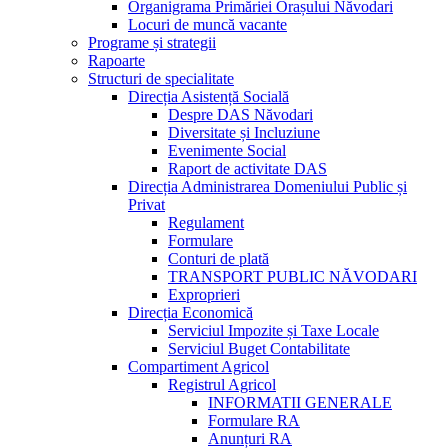
Organigrama Primăriei Orașului Năvodari
Locuri de muncă vacante
Programe și strategii
Rapoarte
Structuri de specialitate
Direcția Asistență Socială
Despre DAS Năvodari
Diversitate și Incluziune
Evenimente Social
Raport de activitate DAS
Direcția Administrarea Domeniului Public și
Privat
Regulament
Formulare
Conturi de plată
TRANSPORT PUBLIC NĂVODARI
Exproprieri
Direcția Economică
Serviciul Impozite și Taxe Locale
Serviciul Buget Contabilitate
Compartiment Agricol
Registrul Agricol
INFORMATII GENERALE
Formulare RA
Anunțuri RA