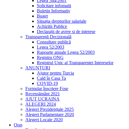
Legea 544/2001
Solicitare infomatii
Buletin Informativ
Buget
Situația drepturilor salariale
Achizitii Publice
Declarații de avere si de interese
Transparență Decizională
Consultare publică
Legea 52/2003
Rapoarte anuale Legea 52/2003
Registru ONG
Registrul Unic al Transparentei Intereselor
ANUNȚURI
Ajutor pentru Turcia
Cald în Casa Ta
COVID-19
Formular înscriere Fose
Recensământ 2021
AJUT UCRAINA
ALEGERI 2024
Alegeri Prezidențiale 2025
Alegeri Parlamentare 2020
Alegeri Locale 2020
Oraș