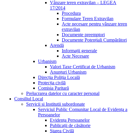
Vânzare teren extravilan – LEGEA
17/2014
Procedura
Formulare Teren Extravilan
Acte necesare pentru vânzare teren
extravilan
Documente preemptori
Documente Potențiali Cumpărători
Arendă
Informații generale
Acte Necesare
Urbanism
Valori Taxe Certificat de Urbanism
Anunțuri Urbanism
Direcția Poliția Locală
Protecția civilă
Comisia Paritară
Prelucrarea datelor cu caracter personal
Consiliul Local
Servicii si Institutii subordonate
Serviciul Public Comunitar Local de Evidența a
Persoanelor
Evidența Persoanelor
Publicații de căsătorie
Starea Civilă