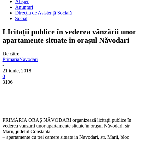
Afișier
Anunțuri
Direcția de Asistență Socială
Social
LIcitaţii publice în vederea vânzării unor
apartamente situate în oraşul Năvodari
De către
PrimariaNavodari
-
21 iunie, 2018
0
3106
PRIMĂRIA ORAŞ NĂVODARI organizează licitaţii publice în
vederea vanzarii unor apartamente situate în oraşul Năvodari, str.
Marii, judetul Constanta:
– apartamente cu trei camere situate in Navodari, str. Marii, bloc