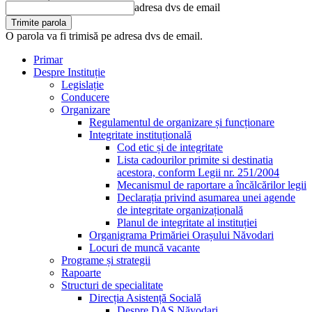
adresa dvs de email
O parola va fi trimisă pe adresa dvs de email.
Primar
Despre Instituție
Legislație
Conducere
Organizare
Regulamentul de organizare și funcționare
Integritate instituțională
Cod etic și de integritate
Lista cadourilor primite si destinatia
acestora, conform Legii nr. 251/2004
Mecanismul de raportare a încălcărilor legii
Declarația privind asumarea unei agende
de integritate organizațională
Planul de integritate al instituției
Organigrama Primăriei Orașului Năvodari
Locuri de muncă vacante
Programe și strategii
Rapoarte
Structuri de specialitate
Direcția Asistență Socială
Despre DAS Năvodari