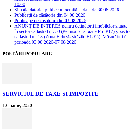
10:00
Situația datoriei publice întocmită la data de 30.06.2026
Publicații de căsătorie din 04.08.2026
Publicație de căsătorie din 03.08.2026
ANUNȚ DE INTERES pentru deținătorii imobilelor situate
în sector cadastral nr. 30 (Peninsula- străzile P6- P17) și sector
cadastral nr. 18 (Zona Ecluză- străzile E1-E5). Măsurători în
perioada 03.08.2026-07.08.2026!
POSTĂRI POPULARE
SERVICIUL DE TAXE SI IMPOZITE
12 martie, 2020