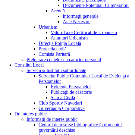
Documente Potențiali Cumpărători
Arendă
Informații generale
Acte Necesare
Urbanism
Valori Taxe Certificat de Urbanism
Anunțuri Urbanism
Direcția Poliția Locală
Protecția civilă
Comisia Paritară
Prelucrarea datelor cu caracter personal
Consiliul Local
Servicii si Institutii subordonate
Serviciul Public Comunitar Local de Evidența a
Persoanelor
Evidența Persoanelor
Publicații de căsătorie
Starea Civilă
Club Sportiv Navodari
Guvernanță Corporativă
De interes public
Informații de interes public
Centrul de resurse bibliografice în domeniul
guvernării deschise