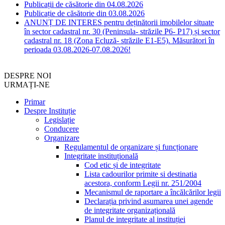
Publicații de căsătorie din 04.08.2026
Publicație de căsătorie din 03.08.2026
ANUNȚ DE INTERES pentru deținătorii imobilelor situate
în sector cadastral nr. 30 (Peninsula- străzile P6- P17) și sector
cadastral nr. 18 (Zona Ecluză- străzile E1-E5). Măsurători în
perioada 03.08.2026-07.08.2026!
DESPRE NOI
URMAȚI-NE
Primar
Despre Instituție
Legislație
Conducere
Organizare
Regulamentul de organizare și funcționare
Integritate instituțională
Cod etic și de integritate
Lista cadourilor primite si destinatia
acestora, conform Legii nr. 251/2004
Mecanismul de raportare a încălcărilor legii
Declarația privind asumarea unei agende
de integritate organizațională
Planul de integritate al instituției