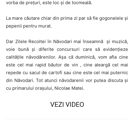
vorba de preţuri, este loc şi de tocmeală.
La mare căutare chiar din prima zi par să fie gogonelele şi
pepenii pentru murat.
Dar Zilele Recoltei în Năvodari mai înseamnă şi muzică,
voie bună şi diferite concursuri care să evidenţieze
calităţile năvodărenilor. Aşa că duminică, vom afla cine
este cel mai rapid băutor de vin , cine aleargă cel mai
repede cu sacul de cartofi sau cine este cel mai puternic
din Năvodari. Tot atunci năvodarenii vor putea discuta şi
cu primarului oraşului, Nicolae Matei.
VEZI VIDEO