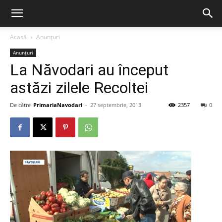
Acasă
Anunțuri
Anunțuri
La Năvodari au început
astăzi zilele Recoltei
De către
PrimariaNavodari
-
27 septembrie, 2013
2357
0