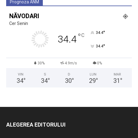
Prognoza ANM
NĂVODARI
Cer Senin
°
34.4
°
C
34.4
°
34.4
30%
4.9m/s
0%
VIN
S
D
LUN
MAR
34
°
34
°
30
°
29
°
31
°
ALEGEREA EDITORULUI