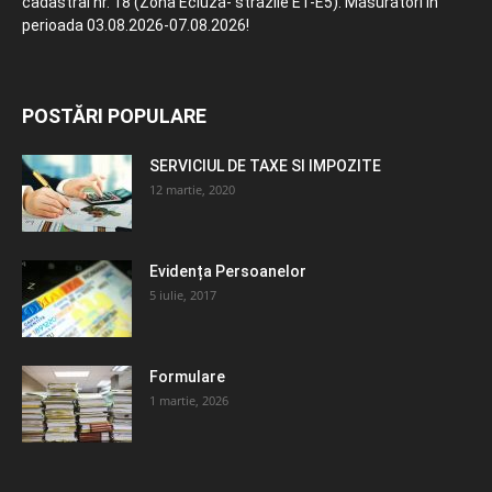
cadastral nr. 18 (Zona Ecluză- străzile E1-E5). Măsurători în
perioada 03.08.2026-07.08.2026!
POSTĂRI POPULARE
SERVICIUL DE TAXE SI IMPOZITE
12 martie, 2020
Evidența Persoanelor
5 iulie, 2017
Formulare
1 martie, 2026