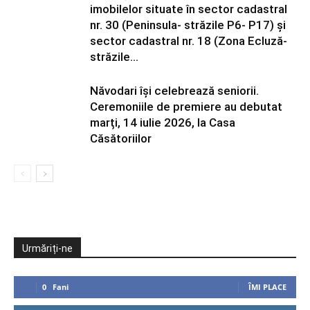
imobilelor situate în sector cadastral
nr. 30 (Peninsula- străzile P6- P17) și
sector cadastral nr. 18 (Zona Ecluză-
străzile...
Năvodari își celebrează seniorii.
Ceremoniile de premiere au debutat
marți, 14 iulie 2026, la Casa
Căsătoriilor
Urmăriți-ne
0
Fani
ÎMI PLACE