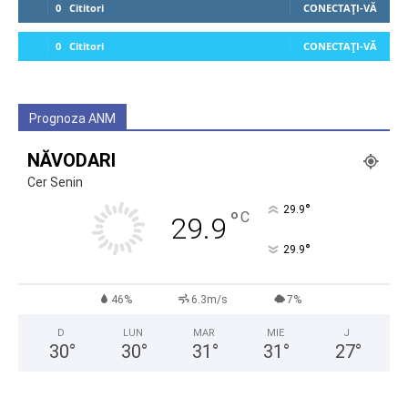
0
Cititori
CONECTAȚI-VĂ
0
Cititori
CONECTAȚI-VĂ
Prognoza ANM
NĂVODARI
Cer Senin
°
29.9
°
C
29.9
°
29.9
46%
6.3m/s
7%
D
LUN
MAR
MIE
J
30
°
30
°
31
°
31
°
27
°