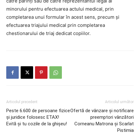
către părinți sau de către reprezentantul legal al
minorului pentru efectuarea actului medical, prin
completarea unui formular în acest sens, precum și
efectuarea triajului medical prin completarea
chestionarului de triaj dedicat copiilor.
Articolul precedent
Articolul următor
Peste 6.600 de persoane fizice
Ofertă de vânzare și notificare
și juridice folosesc ETAX!
preemptori vânzători
Evită și tu cozile de la ghișeu!
Corneanu Matrona și Scarlat
Pistimia