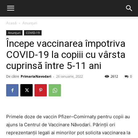
Acasă
Anunțuri
Anunțuri
COVID-19
Începe vaccinarea împotriva
COVID-19 la copiii cu vârsta
cuprinsă între 5-11 ani
De către
PrimariaNavodari
-
26 ianuarie, 2022
2612
0
Primele doze de vaccin Pfizer–Comirnaty pentru copii au
ajuns la Centrul de Vaccinare Năvodari. Părinții ori
reprezentanții legali ai minorilor pot solicita vaccinarea la