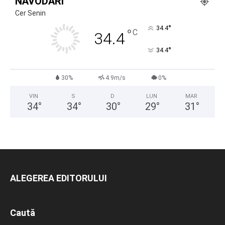
NĂVODARI
Cer Senin
°
34.4
°
C
34.4
°
34.4
30%
4.9m/s
0%
VIN
S
D
LUN
MAR
34
°
34
°
30
°
29
°
31
°
ALEGEREA EDITORULUI
Caută