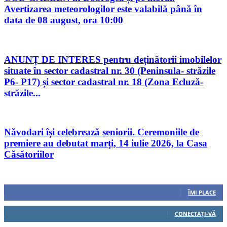
Avertizarea meteorologilor este valabilă până în
data de 08 august, ora 10:00
ANUNȚ DE INTERES pentru deținătorii imobilelor
situate în sector cadastral nr. 30 (Peninsula- străzile
P6- P17) și sector cadastral nr. 18 (Zona Ecluză-
străzile...
Năvodari își celebrează seniorii. Ceremoniile de
premiere au debutat marți, 14 iulie 2026, la Casa
Căsătoriilor
Urmăriți-ne
0
Fani
ÎMI PLACE
0
Cititori
CONECTAȚI-VĂ
0
Cititori