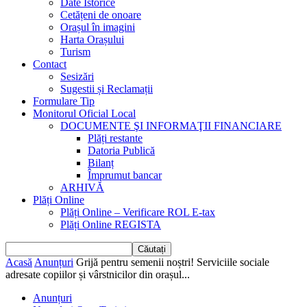
Date Istorice
Cetățeni de onoare
Orașul în imagini
Harta Orașului
Turism
Contact
Sesizări
Sugestii și Reclamații
Formulare Tip
Monitorul Oficial Local
DOCUMENTE ŞI INFORMAŢII FINANCIARE
Plăți restante
Datoria Publică
Bilanț
Împrumut bancar
ARHIVĂ
Plăți Online
Plăți Online – Verificare ROL E-tax
Plăți Online REGISTA
Acasă
Anunțuri
Grijă pentru semenii noștri! Serviciile sociale
adresate copiilor și vârstnicilor din orașul...
Anunțuri