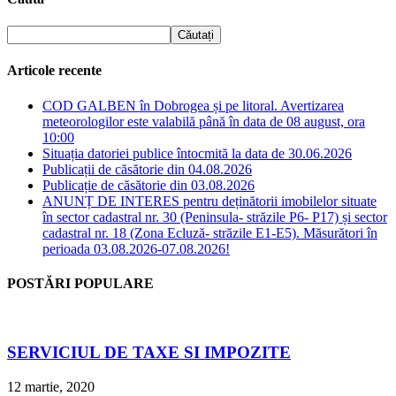
Articole recente
COD GALBEN în Dobrogea și pe litoral. Avertizarea
meteorologilor este valabilă până în data de 08 august, ora
10:00
Situația datoriei publice întocmită la data de 30.06.2026
Publicații de căsătorie din 04.08.2026
Publicație de căsătorie din 03.08.2026
ANUNȚ DE INTERES pentru deținătorii imobilelor situate
în sector cadastral nr. 30 (Peninsula- străzile P6- P17) și sector
cadastral nr. 18 (Zona Ecluză- străzile E1-E5). Măsurători în
perioada 03.08.2026-07.08.2026!
POSTĂRI POPULARE
SERVICIUL DE TAXE SI IMPOZITE
12 martie, 2020