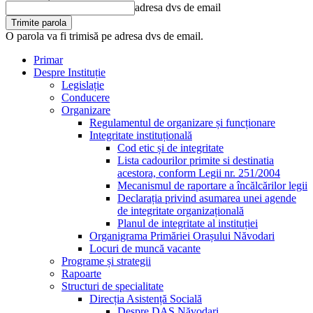
adresa dvs de email
O parola va fi trimisă pe adresa dvs de email.
Primar
Despre Instituție
Legislație
Conducere
Organizare
Regulamentul de organizare și funcționare
Integritate instituțională
Cod etic și de integritate
Lista cadourilor primite si destinatia
acestora, conform Legii nr. 251/2004
Mecanismul de raportare a încălcărilor legii
Declarația privind asumarea unei agende
de integritate organizațională
Planul de integritate al instituției
Organigrama Primăriei Orașului Năvodari
Locuri de muncă vacante
Programe și strategii
Rapoarte
Structuri de specialitate
Direcția Asistență Socială
Despre DAS Năvodari