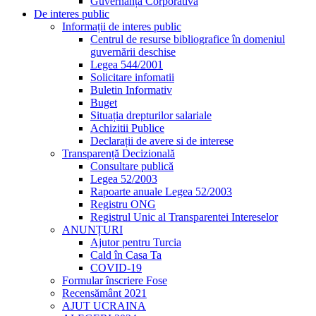
Guvernanță Corporativă
De interes public
Informații de interes public
Centrul de resurse bibliografice în domeniul
guvernării deschise
Legea 544/2001
Solicitare infomatii
Buletin Informativ
Buget
Situația drepturilor salariale
Achizitii Publice
Declarații de avere si de interese
Transparență Decizională
Consultare publică
Legea 52/2003
Rapoarte anuale Legea 52/2003
Registru ONG
Registrul Unic al Transparentei Intereselor
ANUNȚURI
Ajutor pentru Turcia
Cald în Casa Ta
COVID-19
Formular înscriere Fose
Recensământ 2021
AJUT UCRAINA