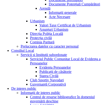
Documente Potențiali Cumpărători
Arendă
Informații generale
Acte Necesare
Urbanism
Valori Taxe Certificat de Urbanism
Anunțuri Urbanism
Direcția Poliția Locală
Protecția civilă
Comisia Paritară
Prelucrarea datelor cu caracter personal
Consiliul Local
Servicii si Institutii subordonate
Serviciul Public Comunitar Local de Evidența a
Persoanelor
Evidența Persoanelor
Publicații de căsătorie
Starea Civilă
Club Sportiv Navodari
Guvernanță Corporativă
De interes public
Informații de interes public
Centrul de resurse bibliografice în domeniul
guvernării deschise