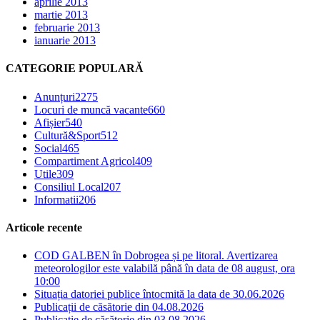
aprilie 2013
martie 2013
februarie 2013
ianuarie 2013
CATEGORIE POPULARĂ
Anunțuri
2275
Locuri de muncă vacante
660
Afișier
540
Cultură&Sport
512
Social
465
Compartiment Agricol
409
Utile
309
Consiliul Local
207
Informatii
206
Articole recente
COD GALBEN în Dobrogea și pe litoral. Avertizarea
meteorologilor este valabilă până în data de 08 august, ora
10:00
Situația datoriei publice întocmită la data de 30.06.2026
Publicații de căsătorie din 04.08.2026
Publicație de căsătorie din 03.08.2026