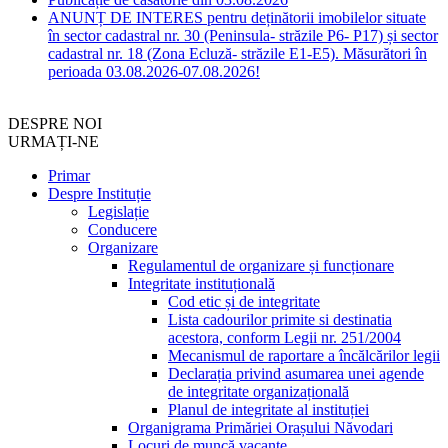
ANUNȚ DE INTERES pentru deținătorii imobilelor situate
în sector cadastral nr. 30 (Peninsula- străzile P6- P17) și sector
cadastral nr. 18 (Zona Ecluză- străzile E1-E5). Măsurători în
perioada 03.08.2026-07.08.2026!
DESPRE NOI
URMAȚI-NE
Primar
Despre Instituție
Legislație
Conducere
Organizare
Regulamentul de organizare și funcționare
Integritate instituțională
Cod etic și de integritate
Lista cadourilor primite si destinatia
acestora, conform Legii nr. 251/2004
Mecanismul de raportare a încălcărilor legii
Declarația privind asumarea unei agende
de integritate organizațională
Planul de integritate al instituției
Organigrama Primăriei Orașului Năvodari
Locuri de muncă vacante