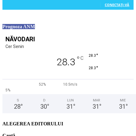
CONECTAȚI-VĂ
Prognoza ANM
NĂVODARI
Cer Senin
°
28.3
°
C
28.3
°
28.3
52%
10.5m/s
5%
S
D
LUN
MAR
MIE
28
°
30
°
31
°
31
°
31
°
ALEGEREA EDITORULUI
Caută