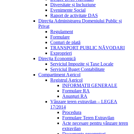
Diversitate și Incluziune
Evenimente Social
Raport de activitate DAS
Direcția Administrarea Domeniului Public și
Privat
Regulament
Formulare
Conturi de plată
TRANSPORT PUBLIC NĂVODARI
Exproprieri
Direcția Economică
Serviciul Impozite și Taxe Locale
Serviciul Buget Contabilitate
Compartiment Agricol
Registrul Agricol
INFORMATII GENERALE
Formulare RA
Anunțuri RA
Vânzare teren extravilan – LEGEA
17/2014
Procedura
Formulare Teren Extravilan
Acte necesare pentru vânzare teren
extravilan
Documente preemptori