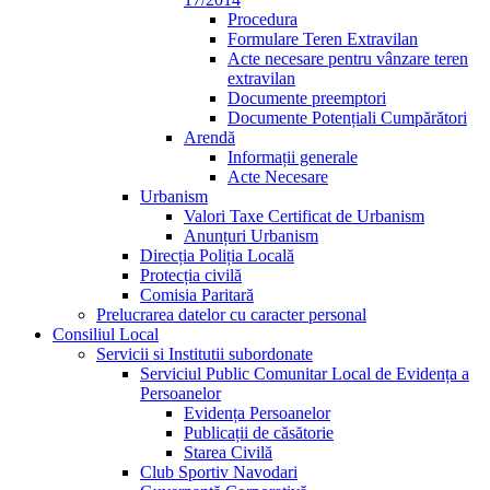
Procedura
Formulare Teren Extravilan
Acte necesare pentru vânzare teren
extravilan
Documente preemptori
Documente Potențiali Cumpărători
Arendă
Informații generale
Acte Necesare
Urbanism
Valori Taxe Certificat de Urbanism
Anunțuri Urbanism
Direcția Poliția Locală
Protecția civilă
Comisia Paritară
Prelucrarea datelor cu caracter personal
Consiliul Local
Servicii si Institutii subordonate
Serviciul Public Comunitar Local de Evidența a
Persoanelor
Evidența Persoanelor
Publicații de căsătorie
Starea Civilă
Club Sportiv Navodari