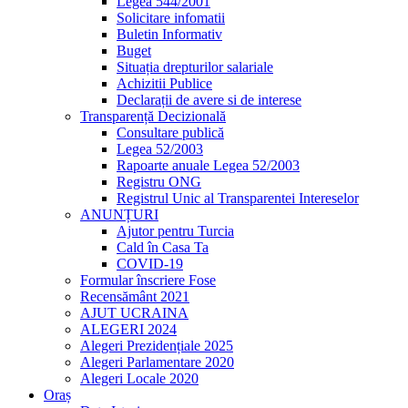
Legea 544/2001
Solicitare infomatii
Buletin Informativ
Buget
Situația drepturilor salariale
Achizitii Publice
Declarații de avere si de interese
Transparență Decizională
Consultare publică
Legea 52/2003
Rapoarte anuale Legea 52/2003
Registru ONG
Registrul Unic al Transparentei Intereselor
ANUNȚURI
Ajutor pentru Turcia
Cald în Casa Ta
COVID-19
Formular înscriere Fose
Recensământ 2021
AJUT UCRAINA
ALEGERI 2024
Alegeri Prezidențiale 2025
Alegeri Parlamentare 2020
Alegeri Locale 2020
Oraș