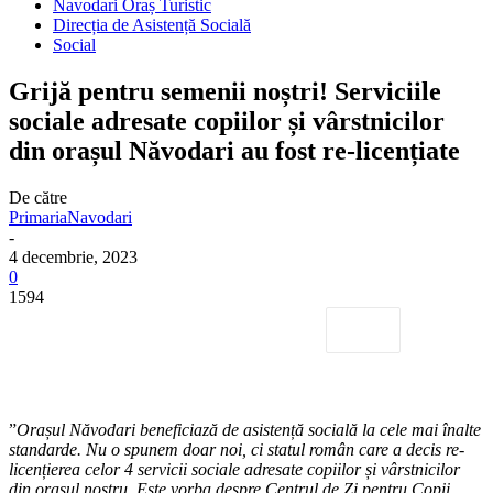
Navodari Oraș Turistic
Direcția de Asistență Socială
Social
Grijă pentru semenii noștri! Serviciile
sociale adresate copiilor și vârstnicilor
din orașul Năvodari au fost re-licențiate
De către
PrimariaNavodari
-
4 decembrie, 2023
0
1594
”
Orașul Năvodari beneficiază de asistență socială la cele mai înalte
standarde. Nu o spunem doar noi, ci statul român care a decis re-
licențierea celor 4 servicii sociale adresate copiilor și vârstnicilor
din orașul nostru. Este vorba despre Centrul de Zi pentru Copii,