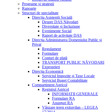
Programe și strategii
Rapoarte
Structuri de specialitate
Direcția Asistență Socială
Despre DAS Năvodari
Diversitate și Incluziune
Evenimente Social
Raport de activitate DAS
Direcția Administrarea Domeniului Public și
Privat
Regulament
Formulare
Conturi de plată
TRANSPORT PUBLIC NĂVODARI
Exproprieri
Direcția Economică
Serviciul Impozite și Taxe Locale
Serviciul Buget Contabilitate
Compartiment Agricol
Registrul Agricol
INFORMATII GENERALE
Formulare RA
Anunțuri RA
Vânzare teren extravilan – LEGEA
17/2014