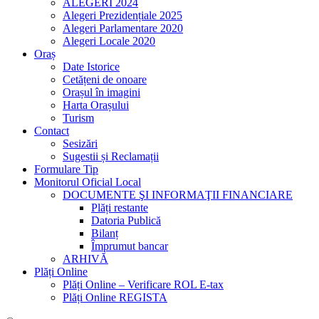
ALEGERI 2024
Alegeri Prezidențiale 2025
Alegeri Parlamentare 2020
Alegeri Locale 2020
Oraș
Date Istorice
Cetățeni de onoare
Orașul în imagini
Harta Orașului
Turism
Contact
Sesizări
Sugestii și Reclamații
Formulare Tip
Monitorul Oficial Local
DOCUMENTE ŞI INFORMAŢII FINANCIARE
Plăți restante
Datoria Publică
Bilanț
Împrumut bancar
ARHIVĂ
Plăți Online
Plăți Online – Verificare ROL E-tax
Plăți Online REGISTA