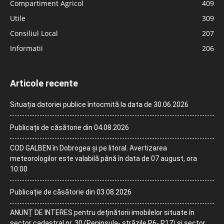
Compartiment Agricol
409
Utile
309
Consiliul Local
207
Informatii
206
Articole recente
Situația datoriei publice întocmită la data de 30.06.2026
Publicații de căsătorie din 04.08.2026
COD GALBEN în Dobrogea și pe litoral. Avertizarea
meteorologilor este valabilă până în data de 07 august, ora
10:00
Publicație de căsătorie din 03.08.2026
ANUNȚ DE INTERES pentru deținătorii imobilelor situate în
sector cadastral nr. 30 (Peninsula- străzile P6- P17) și sector