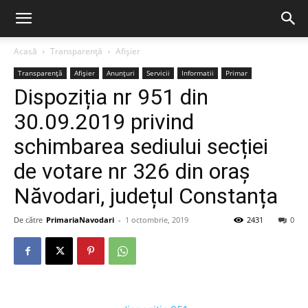
Acasă
Transparență
Afișier
Transparență
Afișier
Anunțuri
Servicii
Informatii
Primar
Dispoziția nr 951 din
30.09.2019 privind
schimbarea sediului secției
de votare nr 326 din oraș
Năvodari, județul Constanța
De către
PrimariaNavodari
-
1 octombrie, 2019
2431
0