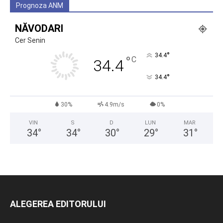
Prognoza ANM
NĂVODARI
Cer Senin
°
34.4
°
C
34.4
°
34.4
30%
4.9m/s
0%
VIN
S
D
LUN
MAR
34
°
34
°
30
°
29
°
31
°
ALEGEREA EDITORULUI