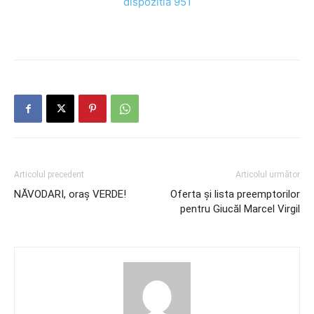
dispozitia 951
Articolul precedent
Articolul următor
NĂVODARI, oraș VERDE!
Oferta și lista preemptorilor
pentru Giucăl Marcel Virgil