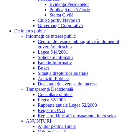
Evidența Persoanelor
Publicații de căsătorie
Starea Civilă
Club Sportiv Navodari
Guvernanță Corporativă
De interes public
Informații de interes public
Centrul de resurse bibliografice în domeniul
guvernării deschise
Legea 544/2001
Solicitare infomatii
Buletin Informativ
Buget
Situația drepturilor salariale
Achizitii Publice
Declarații de avere si de interese
Transparență Decizională
Consultare publică
Legea 52/2003
Rapoarte anuale Legea 52/2003
Registru ONG
Registrul Unic al Transparentei Intereselor
ANUNȚURI
Ajutor pentru Turcia
Cald în Casa Ta