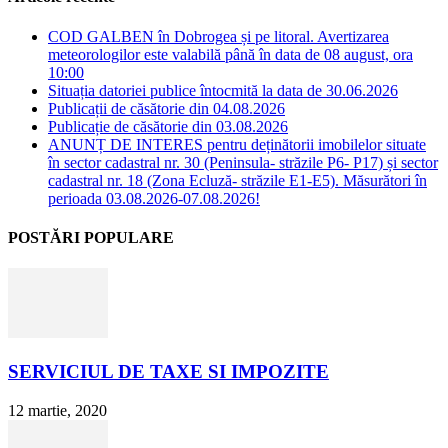
COD GALBEN în Dobrogea și pe litoral. Avertizarea
meteorologilor este valabilă până în data de 08 august, ora
10:00
Situația datoriei publice întocmită la data de 30.06.2026
Publicații de căsătorie din 04.08.2026
Publicație de căsătorie din 03.08.2026
ANUNȚ DE INTERES pentru deținătorii imobilelor situate
în sector cadastral nr. 30 (Peninsula- străzile P6- P17) și sector
cadastral nr. 18 (Zona Ecluză- străzile E1-E5). Măsurători în
perioada 03.08.2026-07.08.2026!
POSTĂRI POPULARE
SERVICIUL DE TAXE SI IMPOZITE
12 martie, 2020