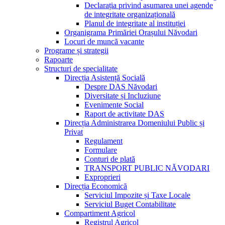
Declarația privind asumarea unei agende
de integritate organizațională
Planul de integritate al instituției
Organigrama Primăriei Orașului Năvodari
Locuri de muncă vacante
Programe și strategii
Rapoarte
Structuri de specialitate
Direcția Asistență Socială
Despre DAS Năvodari
Diversitate și Incluziune
Evenimente Social
Raport de activitate DAS
Direcția Administrarea Domeniului Public și
Privat
Regulament
Formulare
Conturi de plată
TRANSPORT PUBLIC NĂVODARI
Exproprieri
Direcția Economică
Serviciul Impozite și Taxe Locale
Serviciul Buget Contabilitate
Compartiment Agricol
Registrul Agricol