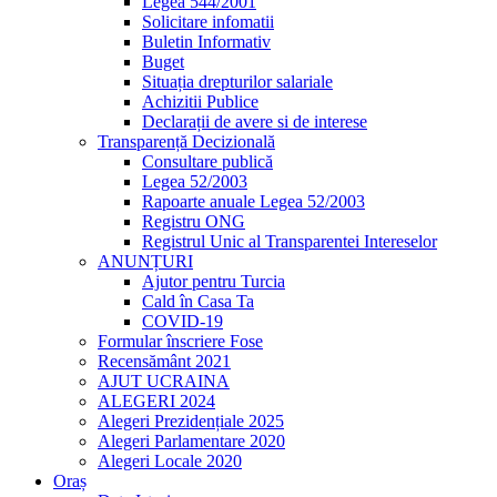
Legea 544/2001
Solicitare infomatii
Buletin Informativ
Buget
Situația drepturilor salariale
Achizitii Publice
Declarații de avere si de interese
Transparență Decizională
Consultare publică
Legea 52/2003
Rapoarte anuale Legea 52/2003
Registru ONG
Registrul Unic al Transparentei Intereselor
ANUNȚURI
Ajutor pentru Turcia
Cald în Casa Ta
COVID-19
Formular înscriere Fose
Recensământ 2021
AJUT UCRAINA
ALEGERI 2024
Alegeri Prezidențiale 2025
Alegeri Parlamentare 2020
Alegeri Locale 2020
Oraș