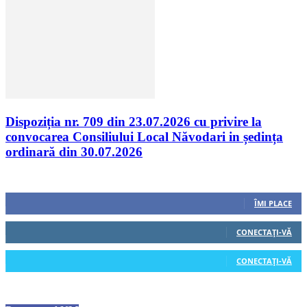
Dispoziția nr. 709 din 23.07.2026 cu privire la
convocarea Consiliului Local Năvodari in ședința
ordinară din 30.07.2026
Urmăriți-ne
0
Fani
ÎMI PLACE
0
Cititori
CONECTAȚI-VĂ
0
Cititori
CONECTAȚI-VĂ