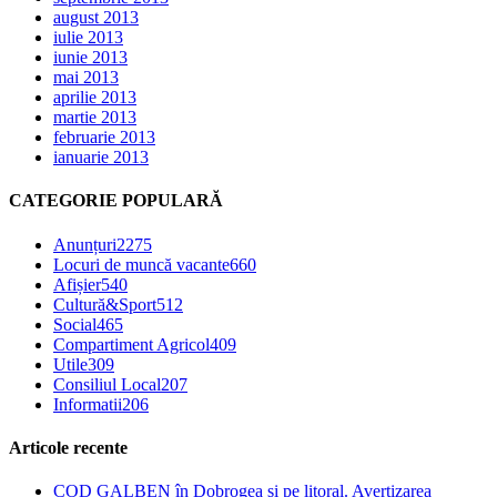
august 2013
iulie 2013
iunie 2013
mai 2013
aprilie 2013
martie 2013
februarie 2013
ianuarie 2013
CATEGORIE POPULARĂ
Anunțuri
2275
Locuri de muncă vacante
660
Afișier
540
Cultură&Sport
512
Social
465
Compartiment Agricol
409
Utile
309
Consiliul Local
207
Informatii
206
Articole recente
COD GALBEN în Dobrogea și pe litoral. Avertizarea