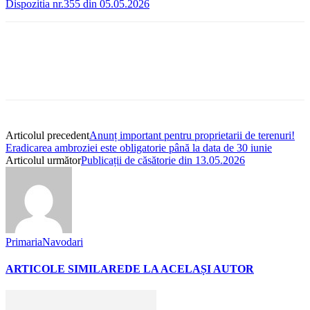
Dispozitia nr.355 din 05.05.2026
Articolul precedent
Anunț important pentru proprietarii de terenuri!
Eradicarea ambroziei este obligatorie până la data de 30 iunie
Articolul următor
Publicații de căsătorie din 13.05.2026
PrimariaNavodari
ARTICOLE SIMILARE
DE LA ACELAȘI AUTOR