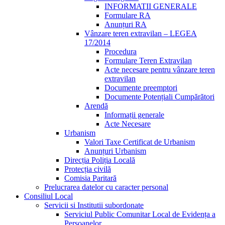
INFORMATII GENERALE
Formulare RA
Anunțuri RA
Vânzare teren extravilan – LEGEA
17/2014
Procedura
Formulare Teren Extravilan
Acte necesare pentru vânzare teren
extravilan
Documente preemptori
Documente Potențiali Cumpărători
Arendă
Informații generale
Acte Necesare
Urbanism
Valori Taxe Certificat de Urbanism
Anunțuri Urbanism
Direcția Poliția Locală
Protecția civilă
Comisia Paritară
Prelucrarea datelor cu caracter personal
Consiliul Local
Servicii si Institutii subordonate
Serviciul Public Comunitar Local de Evidența a
Persoanelor