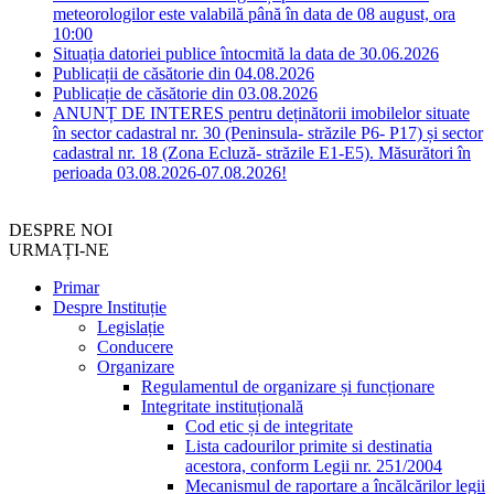
meteorologilor este valabilă până în data de 08 august, ora
10:00
Situația datoriei publice întocmită la data de 30.06.2026
Publicații de căsătorie din 04.08.2026
Publicație de căsătorie din 03.08.2026
ANUNȚ DE INTERES pentru deținătorii imobilelor situate
în sector cadastral nr. 30 (Peninsula- străzile P6- P17) și sector
cadastral nr. 18 (Zona Ecluză- străzile E1-E5). Măsurători în
perioada 03.08.2026-07.08.2026!
DESPRE NOI
URMAȚI-NE
Primar
Despre Instituție
Legislație
Conducere
Organizare
Regulamentul de organizare și funcționare
Integritate instituțională
Cod etic și de integritate
Lista cadourilor primite si destinatia
acestora, conform Legii nr. 251/2004
Mecanismul de raportare a încălcărilor legii