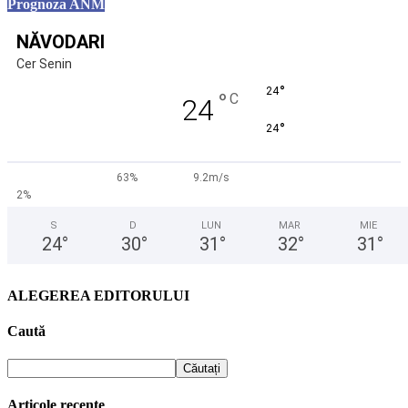
Prognoza ANM
NĂVODARI
Cer Senin
°
24
°
C
24
°
24
63%
9.2m/s
2%
S
D
LUN
MAR
MIE
24
°
30
°
31
°
32
°
31
°
ALEGEREA EDITORULUI
Caută
Articole recente