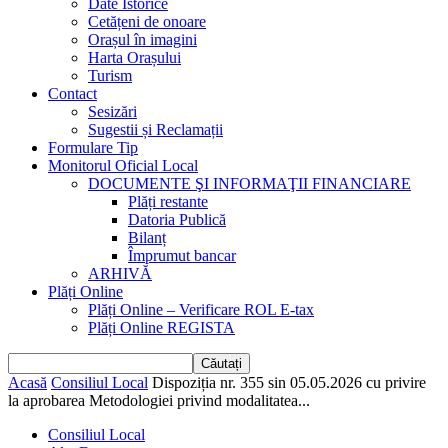
Date Istorice
Cetățeni de onoare
Orașul în imagini
Harta Orașului
Turism
Contact
Sesizări
Sugestii și Reclamații
Formulare Tip
Monitorul Oficial Local
DOCUMENTE ŞI INFORMAŢII FINANCIARE
Plăți restante
Datoria Publică
Bilanț
Împrumut bancar
ARHIVĂ
Plăți Online
Plăți Online – Verificare ROL E-tax
Plăți Online REGISTA
Acasă
Consiliul Local
Dispoziția nr. 355 sin 05.05.2026 cu privire
la aprobarea Metodologiei privind modalitatea...
Consiliul Local