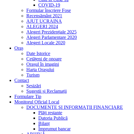
COVID-19
Formular înscriere Fose
Recensământ 2021
AJUT UCRAINA
ALEGERI 2024
Alegeri Prezidențiale 2025
Alegeri Parlamentare 2020
Alegeri Locale 2020
Oraș
Date Istorice
Cetățeni de onoare
Orașul în imagini
Harta Orașului
Turism
Contact
Sesizări
Sugestii și Reclamații
Formulare Tip
Monitorul Oficial Local
DOCUMENTE ŞI INFORMAŢII FINANCIARE
Plăți restante
Datoria Publică
Bilanț
Împrumut bancar