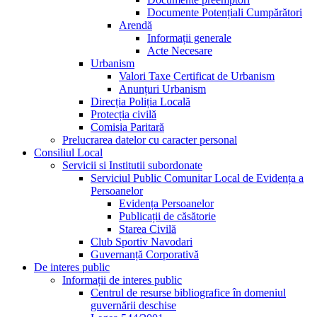
Documente Potențiali Cumpărători
Arendă
Informații generale
Acte Necesare
Urbanism
Valori Taxe Certificat de Urbanism
Anunțuri Urbanism
Direcția Poliția Locală
Protecția civilă
Comisia Paritară
Prelucrarea datelor cu caracter personal
Consiliul Local
Servicii si Institutii subordonate
Serviciul Public Comunitar Local de Evidența a
Persoanelor
Evidența Persoanelor
Publicații de căsătorie
Starea Civilă
Club Sportiv Navodari
Guvernanță Corporativă
De interes public
Informații de interes public
Centrul de resurse bibliografice în domeniul
guvernării deschise