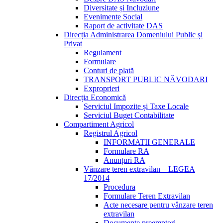
Diversitate și Incluziune
Evenimente Social
Raport de activitate DAS
Direcția Administrarea Domeniului Public și
Privat
Regulament
Formulare
Conturi de plată
TRANSPORT PUBLIC NĂVODARI
Exproprieri
Direcția Economică
Serviciul Impozite și Taxe Locale
Serviciul Buget Contabilitate
Compartiment Agricol
Registrul Agricol
INFORMATII GENERALE
Formulare RA
Anunțuri RA
Vânzare teren extravilan – LEGEA
17/2014
Procedura
Formulare Teren Extravilan
Acte necesare pentru vânzare teren
extravilan
Documente preemptori