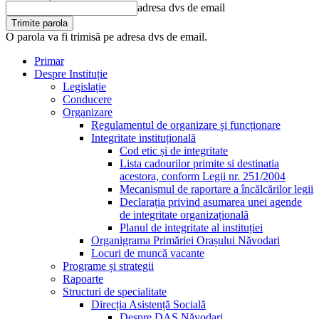
adresa dvs de email
O parola va fi trimisă pe adresa dvs de email.
Primar
Despre Instituție
Legislație
Conducere
Organizare
Regulamentul de organizare și funcționare
Integritate instituțională
Cod etic și de integritate
Lista cadourilor primite si destinatia
acestora, conform Legii nr. 251/2004
Mecanismul de raportare a încălcărilor legii
Declarația privind asumarea unei agende
de integritate organizațională
Planul de integritate al instituției
Organigrama Primăriei Orașului Năvodari
Locuri de muncă vacante
Programe și strategii
Rapoarte
Structuri de specialitate
Direcția Asistență Socială
Despre DAS Năvodari