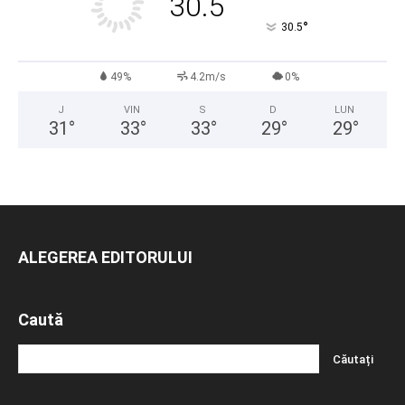
30.5
°
30.5
49%
4.2m/s
0%
J
VIN
S
D
LUN
31
°
33
°
33
°
29
°
29
°
ALEGEREA EDITORULUI
Caută