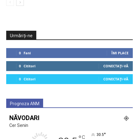
Urmăriți-ne
0
Fani
ÎMI PLACE
0
Cititori
CONECTAȚI-VĂ
0
Cititori
CONECTAȚI-VĂ
Prognoza ANM
NĂVODARI
Cer Senin
°
30.5
°
C