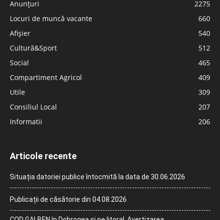
Anunțuri
2275
Locuri de muncă vacante
660
Afișier
540
Cultură&Sport
512
Social
465
Compartiment Agricol
409
Utile
309
Consiliul Local
207
Informatii
206
Articole recente
Situația datoriei publice întocmită la data de 30.06.2026
Publicații de căsătorie din 04.08.2026
COD GALBEN în Dobrogea și pe litoral. Avertizarea