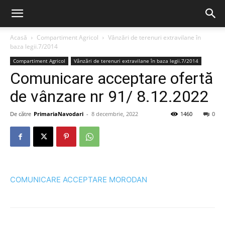
Acasă
Compartiment Agricol
Vânzări de terenuri extravilane în
baza legii.7/2014
Compartiment Agricol
Vânzări de terenuri extravilane în baza legii.7/2014
Comunicare acceptare ofertă
de vânzare nr 91/ 8.12.2022
De către
PrimariaNavodari
-
8 decembrie, 2022
1460
0
COMUNICARE ACCEPTARE MORODAN