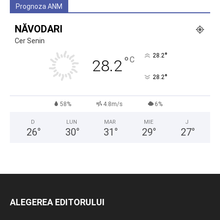
Prognoza ANM
NĂVODARI
Cer Senin
°
28.2
°
C
28.2
°
28.2
58%
4.8m/s
6%
D
LUN
MAR
MIE
J
26
°
30
°
31
°
29
°
27
°
ALEGEREA EDITORULUI