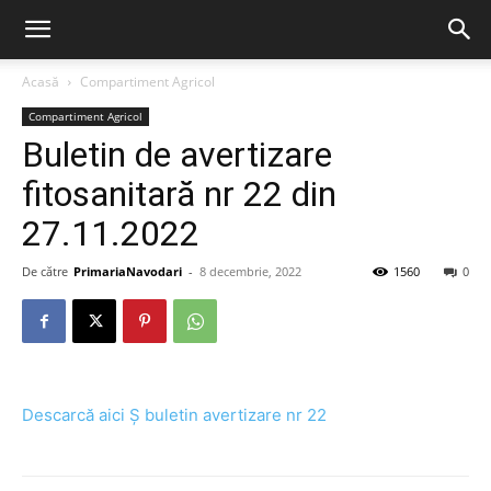
Acasă
Compartiment Agricol
Compartiment Agricol
Buletin de avertizare
fitosanitară nr 22 din
27.11.2022
De către
PrimariaNavodari
-
8 decembrie, 2022
1560
0
Descarcă aici Ș buletin avertizare nr 22