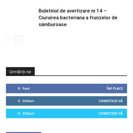
Buletinul de avertizare nr.14 –
Ciuruirea bacteriana a frunzelor de
sâmburoase
Urmăriți-ne
0
Fani
ÎMI PLACE
0
Cititori
CONECTAȚI-VĂ
0
Cititori
CONECTAȚI-VĂ