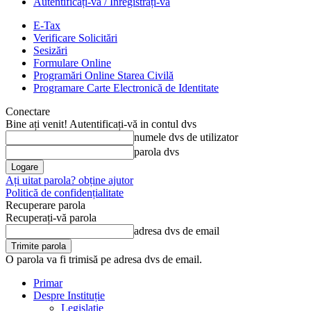
Autentificați-vă / Înregistrați-vă
E-Tax
Verificare Solicitări
Sesizări
Formulare Online
Programări Online Starea Civilă
Programare Carte Electronică de Identitate
Conectare
Bine ați venit! Autentificați-vă in contul dvs
numele dvs de utilizator
parola dvs
Ați uitat parola? obține ajutor
Politică de confidențialitate
Recuperare parola
Recuperați-vă parola
adresa dvs de email
O parola va fi trimisă pe adresa dvs de email.
Primar
Despre Instituție
Legislație