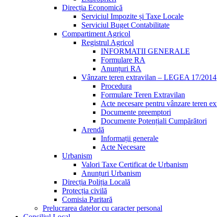
Direcția Economică
Serviciul Impozite și Taxe Locale
Serviciul Buget Contabilitate
Compartiment Agricol
Registrul Agricol
INFORMATII GENERALE
Formulare RA
Anunțuri RA
Vânzare teren extravilan – LEGEA 17/2014
Procedura
Formulare Teren Extravilan
Acte necesare pentru vânzare teren ex
Documente preemptori
Documente Potențiali Cumpărători
Arendă
Informații generale
Acte Necesare
Urbanism
Valori Taxe Certificat de Urbanism
Anunțuri Urbanism
Direcția Poliția Locală
Protecția civilă
Comisia Paritară
Prelucrarea datelor cu caracter personal
Consiliul Local