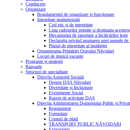
Conducere
Organizare
Regulamentul de organizare și funcționare
Integritate instituțională
Cod etic și de integritate
Lista cadourilor primite si destinatia acesto
Mecanismul de raportare a încălcărilor legii
Declarația privind asumarea unei agende de i
Planul de integritate al instituției
Organigrama Primăriei Orașului Năvodari
Locuri de muncă vacante
Programe și strategii
Rapoarte
Structuri de specialitate
Direcția Asistență Socială
Despre DAS Năvodari
Diversitate și Incluziune
Evenimente Social
Raport de activitate DAS
Direcția Administrarea Domeniului Public și Privat
Regulament
Formulare
Conturi de plată
TRANSPORT PUBLIC NĂVODARI
Exproprieri