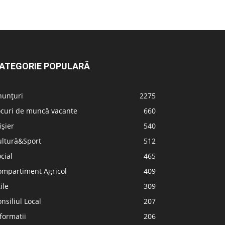
ATEGORIE POPULARĂ
nunțuri
2275
ocuri de muncă vacante
660
ișier
540
ultură&Sport
512
cial
465
ompartiment Agricol
409
ile
309
nsiliul Local
207
formatii
206