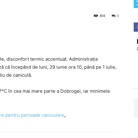
454
0
ale, disconfort termic accentuat. Administrația
că începând de luni, 29 iunie ora 10, până pe 1 iulie,
liu de caniculă.
°C în cea mai mare parte a Dobrogei, iar minimele
e pentru perioade caniculare
„