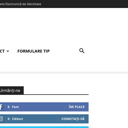
te Electronică de Identitate
CT
FORMULARE TIP
Urmăriți-ne
0
Fani
ÎMI PLACE
0
Cititori
CONECTAȚI-VĂ