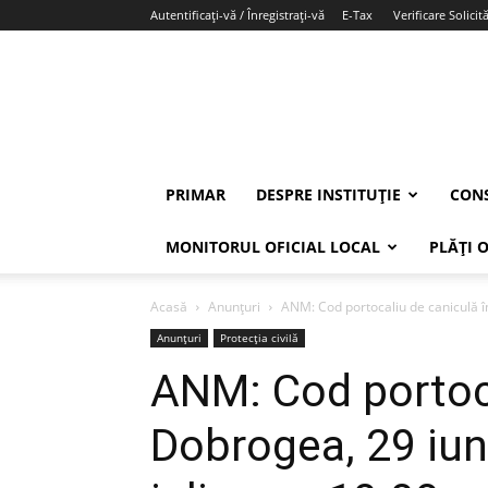
Autentificați-vă / Înregistrați-vă
E-Tax
Verificare Solicită
PRIMAR
DESPRE INSTITUȚIE
CONS
MONITORUL OFICIAL LOCAL
PLĂȚI 
Acasă
Anunțuri
ANM: Cod portocaliu de caniculă în
Anunțuri
Protecția civilă
ANM: Cod portoca
Dobrogea, 29 iun