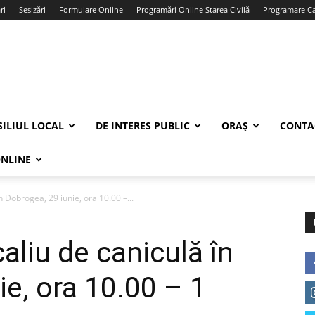
ri
Sesizări
Formulare Online
Programări Online Starea Civilă
Programare Car
ILIUL LOCAL
DE INTERES PUBLIC
ORAȘ
CONTA
ONLINE
 Dobrogea, 29 iunie, ora 10.00 –...
liu de caniculă în
ie, ora 10.00 – 1