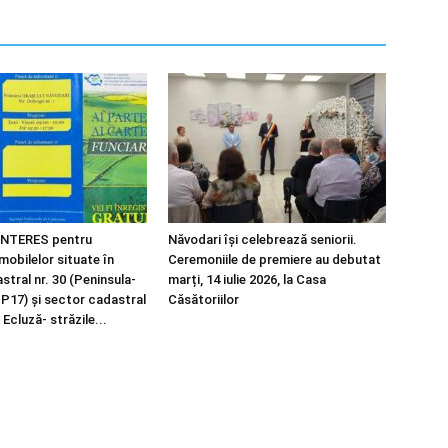
NTERES pentru
Năvodari își celebrează seniorii.
imobilelor situate în
Ceremoniile de premiere au debutat
tral nr. 30 (Peninsula-
marți, 14 iulie 2026, la Casa
 P17) și sector cadastral
Căsătoriilor
 Ecluză- străzile...