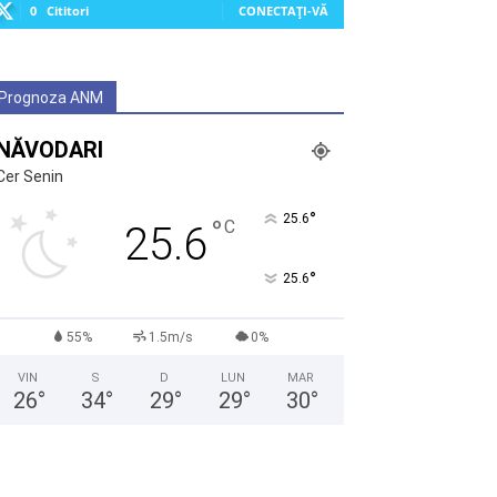
0
Cititori
CONECTAȚI-VĂ
Prognoza ANM
NĂVODARI
Cer Senin
°
25.6
°
C
25.6
°
25.6
55%
1.5m/s
0%
VIN
S
D
LUN
MAR
26
°
34
°
29
°
29
°
30
°