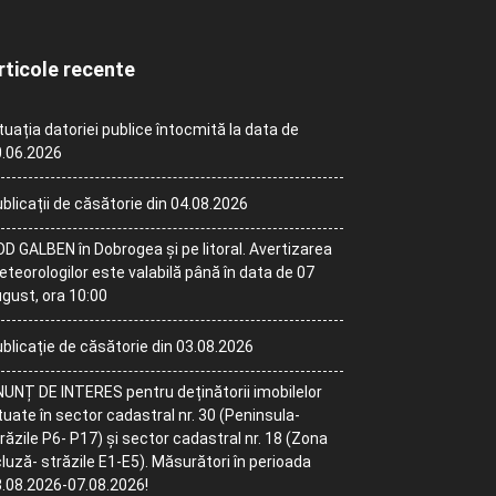
rticole recente
tuația datoriei publice întocmită la data de
.06.2026
blicații de căsătorie din 04.08.2026
D GALBEN în Dobrogea și pe litoral. Avertizarea
teorologilor este valabilă până în data de 07
gust, ora 10:00
blicație de căsătorie din 03.08.2026
UNȚ DE INTERES pentru deținătorii imobilelor
tuate în sector cadastral nr. 30 (Peninsula-
răzile P6- P17) și sector cadastral nr. 18 (Zona
luză- străzile E1-E5). Măsurători în perioada
.08.2026-07.08.2026!