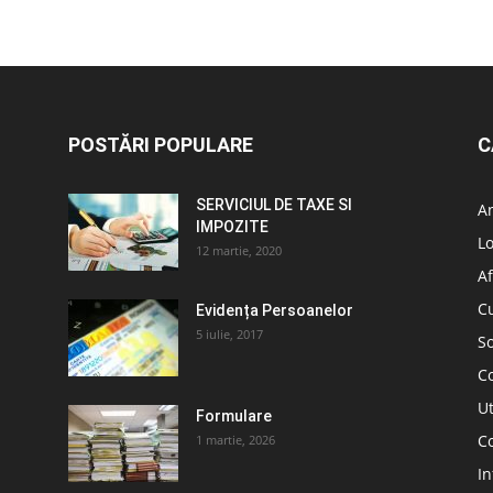
POSTĂRI POPULARE
C
SERVICIUL DE TAXE SI
A
IMPOZITE
L
12 martie, 2020
Af
C
Evidența Persoanelor
5 iulie, 2017
So
C
Ut
Formulare
Co
1 martie, 2026
In