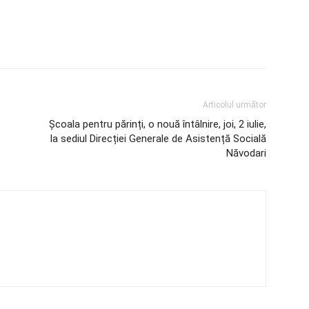
Articolul următor
Școala pentru părinți, o nouă întâlnire, joi, 2 iulie,
la sediul Direcției Generale de Asistență Socială
Năvodari