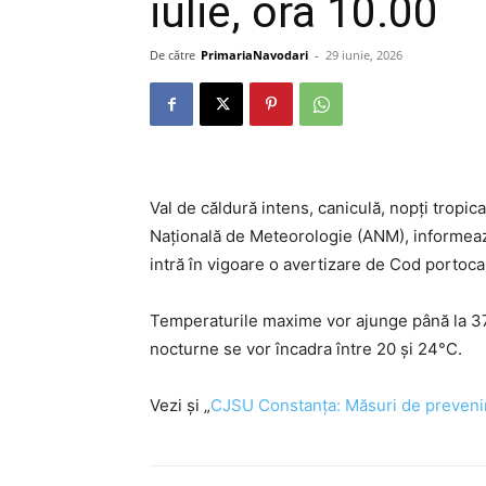
iulie, ora 10.00
De către
PrimariaNavodari
-
29 iunie, 2026
Val de căldură intens, caniculă, nopți tropic
Națională de Meteorologie (ANM), informează 
intră în vigoare o avertizare de Cod portoca
Temperaturile maxime vor ajunge până la 37
nocturne se vor încadra între 20 și 24°C.
Vezi și „
CJSU Constanța: Măsuri de prevenir