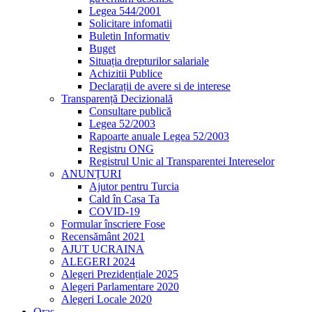
Legea 544/2001
Solicitare infomatii
Buletin Informativ
Buget
Situația drepturilor salariale
Achizitii Publice
Declarații de avere si de interese
Transparență Decizională
Consultare publică
Legea 52/2003
Rapoarte anuale Legea 52/2003
Registru ONG
Registrul Unic al Transparentei Intereselor
ANUNȚURI
Ajutor pentru Turcia
Cald în Casa Ta
COVID-19
Formular înscriere Fose
Recensământ 2021
AJUT UCRAINA
ALEGERI 2024
Alegeri Prezidențiale 2025
Alegeri Parlamentare 2020
Alegeri Locale 2020
Oraș