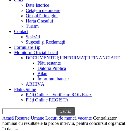
Date Istorice
Cetățeni de onoare
Orașul în imagini
Harta Orașului
Turism
Contact
Sesizări
Sugestii și Reclamații
Formulare Tip
Monitorul Oficial Local
DOCUMENTE ŞI INFORMAŢII FINANCIARE
Plăți restante
Datoria Publică
Bilanț
Împrumut bancar
ARHIVĂ
Plăți Online
Plăți Online – Verificare ROL E-tax
Plăți Online REGISTA
Acasă
Resurse Umane
Locuri de muncă vacante
Centralizator
nominal cu rezultatele la proba interviu, pentru concursul organizat
în data...