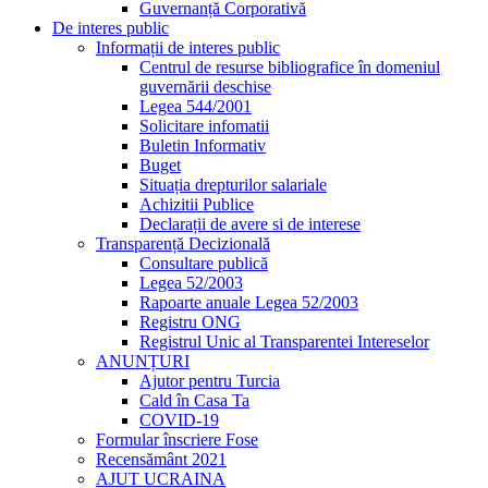
Guvernanță Corporativă
De interes public
Informații de interes public
Centrul de resurse bibliografice în domeniul
guvernării deschise
Legea 544/2001
Solicitare infomatii
Buletin Informativ
Buget
Situația drepturilor salariale
Achizitii Publice
Declarații de avere si de interese
Transparență Decizională
Consultare publică
Legea 52/2003
Rapoarte anuale Legea 52/2003
Registru ONG
Registrul Unic al Transparentei Intereselor
ANUNȚURI
Ajutor pentru Turcia
Cald în Casa Ta
COVID-19
Formular înscriere Fose
Recensământ 2021
AJUT UCRAINA