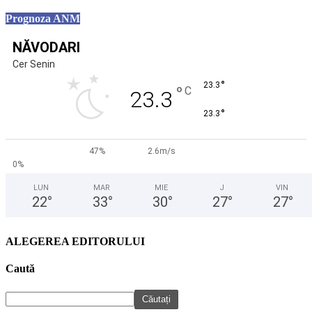
Prognoza ANM
NĂVODARI
Cer Senin
°
23.3
°
C
23.3
°
23.3
47%
2.6m/s
0%
LUN
MAR
MIE
J
VIN
22
°
33
°
30
°
27
°
27
°
ALEGEREA EDITORULUI
Caută