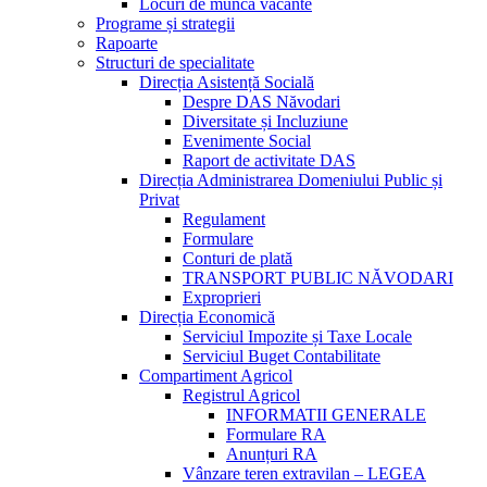
Locuri de muncă vacante
Programe și strategii
Rapoarte
Structuri de specialitate
Direcția Asistență Socială
Despre DAS Năvodari
Diversitate și Incluziune
Evenimente Social
Raport de activitate DAS
Direcția Administrarea Domeniului Public și
Privat
Regulament
Formulare
Conturi de plată
TRANSPORT PUBLIC NĂVODARI
Exproprieri
Direcția Economică
Serviciul Impozite și Taxe Locale
Serviciul Buget Contabilitate
Compartiment Agricol
Registrul Agricol
INFORMATII GENERALE
Formulare RA
Anunțuri RA
Vânzare teren extravilan – LEGEA