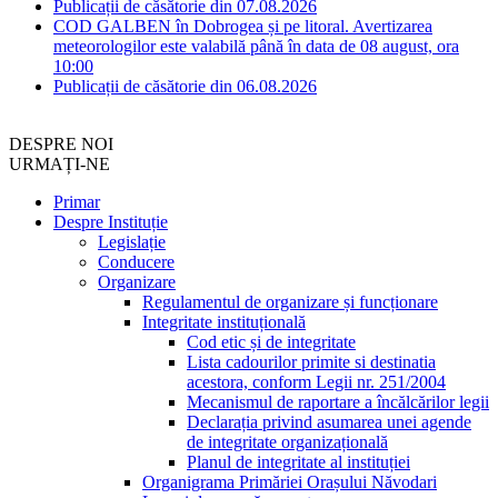
Publicații de căsătorie din 07.08.2026
COD GALBEN în Dobrogea și pe litoral. Avertizarea
meteorologilor este valabilă până în data de 08 august, ora
10:00
Publicații de căsătorie din 06.08.2026
DESPRE NOI
URMAȚI-NE
Primar
Despre Instituție
Legislație
Conducere
Organizare
Regulamentul de organizare și funcționare
Integritate instituțională
Cod etic și de integritate
Lista cadourilor primite si destinatia
acestora, conform Legii nr. 251/2004
Mecanismul de raportare a încălcărilor legii
Declarația privind asumarea unei agende
de integritate organizațională
Planul de integritate al instituției
Organigrama Primăriei Orașului Năvodari