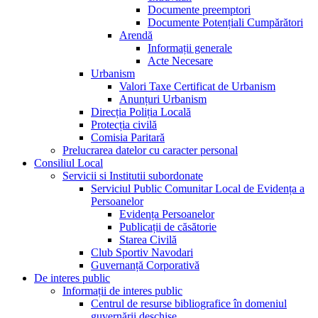
Documente preemptori
Documente Potențiali Cumpărători
Arendă
Informații generale
Acte Necesare
Urbanism
Valori Taxe Certificat de Urbanism
Anunțuri Urbanism
Direcția Poliția Locală
Protecția civilă
Comisia Paritară
Prelucrarea datelor cu caracter personal
Consiliul Local
Servicii si Institutii subordonate
Serviciul Public Comunitar Local de Evidența a
Persoanelor
Evidența Persoanelor
Publicații de căsătorie
Starea Civilă
Club Sportiv Navodari
Guvernanță Corporativă
De interes public
Informații de interes public
Centrul de resurse bibliografice în domeniul
guvernării deschise