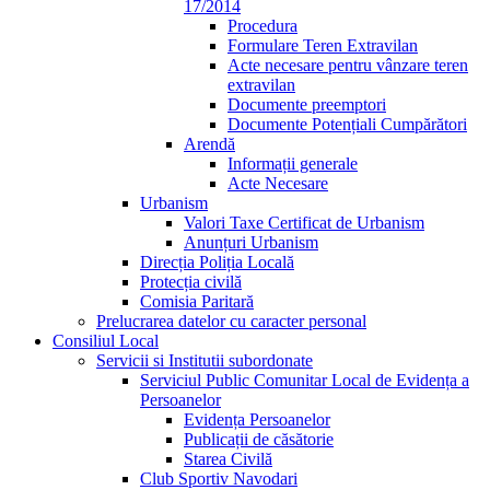
17/2014
Procedura
Formulare Teren Extravilan
Acte necesare pentru vânzare teren
extravilan
Documente preemptori
Documente Potențiali Cumpărători
Arendă
Informații generale
Acte Necesare
Urbanism
Valori Taxe Certificat de Urbanism
Anunțuri Urbanism
Direcția Poliția Locală
Protecția civilă
Comisia Paritară
Prelucrarea datelor cu caracter personal
Consiliul Local
Servicii si Institutii subordonate
Serviciul Public Comunitar Local de Evidența a
Persoanelor
Evidența Persoanelor
Publicații de căsătorie
Starea Civilă
Club Sportiv Navodari