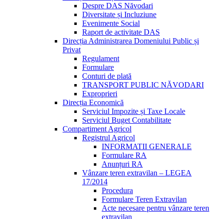
Despre DAS Năvodari
Diversitate și Incluziune
Evenimente Social
Raport de activitate DAS
Direcția Administrarea Domeniului Public și
Privat
Regulament
Formulare
Conturi de plată
TRANSPORT PUBLIC NĂVODARI
Exproprieri
Direcția Economică
Serviciul Impozite și Taxe Locale
Serviciul Buget Contabilitate
Compartiment Agricol
Registrul Agricol
INFORMATII GENERALE
Formulare RA
Anunțuri RA
Vânzare teren extravilan – LEGEA
17/2014
Procedura
Formulare Teren Extravilan
Acte necesare pentru vânzare teren
extravilan