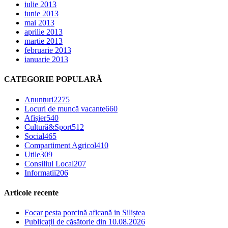
iulie 2013
iunie 2013
mai 2013
aprilie 2013
martie 2013
februarie 2013
ianuarie 2013
CATEGORIE POPULARĂ
Anunțuri
2275
Locuri de muncă vacante
660
Afișier
540
Cultură&Sport
512
Social
465
Compartiment Agricol
410
Utile
309
Consiliul Local
207
Informatii
206
Articole recente
Focar pesta porcină aficană in Siliștea
Publicații de căsătorie din 10.08.2026