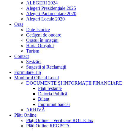
ALEGERI 2024
Alegeri Prezidențiale 2025
Alegeri Parlamentare 2020
Alegeri Locale 2020
Oraș
Date Istorice
Cetățeni de onoare
Orașul în imagini
Harta Orașului
Turism
Contact
Sesizări
Sugestii și Reclamații
Formulare Tip
Monitorul Oficial Local
DOCUMENTE ŞI INFORMAŢII FINANCIARE
Plăți restante
Datoria Publică
Bilanț
Împrumut bancar
ARHIVĂ
Plăți Online
Plăți Online – Verificare ROL E-tax
Plăți Online REGISTA