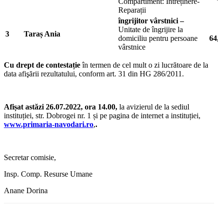
Compartiment: Întreținere-
Reparații
îngrijitor vârstnici
–
Unitate de îngrijire la
3
Taraș Ania
domiciliu pentru persoane
64
vârstnice
Cu drept de contestație
în termen de cel mult o zi lucrătoare de la
data afişării rezultatului, conform art. 31 din HG 286/2011.
Afișat astăzi 26.07.2022, ora 14.00,
la avizierul de la sediul
instituției, str. Dobrogei nr. 1 și pe pagina de internet a instituției,
www.primaria-navodari.ro
,
.
Secretar comisie,
Insp. Comp. Resurse Umane
Anane Dorina