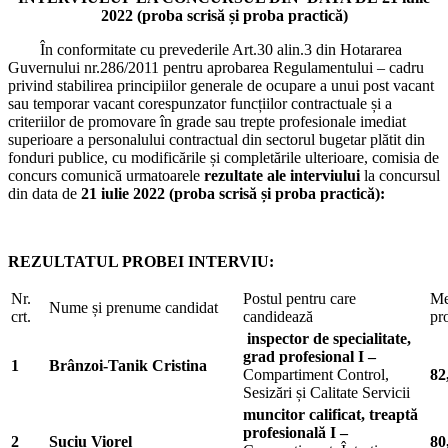
2022 (proba scrisă și proba practică)
În conformitate cu prevederile Art.30 alin.3 din Hotararea
Guvernului nr.286/2011 pentru aprobarea Regulamentului – cadru
privind stabilirea principiilor generale de ocupare a unui post vacant
sau temporar vacant corespunzator funcțiilor contractuale și a
criteriilor de promovare în grade sau trepte profesionale imediat
superioare a personalului contractual din sectorul bugetar plătit din
fonduri publice, cu modificările și completările ulterioare, comisia de
concurs comunică urmatoarele
rezultate ale interviului
la concursul
din data de
21 iulie 2022 (proba scrisă și proba practică):
REZULTATUL PROBEI INTERVIU:
Nr.
Postul pentru care
Me
Nume și prenume candidat
crt.
candidează
pr
inspector de specialitate,
grad profesional I –
1
Brânzoi-Tanik Cristina
Compartiment Control,
82
Sesizări și Calitate Servicii
muncitor calificat, treaptă
profesională I
–
2
Suciu Viorel
80