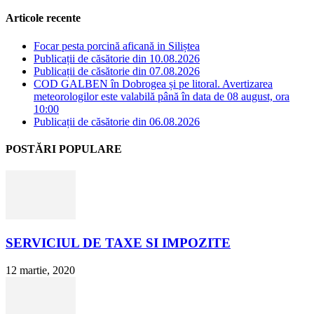
Articole recente
Focar pesta porcină aficană in Siliștea
Publicații de căsătorie din 10.08.2026
Publicații de căsătorie din 07.08.2026
COD GALBEN în Dobrogea și pe litoral. Avertizarea
meteorologilor este valabilă până în data de 08 august, ora
10:00
Publicații de căsătorie din 06.08.2026
POSTĂRI POPULARE
SERVICIUL DE TAXE SI IMPOZITE
12 martie, 2020