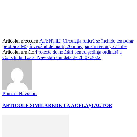
Articolul precedent
ATENȚIE! Circulația rutieră se închide temporar
pe strada M5, începând de marți, 26 iulie, până miercuri, 27 iulie
Articolul următor
Proiecte de hotărâri pentru ședința ordinară a
Consiliului Local Năvodari din data de 28.07.2022
PrimariaNavodari
ARTICOLE SIMILARE
DE LA ACELAȘI AUTOR