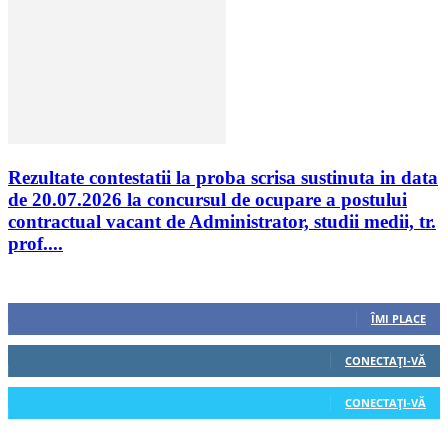
Rezultate contestatii la proba scrisa sustinuta in data
de 20.07.2026 la concursul de ocupare a postului
contractual vacant de Administrator, studii medii, tr.
prof....
Urmăriți-ne
0
Fani
ÎMI PLACE
0
Cititori
CONECTAȚI-VĂ
0
Cititori
CONECTAȚI-VĂ