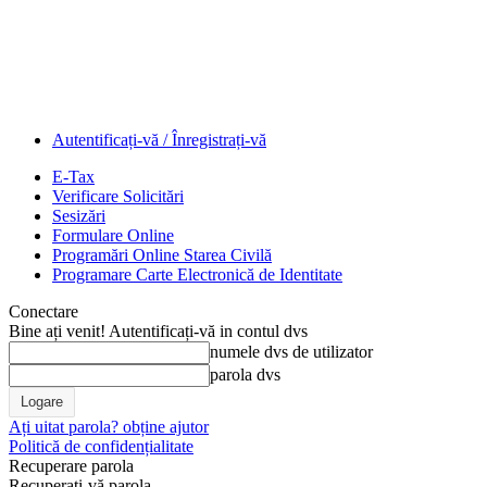
Autentificați-vă / Înregistrați-vă
E-Tax
Verificare Solicitări
Sesizări
Formulare Online
Programări Online Starea Civilă
Programare Carte Electronică de Identitate
Conectare
Bine ați venit! Autentificați-vă in contul dvs
numele dvs de utilizator
parola dvs
Ați uitat parola? obține ajutor
Politică de confidențialitate
Recuperare parola
Recuperați-vă parola