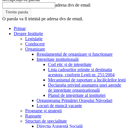
adresa dvs de email
O parola va fi trimisă pe adresa dvs de email.
Primar
Despre Instituție
Legislație
Conducere
Organizare
Regulamentul de organizare și funcționare
Integritate instituțională
Cod etic și de integritate
Lista cadourilor primite si destinatia
acestora, conform Legii nr. 251/2004
Mecanismul de raportare a încălcărilor legii
Declarația privind asumarea unei agende
de integritate organizațională
Planul de integritate al instituției
Organigrama Primăriei Orașului Năvodari
Locuri de muncă vacante
Programe și strategii
Rapoarte
Structuri de specialitate
Direcția Asistență Socială