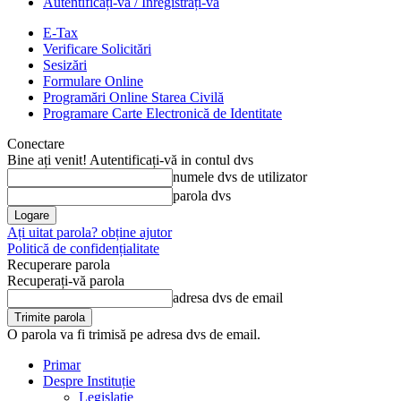
Autentificați-vă / Înregistrați-vă
E-Tax
Verificare Solicitări
Sesizări
Formulare Online
Programări Online Starea Civilă
Programare Carte Electronică de Identitate
Conectare
Bine ați venit! Autentificați-vă in contul dvs
numele dvs de utilizator
parola dvs
Ați uitat parola? obține ajutor
Politică de confidențialitate
Recuperare parola
Recuperați-vă parola
adresa dvs de email
O parola va fi trimisă pe adresa dvs de email.
Primar
Despre Instituție
Legislație