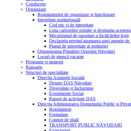
Conducere
Organizare
Regulamentul de organizare și funcționare
Integritate instituțională
Cod etic și de integritate
Lista cadourilor primite si destinatia acesto
Mecanismul de raportare a încălcărilor legii
Declarația privind asumarea unei agende de i
Planul de integritate al instituției
Organigrama Primăriei Orașului Năvodari
Locuri de muncă vacante
Programe și strategii
Rapoarte
Structuri de specialitate
Direcția Asistență Socială
Despre DAS Năvodari
Diversitate și Incluziune
Evenimente Social
Raport de activitate DAS
Direcția Administrarea Domeniului Public și Privat
Regulament
Formulare
Conturi de plată
TRANSPORT PUBLIC NĂVODARI
Exproprieri