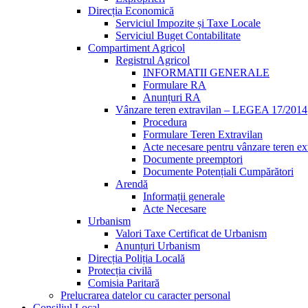
Direcția Economică
Serviciul Impozite și Taxe Locale
Serviciul Buget Contabilitate
Compartiment Agricol
Registrul Agricol
INFORMATII GENERALE
Formulare RA
Anunțuri RA
Vânzare teren extravilan – LEGEA 17/2014
Procedura
Formulare Teren Extravilan
Acte necesare pentru vânzare teren ex
Documente preemptori
Documente Potențiali Cumpărători
Arendă
Informații generale
Acte Necesare
Urbanism
Valori Taxe Certificat de Urbanism
Anunțuri Urbanism
Direcția Poliția Locală
Protecția civilă
Comisia Paritară
Prelucrarea datelor cu caracter personal
Consiliul Local