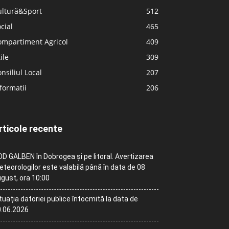
ultură&Sport
512
cial
465
ompartiment Agricol
409
ile
309
nsiliul Local
207
formatii
206
rticole recente
D GALBEN în Dobrogea și pe litoral. Avertizarea
teorologilor este valabilă până în data de 08
gust, ora 10:00
tuația datoriei publice întocmită la data de
.06.2026