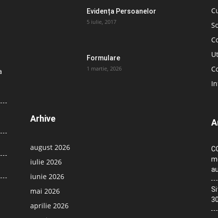
C
Evidența Persoanelor
5 iulie, 2017
So
C
Ut
Formulare
Co
1 martie, 2026
a
In
Arhive
A
august 2026
CO
me
iulie 2026
au
iunie 2026
Si
mai 2026
30
aprilie 2026