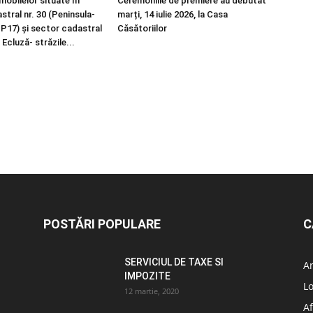
imobilelor situate în
Ceremoniile de premiere au debutat
tral nr. 30 (Peninsula-
marți, 14 iulie 2026, la Casa
 P17) și sector cadastral
Căsătoriilor
 Ecluză- străzile...
POSTĂRI POPULARE
C
SERVICIUL DE TAXE SI
A
IMPOZITE
L
12 martie, 2020
Af