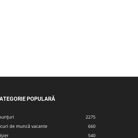
ATEGORIE POPULARĂ
nunțuri
2275
ocuri de muncă vacante
660
ișier
540