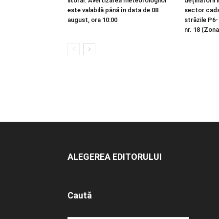
litoral. Avertizarea meteorologilor
deținătorii 
este valabilă până în data de 08
sector cadas
august, ora 10:00
străzile P6-
nr. 18 (Zona
ALEGEREA EDITORULUI
Caută