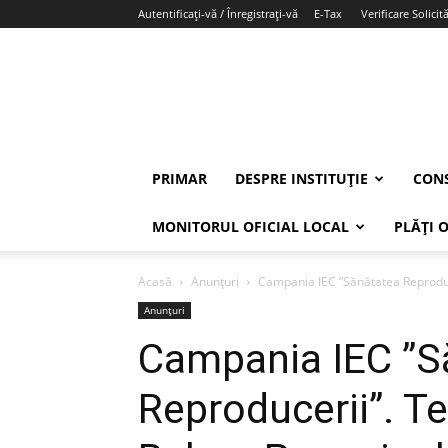
Autentificați-vă / Înregistrați-vă
E-Tax
Verificare Solicită
PRIMAR
DESPRE INSTITUȚIE
CONS
MONITORUL OFICIAL LOCAL
PLĂȚI 
Acasă
Anunțuri
Campania IEC ”Sănătatea Reproduc
Anunțuri
Campania IEC ”S
Reproducerii”. 