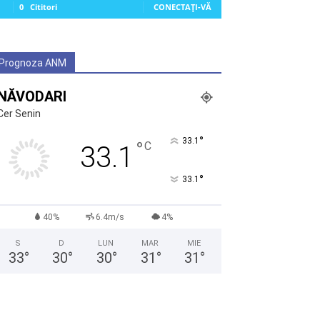
0
Cititori
CONECTAȚI-VĂ
Prognoza ANM
NĂVODARI
Cer Senin
°
33.1
°
C
33.1
°
33.1
40%
6.4m/s
4%
S
D
LUN
MAR
MIE
33
°
30
°
30
°
31
°
31
°