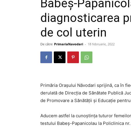
Babeș-Papanicol
diagnosticarea p
de col uterin
De către
PrimariaNavodari
-
18 februarie, 2022
Primăria Orașului Năvodari sprijină, ca în f
derulată de Direcția de Sănătate Publică 
de Promovare a Sănătății și Educație pentru
Aducem astfel la cunoștința tuturor femeilor
testului Babeș-Papanicolau la Policlinica nr.