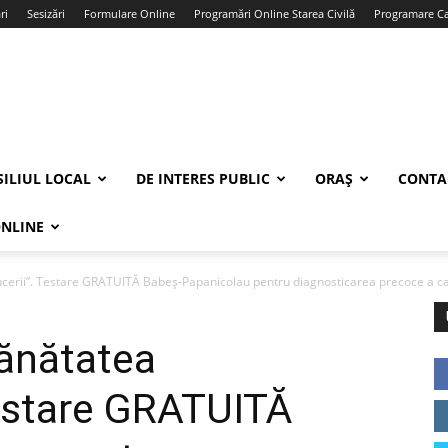
ri
Sesizări
Formulare Online
Programări Online Starea Civilă
Programare Car
ILIUL LOCAL
DE INTERES PUBLIC
ORAȘ
CONTA
ONLINE
erii”. Testare GRATUITĂ Babeș-Papanicolau pentru diagnosticarea precoce a can
ănătatea
Testare GRATUITĂ