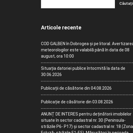
Articole recente
COD GALBEN în Dobrogea și pe litoral. Avertizare
meteorologilor este valabilă până în data de 08
august, ora 10:00
Situația datoriei publice întocmită la data de
30.06.2026
Publicații de căsătorie din 04.08.2026
Publicație de căsătorie din 03.08.2026
ANUNȚ DE INTERES pentru deținătorii imobilelor
situate în sector cadastral nr. 30 (Peninsula-
străzile P6- P17) și sector cadastral nr. 18 (Zona
Ecluză- străzile E1-E5). Măsurători în perioada