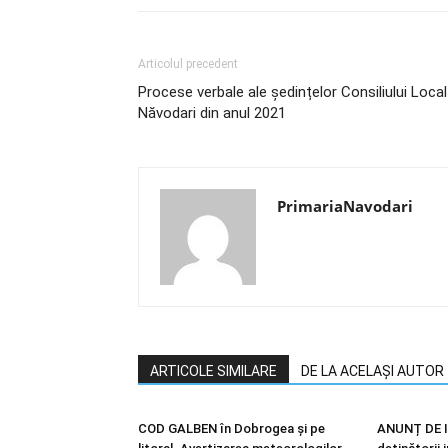
Articolul precedent
Procese verbale ale ședințelor Consiliului Local
Năvodari din anul 2021
PrimariaNavodari
ARTICOLE SIMILARE
DE LA ACELAȘI AUTOR
COD GALBEN în Dobrogea și pe
ANUNȚ DE I