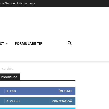
te Electronică de Identitate
CT
FORMULARE TIP
cerului...
Urmăriți-ne
0
Fani
ÎMI PLACE
0
Cititori
CONECTAȚI-VĂ