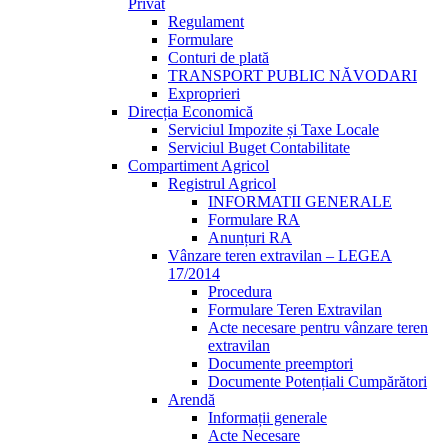
Privat
Regulament
Formulare
Conturi de plată
TRANSPORT PUBLIC NĂVODARI
Exproprieri
Direcția Economică
Serviciul Impozite și Taxe Locale
Serviciul Buget Contabilitate
Compartiment Agricol
Registrul Agricol
INFORMATII GENERALE
Formulare RA
Anunțuri RA
Vânzare teren extravilan – LEGEA
17/2014
Procedura
Formulare Teren Extravilan
Acte necesare pentru vânzare teren
extravilan
Documente preemptori
Documente Potențiali Cumpărători
Arendă
Informații generale
Acte Necesare