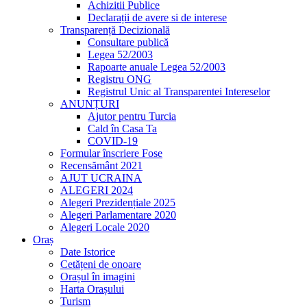
Achizitii Publice
Declarații de avere si de interese
Transparență Decizională
Consultare publică
Legea 52/2003
Rapoarte anuale Legea 52/2003
Registru ONG
Registrul Unic al Transparentei Intereselor
ANUNȚURI
Ajutor pentru Turcia
Cald în Casa Ta
COVID-19
Formular înscriere Fose
Recensământ 2021
AJUT UCRAINA
ALEGERI 2024
Alegeri Prezidențiale 2025
Alegeri Parlamentare 2020
Alegeri Locale 2020
Oraș
Date Istorice
Cetățeni de onoare
Orașul în imagini
Harta Orașului
Turism