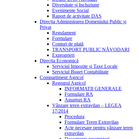
Diversitate și Incluziune
Evenimente Social
Raport de activitate DAS
Direcția Administrarea Domeniului Public și
Privat
Regulament
Formulare
Conturi de plată
TRANSPORT PUBLIC NĂVODARI
Exproprieri
Direcția Economică
Serviciul Impozite și Taxe Locale
Serviciul Buget Contabilitate
Compartiment Agricol
Registrul Agricol
INFORMATII GENERALE
Formulare RA
Anunțuri RA
Vânzare teren extravilan – LEGEA
17/2014
Procedura
Formulare Teren Extravilan
Acte necesare pentru vânzare teren
extravilan
Documente preemptori