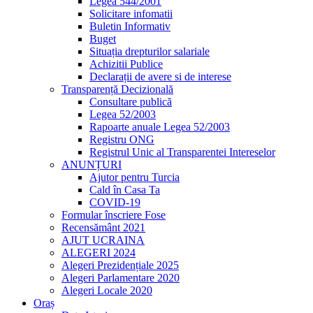
Legea 544/2001
Solicitare infomatii
Buletin Informativ
Buget
Situația drepturilor salariale
Achizitii Publice
Declarații de avere si de interese
Transparență Decizională
Consultare publică
Legea 52/2003
Rapoarte anuale Legea 52/2003
Registru ONG
Registrul Unic al Transparentei Intereselor
ANUNȚURI
Ajutor pentru Turcia
Cald în Casa Ta
COVID-19
Formular înscriere Fose
Recensământ 2021
AJUT UCRAINA
ALEGERI 2024
Alegeri Prezidențiale 2025
Alegeri Parlamentare 2020
Alegeri Locale 2020
Oraș