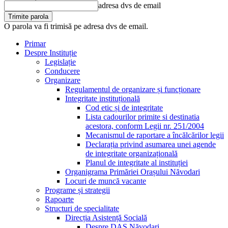
adresa dvs de email
O parola va fi trimisă pe adresa dvs de email.
Primar
Despre Instituție
Legislație
Conducere
Organizare
Regulamentul de organizare și funcționare
Integritate instituțională
Cod etic și de integritate
Lista cadourilor primite si destinatia
acestora, conform Legii nr. 251/2004
Mecanismul de raportare a încălcărilor legii
Declarația privind asumarea unei agende
de integritate organizațională
Planul de integritate al instituției
Organigrama Primăriei Orașului Năvodari
Locuri de muncă vacante
Programe și strategii
Rapoarte
Structuri de specialitate
Direcția Asistență Socială
Despre DAS Năvodari