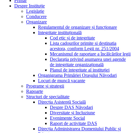
Primar
Despre Instituție
Legislație
Conducere
Organizare
Regulamentul de organizare și funcționare
Integritate instituțională
Cod etic și de integritate
Lista cadourilor primite si destinatia
acestora, conform Legii nr. 251/2004
Mecanismul de raportare a încălcărilor legii
Declarația privind asumarea unei agende
de integritate organizațională
Planul de integritate al instituției
Organigrama Primăriei Orașului Năvodari
Locuri de muncă vacante
Programe și strategii
Rapoarte
Structuri de specialitate
Direcția Asistență Socială
Despre DAS Năvodari
Diversitate și Incluziune
Evenimente Social
Raport de activitate DAS
Direcția Administrarea Domeniului Public și