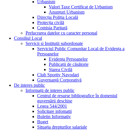
Urbanism
Valori Taxe Certificat de Urbanism
Anunțuri Urbanism
Direcția Poliția Locală
Protecția civilă
Comisia Paritară
Prelucrarea datelor cu caracter personal
Consiliul Local
Servicii si Institutii subordonate
Serviciul Public Comunitar Local de Evidența a
Persoanelor
Evidența Persoanelor
Publicații de căsătorie
Starea Civilă
Club Sportiv Navodari
Guvernanță Corporativă
De interes public
Informații de interes public
Centrul de resurse bibliografice în domeniul
guvernării deschise
Legea 544/2001
Solicitare infomatii
Buletin Informativ
Buget
Situația drepturilor salariale