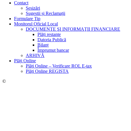
Contact
Sesizări
Sugestii și Reclamații
Formulare Tip
Monitorul Oficial Local
DOCUMENTE ŞI INFORMAŢII FINANCIARE
Plăți restante
Datoria Publică
Bilanț
Împrumut bancar
ARHIVĂ
Plăți Online
Plăți Online – Verificare ROL E-tax
Plăți Online REGISTA
©