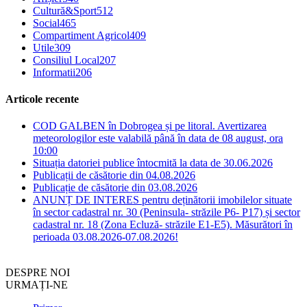
Cultură&Sport
512
Social
465
Compartiment Agricol
409
Utile
309
Consiliul Local
207
Informatii
206
Articole recente
COD GALBEN în Dobrogea și pe litoral. Avertizarea
meteorologilor este valabilă până în data de 08 august, ora
10:00
Situația datoriei publice întocmită la data de 30.06.2026
Publicații de căsătorie din 04.08.2026
Publicație de căsătorie din 03.08.2026
ANUNȚ DE INTERES pentru deținătorii imobilelor situate
în sector cadastral nr. 30 (Peninsula- străzile P6- P17) și sector
cadastral nr. 18 (Zona Ecluză- străzile E1-E5). Măsurători în
perioada 03.08.2026-07.08.2026!
DESPRE NOI
URMAȚI-NE