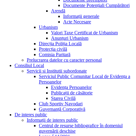
Documente Potențiali Cumpărători
Arendă
Informații generale
Acte Necesare
Urbanism
Valori Taxe Certificat de Urbanism
Anunțuri Urbanism
Direcția Poliția Locală
Protecția civilă
Comisia Paritară
Prelucrarea datelor cu caracter personal
Consiliul Local
Servicii si Institutii subordonate
Serviciul Public Comunitar Local de Evidența a
Persoanelor
Evidența Persoanelor
Publicații de căsătorie
Starea Civilă
Club Sportiv Navodari
Guvernanță Corporativă
De interes public
Informații de interes public
Centrul de resurse bibliografice în domeniul
guvernării deschise