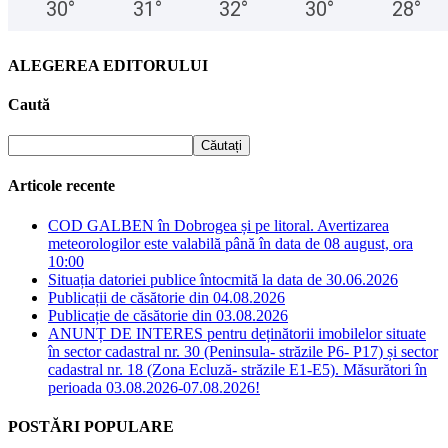
30
°
31
°
32
°
30
°
28
°
ALEGEREA EDITORULUI
Caută
Articole recente
COD GALBEN în Dobrogea și pe litoral. Avertizarea
meteorologilor este valabilă până în data de 08 august, ora
10:00
Situația datoriei publice întocmită la data de 30.06.2026
Publicații de căsătorie din 04.08.2026
Publicație de căsătorie din 03.08.2026
ANUNȚ DE INTERES pentru deținătorii imobilelor situate
în sector cadastral nr. 30 (Peninsula- străzile P6- P17) și sector
cadastral nr. 18 (Zona Ecluză- străzile E1-E5). Măsurători în
perioada 03.08.2026-07.08.2026!
POSTĂRI POPULARE