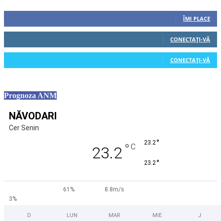
Urmăriți-ne
0
Fani
ÎMI PLACE
0
Cititori
CONECTAȚI-VĂ
0
Cititori
CONECTAȚI-VĂ
Prognoza ANM
NĂVODARI
Cer Senin
°
23.2
°
C
23.2
°
23.2
61%
8.8m/s
3%
D
LUN
MAR
MIE
J