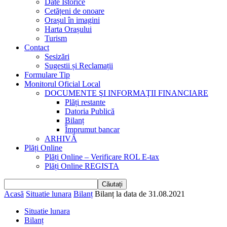
Date Istorice
Cetățeni de onoare
Orașul în imagini
Harta Orașului
Turism
Contact
Sesizări
Sugestii și Reclamații
Formulare Tip
Monitorul Oficial Local
DOCUMENTE ŞI INFORMAŢII FINANCIARE
Plăți restante
Datoria Publică
Bilanț
Împrumut bancar
ARHIVĂ
Plăți Online
Plăți Online – Verificare ROL E-tax
Plăți Online REGISTA
Acasă
Situatie lunara
Bilanț
Bilanț la data de 31.08.2021
Situatie lunara
Bilanț